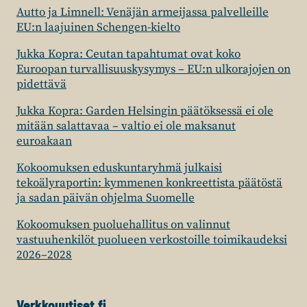
Autto ja Limnell: Venäjän armeijassa palvelleille
EU:n laajuinen Schengen-kielto
Jukka Kopra: Ceutan tapahtumat ovat koko
Euroopan turvallisuuskysymys – EU:n ulkorajojen on
pidettävä
Jukka Kopra: Garden Helsingin päätöksessä ei ole
mitään salattavaa – valtio ei ole maksanut
euroakaan
Kokoomuksen eduskuntaryhmä julkaisi
tekoälyraportin: kymmenen konkreettista päätöstä
ja sadan päivän ohjelma Suomelle
Kokoomuksen puoluehallitus on valinnut
vastuuhenkilöt puolueen verkostoille toimikaudeksi
2026–2028
Verkkouutiset.fi