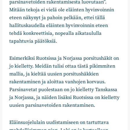
parsinavetoiden rakentamisesta luovutaan”.
Mitään tekoja ei vielä ole eläinten hyvinvoinnin
eteen näkynyt ja pahoin pelkään, ettei tällä
hallituskaudella eläinten hyvinvoinnin eteen
tehdä konkreettisia, nopealla aikataululla
tapahtuvia päätöksiä.
Esimerkiksi Ruotsissa ja Norjassa porsitushäkit on
jo kielletty. Meidän tulisi ottaa tästä pikimmiten
mallia, ja kieltää uusien porsitushäkkien
rakentaminen ja aloittaa vanhojen korvaus.
Parsinavetat puolestaan on jo kielletty Tanskassa
ja Norjassa, ja näiden lisäksi Ruotsissa on kielletty
uusien parsinavetoiden rakentaminen.
Eläinsuojelulain uudistamiseen on tartuttava