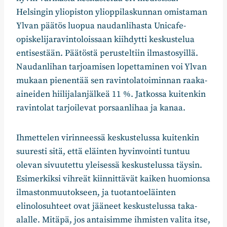
Helsingin yliopiston ylioppilaskunnan omistaman
Ylvan päätös luopua naudanlihasta Unicafe-
opiskelijaravintoloissaan kiihdytti keskustelua
entisestään. Päätöstä perusteltiin ilmastosyillä.
Naudanlihan tarjoamisen lopettaminen voi Ylvan
mukaan pienentää sen ravintolatoiminnan raaka-
aineiden hiilijalanjälkeä 11 %. Jatkossa kuitenkin
ravintolat tarjoilevat porsaanlihaa ja kanaa.
Ihmettelen virinneessä keskustelussa kuitenkin
suuresti sitä, että eläinten hyvinvointi tuntuu
olevan sivuutettu yleisessä keskustelussa täysin.
Esimerkiksi vihreät kiinnittävät kaiken huomionsa
ilmastonmuutokseen, ja tuotantoeläinten
elinolosuhteet ovat jääneet keskustelussa taka-
alalle. Mitäpä, jos antaisimme ihmisten valita itse,