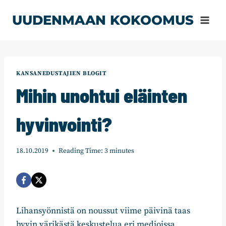
Siirry
UUDENMAAN KOKOOMUS
sisältöön
KANSANEDUSTAJIEN BLOGIT
Mihin unohtui eläinten
hyvinvointi?
18.10.2019
Reading Time:
3
minutes
Lihansyönnistä on noussut viime päivinä taas
hyvin värikästä keskustelua eri medioissa.