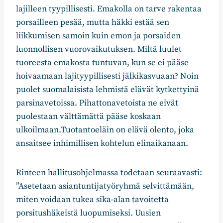
lajilleen tyypillisesti. Emakolla on tarve rakentaa
porsailleen pesää, mutta häkki estää sen
liikkumisen samoin kuin emon ja porsaiden
luonnollisen vuorovaikutuksen. Miltä luulet
tuoreesta emakosta tuntuvan, kun se ei pääse
hoivaamaan lajityypillisesti jälkikasvuaan? Noin
puolet suomalaisista lehmistä elävät kytkettyinä
parsinavetoissa. Pihattonavetoista ne eivät
puolestaan välttämättä pääse koskaan
ulkoilmaan.Tuotantoeläin on elävä olento, joka
ansaitsee inhimillisen kohtelun elinaikanaan.
Rinteen hallitusohjelmassa todetaan seuraavasti:
”Asetetaan asiantuntijatyöryhmä selvittämään,
miten voidaan tukea sika-alan tavoitetta
porsitushäkeistä luopumiseksi. Uusien