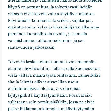
ateria. Lasten ja vanhusten maitotaloustuotteiden
käyttö on perusteltua, ja toivottavasti heidän
ylitseen eivät kävele valtaa käyttävät aikuiset.
Käyttämällä kotimaisia kasviksia, siipikarjaa,
maitotuotteita, kalaa ja lihaa hiilijalanjälkemme
pienenee luonnollisella tavalla, ja samalla
varmistamme puhtaan ruokamme ja sen
saatavuuden jatkossakin.
Toivoisin keskustelun suuntautuvan enemmän
eläinten hyvinvointiin. Tällä saralla Suomessa on
vielä valtava määrä työtä tehtävänä. Esimerkiksi
siat ja lehmät elävät aivan liian usein
epäinhimillisissä oloissa, vastoin omaa
lajityypillistä käyttäytymistään. Porsivat siat
suljetaan usein porsitushäkkiin, jossa ne eivät
pääse liikkumaan kunnolla tai käyttäytymään