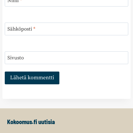
Nimi
*
Sähköposti
*
Sivusto
Kokoomus.fi uutisia