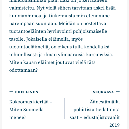
mahdollisimman pian. Laki on jo kertaalleen
valmisteltu. Nyt vielä siihen tarvitaan askel lisää
kunnianhimoa, ja tiukennusta niin etenemme
parempaan suuntaan. Meidän on nostettava
tuotantoeläinten hyvinvointi pohjoismaiselle
tasolle. Jokaisella eläimellä, myös
tuotantoeläimellä, on oikeus tulla kohdelluksi
inhimillisesti ja ilman ylimääräisiä kärsimyksiä.
Miten kauan eläimet joutuvat vielä tätä
odottamaan?
Artikkelien
EDELLINEN
SEURAAVA
Kokoomus kiertää –
Äänestämällä
selaus
Miten Suomella
poliittista tiedät mitä
menee?
saat – edustajistovaalit
2019