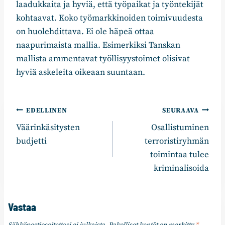
laadukkaita ja hyviä, että työpaikat ja työntekijät
kohtaavat. Koko työmarkkinoiden toimivuudesta
on huolehdittava. Ei ole häpeä ottaa
naapurimaista mallia. Esimerkiksi Tanskan
mallista ammentavat työllisyystoimet olisivat
hyviä askeleita oikeaan suuntaan.
Artikkelien
EDELLINEN
SEURAAVA
Väärinkäsitysten
Osallistuminen
selaus
budjetti
terroristiryhmän
toimintaa tulee
kriminalisoida
Vastaa