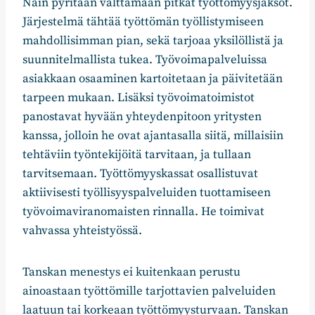
Näin pyritään välttämään pitkät työttömyysjaksot.
Järjestelmä tähtää työttömän työllistymiseen
mahdollisimman pian, sekä tarjoaa yksilöllistä ja
suunnitelmallista tukea. Työvoimapalveluissa
asiakkaan osaaminen kartoitetaan ja päivitetään
tarpeen mukaan. Lisäksi työvoimatoimistot
panostavat hyvään yhteydenpitoon yritysten
kanssa, jolloin he ovat ajantasalla siitä, millaisiin
tehtäviin työntekijöitä tarvitaan, ja tullaan
tarvitsemaan. Työttömyyskassat osallistuvat
aktiivisesti työllisyyspalveluiden tuottamiseen
työvoimaviranomaisten rinnalla. He toimivat
vahvassa yhteistyössä.
Tanskan menestys ei kuitenkaan perustu
ainoastaan työttömille tarjottavien palveluiden
laatuun tai korkeaan työttömyysturvaan. Tanskan