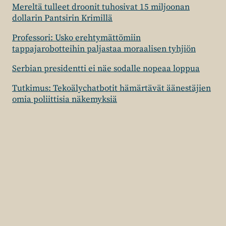
Mereltä tulleet droonit tuhosivat 15 miljoonan
dollarin Pantsirin Krimillä
Professori: Usko erehtymättömiin
tappajarobotteihin paljastaa moraalisen tyhjiön
Serbian presidentti ei näe sodalle nopeaa loppua
Tutkimus: Tekoälychatbotit hämärtävät äänestäjien
omia poliittisia näkemyksiä