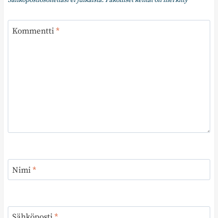
Sähköpostiosoitettasi ei julkaista.
Pakolliset kentät on merkitty
*
Kommentti
*
Nimi
*
Sähköposti
*