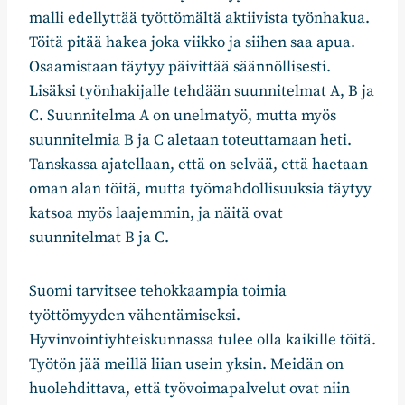
malli edellyttää työttömältä aktiivista työnhakua.
Töitä pitää hakea joka viikko ja siihen saa apua.
Osaamistaan täytyy päivittää säännöllisesti.
Lisäksi työnhakijalle tehdään suunnitelmat A, B ja
C. Suunnitelma A on unelmatyö, mutta myös
suunnitelmia B ja C aletaan toteuttamaan heti.
Tanskassa ajatellaan, että on selvää, että haetaan
oman alan töitä, mutta työmahdollisuuksia täytyy
katsoa myös laajemmin, ja näitä ovat
suunnitelmat B ja C.
Suomi tarvitsee tehokkaampia toimia
työttömyyden vähentämiseksi.
Hyvinvointiyhteiskunnassa tulee olla kaikille töitä.
Työtön jää meillä liian usein yksin. Meidän on
huolehdittava, että työvoimapalvelut ovat niin