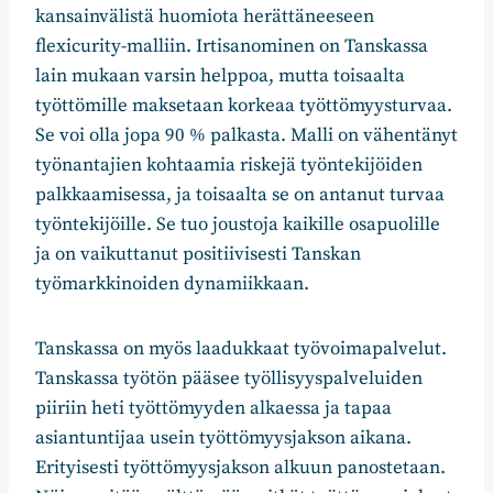
kansainvälistä huomiota herättäneeseen
flexicurity-malliin. Irtisanominen on Tanskassa
lain mukaan varsin helppoa, mutta toisaalta
työttömille maksetaan korkeaa työttömyysturvaa.
Se voi olla jopa 90 % palkasta. Malli on vähentänyt
työnantajien kohtaamia riskejä työntekijöiden
palkkaamisessa, ja toisaalta se on antanut turvaa
työntekijöille. Se tuo joustoja kaikille osapuolille
ja on vaikuttanut positiivisesti Tanskan
työmarkkinoiden dynamiikkaan.
Tanskassa on myös laadukkaat työvoimapalvelut.
Tanskassa työtön pääsee työllisyyspalveluiden
piiriin heti työttömyyden alkaessa ja tapaa
asiantuntijaa usein työttömyysjakson aikana.
Erityisesti työttömyysjakson alkuun panostetaan.