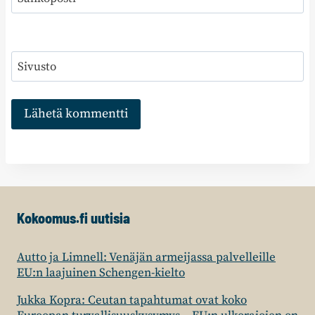
Sivusto
Kokoomus.fi uutisia
Autto ja Limnell: Venäjän armeijassa palvelleille
EU:n laajuinen Schengen-kielto
Jukka Kopra: Ceutan tapahtumat ovat koko