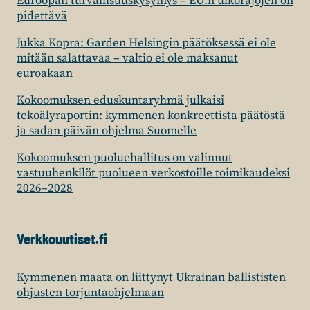
Euroopan turvallisuuskysymys – EU:n ulkorajojen on
pidettävä
Jukka Kopra: Garden Helsingin päätöksessä ei ole
mitään salattavaa – valtio ei ole maksanut
euroakaan
Kokoomuksen eduskuntaryhmä julkaisi
tekoälyraportin: kymmenen konkreettista päätöstä
ja sadan päivän ohjelma Suomelle
Kokoomuksen puoluehallitus on valinnut
vastuuhenkilöt puolueen verkostoille toimikaudeksi
2026–2028
Verkkouutiset.fi
Kymmenen maata on liittynyt Ukrainan ballististen
ohjusten torjuntaohjelmaan