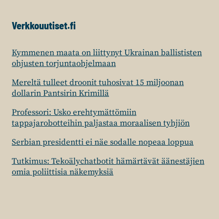
Verkkouutiset.fi
Kymmenen maata on liittynyt Ukrainan ballististen
ohjusten torjuntaohjelmaan
Mereltä tulleet droonit tuhosivat 15 miljoonan
dollarin Pantsirin Krimillä
Professori: Usko erehtymättömiin
tappajarobotteihin paljastaa moraalisen tyhjiön
Serbian presidentti ei näe sodalle nopeaa loppua
Tutkimus: Tekoälychatbotit hämärtävät äänestäjien
omia poliittisia näkemyksiä