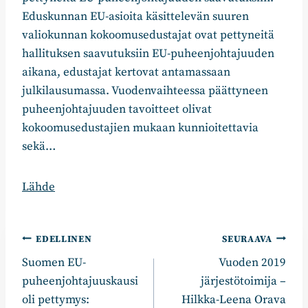
Eduskunnan EU-asioita käsittelevän suuren
valiokunnan kokoomusedustajat ovat pettyneitä
hallituksen saavutuksiin EU-puheenjohtajuuden
aikana, edustajat kertovat antamassaan
julkilausumassa. Vuodenvaihteessa päättyneen
puheenjohtajuuden tavoitteet olivat
kokoomusedustajien mukaan kunnioitettavia
sekä…
Lähde
Artikkelien
EDELLINEN
SEURAAVA
Suomen EU-
Vuoden 2019
selaus
puheenjohtajuuskausi
järjestötoimija –
oli pettymys:
Hilkka-Leena Orava