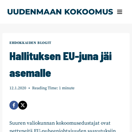
Siirry
UUDENMAAN KOKOOMUS
sisältöön
EHDOKKAIDEN BLOGIT
Hallituksen EU-juna jäi
asemalle
12.1.2020
Reading Time:
1
minute
Suuren valiokunnan kokoomusedustajat ovat
pettyneitä EU-puheenjohtajuuden saavutuksiin.