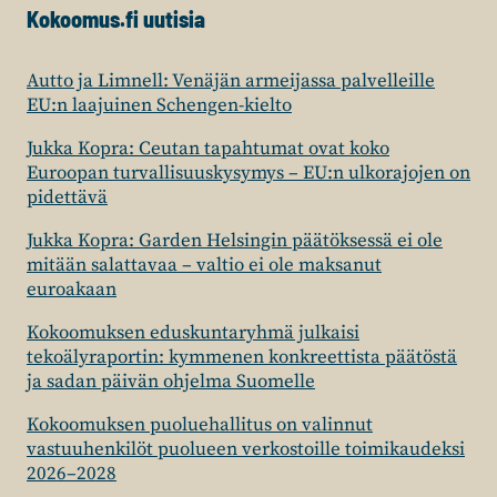
Kokoomus.fi uutisia
Autto ja Limnell: Venäjän armeijassa palvelleille
EU:n laajuinen Schengen-kielto
Jukka Kopra: Ceutan tapahtumat ovat koko
Euroopan turvallisuuskysymys – EU:n ulkorajojen on
pidettävä
Jukka Kopra: Garden Helsingin päätöksessä ei ole
mitään salattavaa – valtio ei ole maksanut
euroakaan
Kokoomuksen eduskuntaryhmä julkaisi
tekoälyraportin: kymmenen konkreettista päätöstä
ja sadan päivän ohjelma Suomelle
Kokoomuksen puoluehallitus on valinnut
vastuuhenkilöt puolueen verkostoille toimikaudeksi
2026–2028