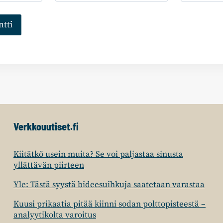
Verkkouutiset.fi
Kiitätkö usein muita? Se voi paljastaa sinusta
yllättävän piirteen
Yle: Tästä syystä bideesuihkuja saatetaan varastaa
Kuusi prikaatia pitää kiinni sodan polttopisteestä –
analyytikolta varoitus