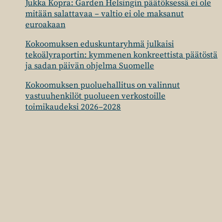
Jukka Kopra: Garden Helsingin päätöksessä ei ole
mitään salattavaa – valtio ei ole maksanut
euroakaan
Kokoomuksen eduskuntaryhmä julkaisi
tekoälyraportin: kymmenen konkreettista päätöstä
ja sadan päivän ohjelma Suomelle
Kokoomuksen puoluehallitus on valinnut
vastuuhenkilöt puolueen verkostoille
toimikaudeksi 2026–2028