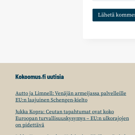
Kokoomus.fi uutisia
Autto ja Limnell: Venäjän armeijassa palvelleille
EU:n laajuinen Schengen-kielto
Jukka Kopra: Ceutan tapahtumat ovat koko
Euroopan turvallisuuskysymys – EU:n ulkorajojen
on pidettävä