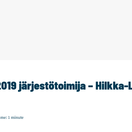
019 järjestötoimija – Hilkka
ime:
1
minute