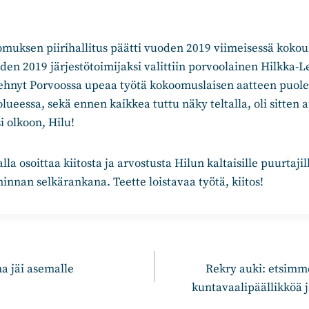
ksen piirihallitus päätti vuoden 2019 viimeisessä kokou
oden 2019 järjestötoimijaksi valittiin porvoolainen Hilkka-
 tehnyt Porvoossa upeaa työtä kokoomuslaisen aatteen puole
ueessa, sekä ennen kaikkea tuttu näky teltalla, oli sitten 
 olkoon, Hilu!
 osoittaa kiitosta ja arvostusta Hilun kaltaisille puurtajil
nan selkärankana. Teette loistavaa työtä, kiitos!
n
a jäi asemalle
Rekry auki: etsim
kuntavaalipäällikköä 