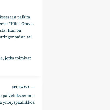
ksessaan palkita
Leena ”Hilu” Orava.
sta. Hän on
auringonpaiste tai
le, jotka toimivat
SEURAAVA
me palvelukseemme
ja yhteyspäällikköä