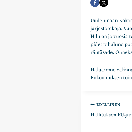
Uudenmaan Kokoomu
järjestötekoja. Vu
Hilu on jo vuosia
pidetty hahmo puol
räntäsade. Onneksi
Haluamme valinnalla
Kokoomuksen toimin
Artikkelie
EDELLINEN
Hallituksen EU-jun
selaus