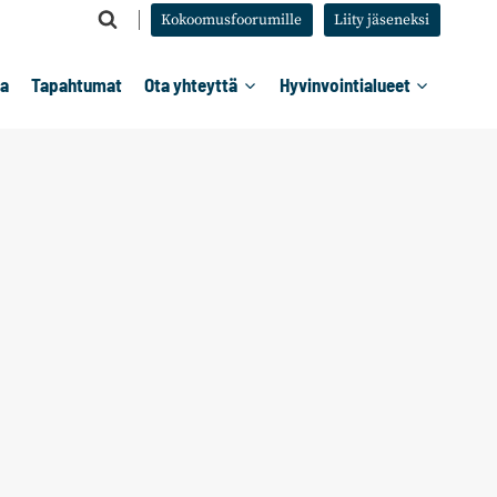
Kokoomusfoorumille
Liity jäseneksi
ta
Tapahtumat
Ota yhteyttä
Hyvinvointialueet