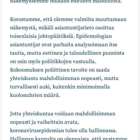
näkemyksemme mukaan edelleen mahdollista.
Korostamme, että olemme valmiita muuttamaan
näkemystä, mikäli asiantuntijatieto osoittaa
toisenlaisia johtopäätöksiä. Epidemologian
asiantuntijat ovat parhaita analysoimaan itse
tautia, mutta eettinen ja taloudellinen punninta
on osin myös poliitikkojen vastuulla.
Kokoomuksen poliittinen tavoite on saada
yhteiskunta mahdollisimman nopeasti, mutta
turvallisesti auki, kuitenkin minimoimalla
kuolonuhrien määrä.
Jotta yhteiskuntaa voidaan mahdollisimman
nopeasti ja vaiheittain avata,
koronavirusepidemian tulee olla hallinnassa.
Hallinnan kannalta on olennaista, että pystymme