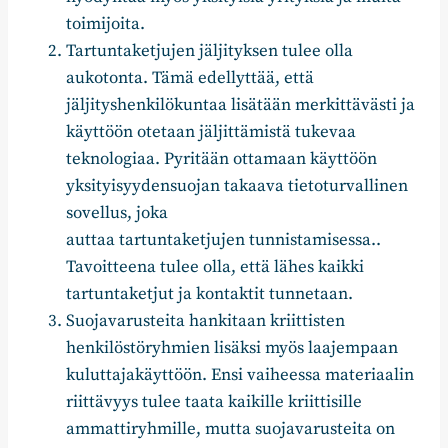
toimijoita.
Tartuntaketjujen jäljityksen tulee olla
aukotonta. Tämä edellyttää, että
jäljityshenkilökuntaa lisätään merkittävästi ja
käyttöön otetaan jäljittämistä tukevaa
teknologiaa. Pyritään ottamaan käyttöön
yksityisyydensuojan takaava tietoturvallinen
sovellus, joka
auttaa tartuntaketjujen tunnistamisessa..
Tavoitteena tulee olla, että lähes kaikki
tartuntaketjut ja kontaktit tunnetaan.
Suojavarusteita hankitaan kriittisten
henkilöstöryhmien lisäksi myös laajempaan
kuluttajakäyttöön. Ensi vaiheessa materiaalin
riittävyys tulee taata kaikille kriittisille
ammattiryhmille, mutta suojavarusteita on