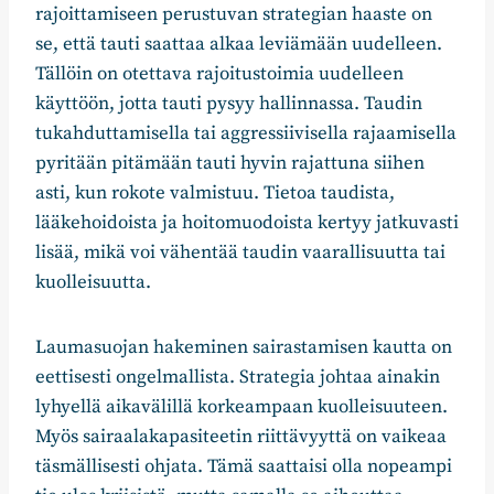
rajoittamiseen perustuvan strategian haaste on
se, että tauti saattaa alkaa leviämään uudelleen.
Tällöin on otettava rajoitustoimia uudelleen
käyttöön, jotta tauti pysyy hallinnassa. Taudin
tukahduttamisella tai aggressiivisella rajaamisella
pyritään pitämään tauti hyvin rajattuna siihen
asti, kun rokote valmistuu. Tietoa taudista,
lääkehoidoista ja hoitomuodoista kertyy jatkuvasti
lisää, mikä voi vähentää taudin vaarallisuutta tai
kuolleisuutta.
Laumasuojan hakeminen sairastamisen kautta on
eettisesti ongelmallista. Strategia johtaa ainakin
lyhyellä aikavälillä korkeampaan kuolleisuuteen.
Myös sairaalakapasiteetin riittävyyttä on vaikeaa
täsmällisesti ohjata. Tämä saattaisi olla nopeampi