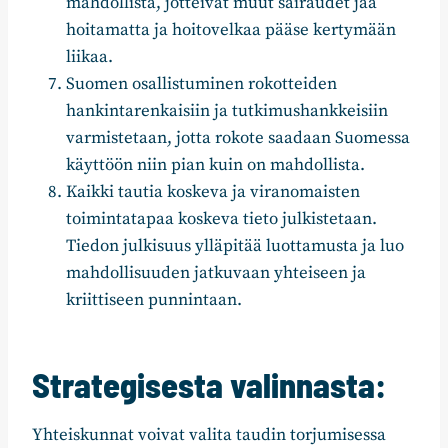
mahdollista, jotteivät muut sairaudet jää
hoitamatta ja hoitovelkaa pääse kertymään
liikaa.
Suomen osallistuminen rokotteiden
hankintarenkaisiin ja tutkimushankkeisiin
varmistetaan, jotta rokote saadaan Suomessa
käyttöön niin pian kuin on mahdollista.
Kaikki tautia koskeva ja viranomaisten
toimintatapaa koskeva tieto julkistetaan.
Tiedon julkisuus ylläpitää luottamusta ja luo
mahdollisuuden jatkuvaan yhteiseen ja
kriittiseen punnintaan.
Strategisesta valinnasta:
Yhteiskunnat voivat valita taudin torjumisessa