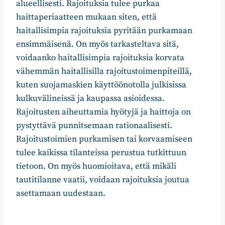
alueellisesti. Rajoituksia tulee purkaa
haittaperiaatteen mukaan siten, että
haitallisimpia rajoituksia pyritään purkamaan
ensimmäisenä. On myös tarkasteltava sitä,
voidaanko haitallisimpia rajoituksia korvata
vähemmän haitallisilla rajoitustoimenpiteillä,
kuten suojamaskien käyttöönotolla julkisissa
kulkuvälineissä ja kaupassa asioidessa.
Rajoitusten aiheuttamia hyötyjä ja haittoja on
pystyttävä punnitsemaan rationaalisesti.
Rajoitustoimien purkamisen tai korvaamiseen
tulee kaikissa tilanteissa perustua tutkittuun
tietoon. On myös huomioitava, että mikäli
tautitilanne vaatii, voidaan rajoituksia joutua
asettamaan uudestaan.