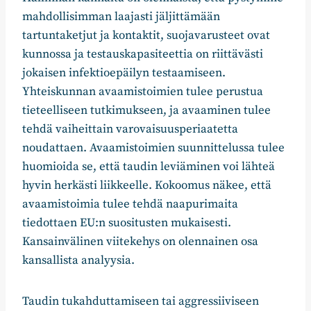
mahdollisimman laajasti jäljittämään
tartuntaketjut ja kontaktit, suojavarusteet ovat
kunnossa ja testauskapasiteettia on riittävästi
jokaisen infektioepäilyn testaamiseen.
Yhteiskunnan avaamistoimien tulee perustua
tieteelliseen tutkimukseen, ja avaaminen tulee
tehdä vaiheittain varovaisuusperiaatetta
noudattaen. Avaamistoimien suunnittelussa tulee
huomioida se, että taudin leviäminen voi lähteä
hyvin herkästi liikkeelle. Kokoomus näkee, että
avaamistoimia tulee tehdä naapurimaita
tiedottaen EU:n suositusten mukaisesti.
Kansainvälinen viitekehys on olennainen osa
kansallista analyysia.
Taudin tukahduttamiseen tai aggressiiviseen