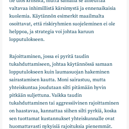
tie ulos kriisistä, mutta samalla se aiheuttaa
valtavaa inhimillistä kärsimystä ja ennenaikaisia
kuolemia. Käytännön esimerkit maailmalta
osoittavat, että riskiryhmien suojeleminen ei ole
helppoa, ja strategia voi johtaa karuun
lopputulokseen.
Rajoittaminen, jossa ei pyritä taudin
tukahduttamiseen, johtaa käytännössä samaan
lopputulokseen kuin laumasuojan hakeminen
sairastamisen kautta. Moni sairastuu, mutta
yhteiskuntaa joudutaan silti pitämään hyvin
pitkään suljettuna. Vaikka taudin
tukahduttaminen tai aggressiivinen rajoittaminen
on haastavaa, kannattaa siihen silti pyrkiä, koska
sen tuottamat kustannukset yhteiskunnalle ovat
huomattavasti nykyisiä rajoituksia pienemmät.