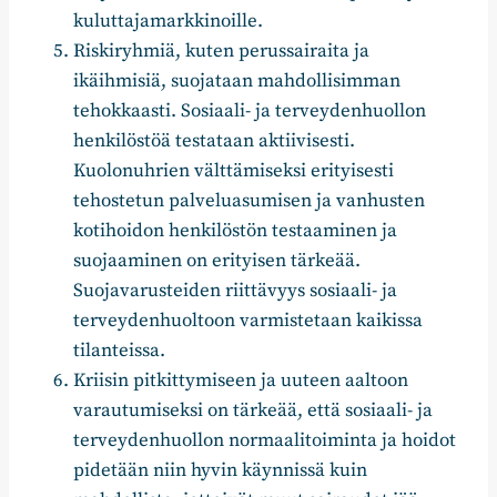
kuluttajamarkkinoille.
Riskiryhmiä, kuten perussairaita ja
ikäihmisiä, suojataan mahdollisimman
tehokkaasti. Sosiaali- ja terveydenhuollon
henkilöstöä testataan aktiivisesti.
Kuolonuhrien välttämiseksi erityisesti
tehostetun palveluasumisen ja vanhusten
kotihoidon henkilöstön testaaminen ja
suojaaminen on erityisen tärkeää.
Suojavarusteiden riittävyys sosiaali- ja
terveydenhuoltoon varmistetaan kaikissa
tilanteissa.
Kriisin pitkittymiseen ja uuteen aaltoon
varautumiseksi on tärkeää, että sosiaali- ja
terveydenhuollon normaalitoiminta ja hoidot
pidetään niin hyvin käynnissä kuin