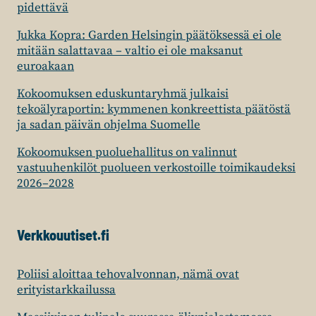
pidettävä
Jukka Kopra: Garden Helsingin päätöksessä ei ole
mitään salattavaa – valtio ei ole maksanut
euroakaan
Kokoomuksen eduskuntaryhmä julkaisi
tekoälyraportin: kymmenen konkreettista päätöstä
ja sadan päivän ohjelma Suomelle
Kokoomuksen puoluehallitus on valinnut
vastuuhenkilöt puolueen verkostoille toimikaudeksi
2026–2028
Verkkouutiset.fi
Poliisi aloittaa tehovalvonnan, nämä ovat
erityistarkkailussa