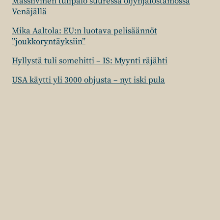
Massiivinen tulipalo suuressa öljynjalostamossa
Venäjällä
Mika Aaltola: EU:n luotava pelisäännöt
”joukkoryntäyksiin”
Hyllystä tuli somehitti – IS: Myynti räjähti
USA käytti yli 3000 ohjusta – nyt iski pula