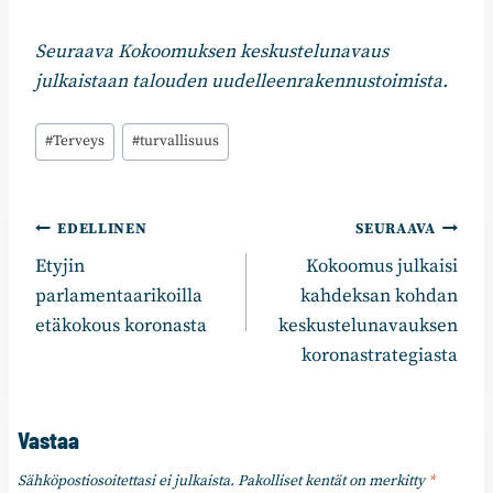
Seuraava Kokoomuksen keskustelunavaus
julkaistaan talouden uudelleenrakennustoimista.
Avainsanat:
#
Terveys
#
turvallisuus
Artikkelien
EDELLINEN
SEURAAVA
​Etyjin
Kokoomus julkaisi
selaus
parlamentaarikoilla
kahdeksan kohdan
etäkokous koronasta
keskustelunavauksen
koronastrategiasta
Vastaa
Sähköpostiosoitettasi ei julkaista.
Pakolliset kentät on merkitty
*