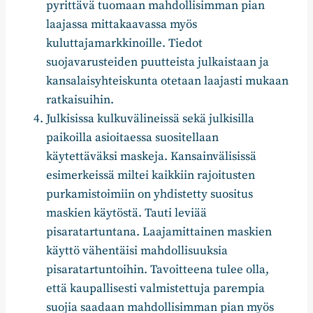
pyrittävä tuomaan mahdollisimman pian
laajassa mittakaavassa myös
kuluttajamarkkinoille. Tiedot
suojavarusteiden puutteista julkaistaan ja
kansalaisyhteiskunta otetaan laajasti mukaan
ratkaisuihin.
Julkisissa kulkuvälineissä sekä julkisilla
paikoilla asioitaessa suositellaan
käytettäväksi maskeja. Kansainvälisissä
esimerkeissä miltei kaikkiin rajoitusten
purkamistoimiin on yhdistetty suositus
maskien käytöstä. Tauti leviää
pisaratartuntana. Laajamittainen maskien
käyttö vähentäisi mahdollisuuksia
pisaratartuntoihin. Tavoitteena tulee olla,
että kaupallisesti valmistettuja parempia
suojia saadaan mahdollisimman pian myös