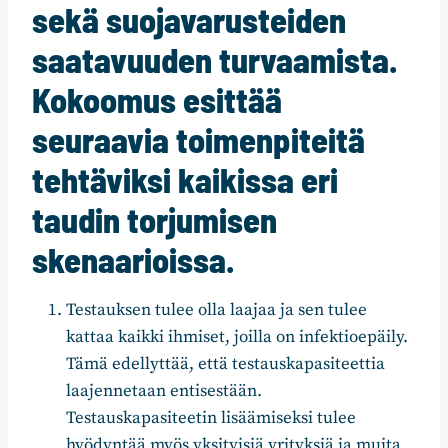
sekä suojavarusteiden
saatavuuden turvaamista.
Kokoomus esittää
seuraavia toimenpiteitä
tehtäviksi kaikissa eri
taudin torjumisen
skenaarioissa.
Testauksen tulee olla laajaa ja sen tulee
kattaa kaikki ihmiset, joilla on infektioepäily.
Tämä edellyttää, että testauskapasiteettia
laajennetaan entisestään.
Testauskapasiteetin lisäämiseksi tulee
hyödyntää myös yksityisiä yrityksiä ja muita