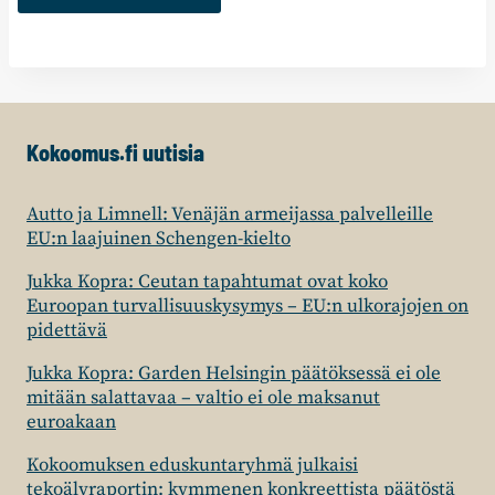
Kokoomus.fi uutisia
Autto ja Limnell: Venäjän armeijassa palvelleille
EU:n laajuinen Schengen-kielto
Jukka Kopra: Ceutan tapahtumat ovat koko
Euroopan turvallisuuskysymys – EU:n ulkorajojen on
pidettävä
Jukka Kopra: Garden Helsingin päätöksessä ei ole
mitään salattavaa – valtio ei ole maksanut
euroakaan
Kokoomuksen eduskuntaryhmä julkaisi
tekoälyraportin: kymmenen konkreettista päätöstä