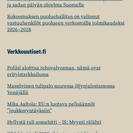
ja sadan päivän ohjelma Suomelle
Kokoomuksen puoluehallitus on valinnut
vastuuhenkilöt puolueen verkostoille toimikaudeksi
2026–2028
Verkkouutiset.fi
Poliisi aloittaa tehovalvonnan, nämä ovat
erityistarkkailussa
Massiivinen tulipalo suuressa öljynjalostamossa
Venäjällä
Mika Aaltola: EU:n luotava pelisäännöt
”joukkoryntäyksiin”
Hyllystä tuli somehitti – IS: Myynti räjähti