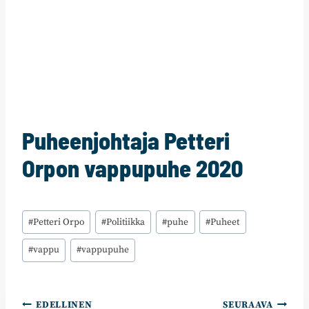
Puheenjohtaja Petteri
Orpon vappupuhe 2020
Avainsanat:
#
Petteri Orpo
#
Politiikka
#
puhe
#
Puheet
#
vappu
#
vappupuhe
Artikkelien
EDELLINEN
SEURAAVA