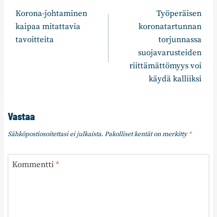
Korona-johtaminen
Työperäisen
selaus
kaipaa mitattavia
koronatartunnan
tavoitteita
torjunnassa
suojavarusteiden
riittämättömyys voi
käydä kalliiksi
Vastaa
Sähköpostiosoitettasi ei julkaista.
Pakolliset kentät on merkitty
*
Kommentti
*