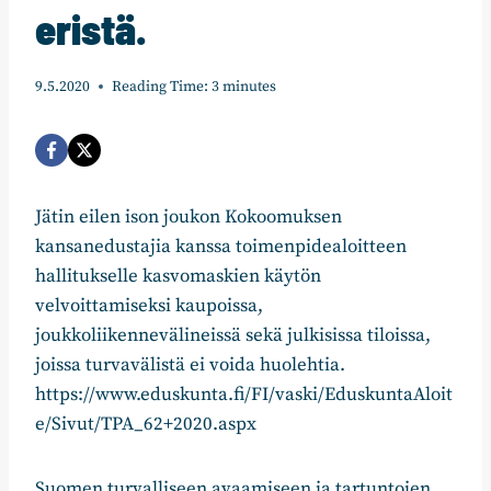
eristä.
9.5.2020
Reading Time:
3
minutes
Jätin eilen ison joukon Kokoomuksen
kansanedustajia kanssa toimenpidealoitteen
hallitukselle kasvomaskien käytön
velvoittamiseksi kaupoissa,
joukkoliikennevälineissä sekä julkisissa tiloissa,
joissa turvavälistä ei voida huolehtia.
https://www.eduskunta.fi/FI/vaski/EduskuntaAloit
e/Sivut/TPA_62+2020.aspx
Suomen turvalliseen avaamiseen ja tartuntojen