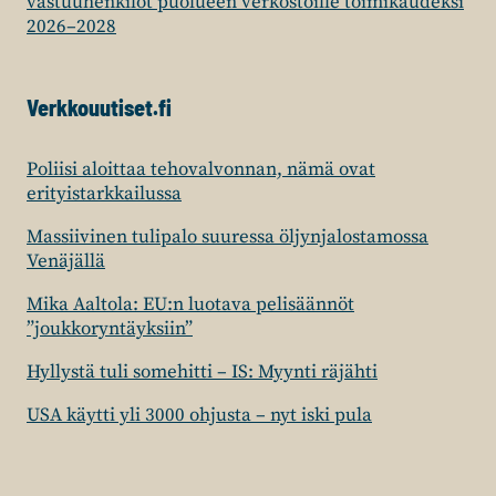
vastuuhenkilöt puolueen verkostoille toimikaudeksi
2026–2028
Verkkouutiset.fi
Poliisi aloittaa tehovalvonnan, nämä ovat
erityistarkkailussa
Massiivinen tulipalo suuressa öljynjalostamossa
Venäjällä
Mika Aaltola: EU:n luotava pelisäännöt
”joukkoryntäyksiin”
Hyllystä tuli somehitti – IS: Myynti räjähti
USA käytti yli 3000 ohjusta – nyt iski pula