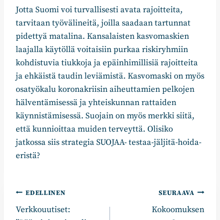
Jotta Suomi voi turvallisesti avata rajoitteita,
tarvitaan työvälineitä, joilla saadaan tartunnat
pidettyä matalina. Kansalaisten kasvomaskien
laajalla käytöllä voitaisiin purkaa riskiryhmiin
kohdistuvia tiukkoja ja epäinhimillisiä rajoitteita
ja ehkäistä taudin leviämistä. Kasvomaski on myös
osatyökalu koronakriisin aiheuttamien pelkojen
hälventämisessä ja yhteiskunnan rattaiden
käynnistämisessä. Suojain on myös merkki siitä,
että kunnioittaa muiden terveyttä. Olisiko
jatkossa siis strategia SUOJAA- testaa-jäljitä-hoida-
eristä?
Artikkelien
EDELLINEN
SEURAAVA
Verkkouutiset:
Kokoomuksen
selaus