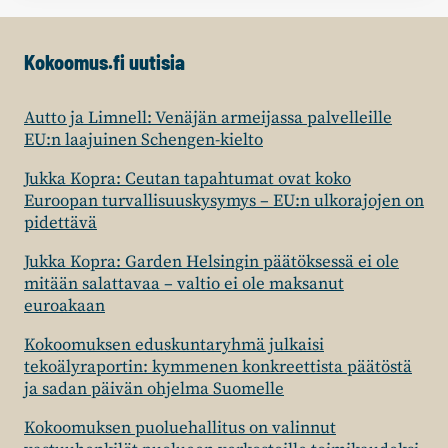
Kokoomus.fi uutisia
Autto ja Limnell: Venäjän armeijassa palvelleille
EU:n laajuinen Schengen-kielto
Jukka Kopra: Ceutan tapahtumat ovat koko
Euroopan turvallisuuskysymys – EU:n ulkorajojen on
pidettävä
Jukka Kopra: Garden Helsingin päätöksessä ei ole
mitään salattavaa – valtio ei ole maksanut
euroakaan
Kokoomuksen eduskuntaryhmä julkaisi
tekoälyraportin: kymmenen konkreettista päätöstä
ja sadan päivän ohjelma Suomelle
Kokoomuksen puoluehallitus on valinnut