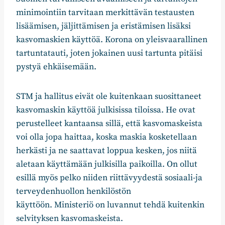
minimointiin tarvitaan merkittävän testausten
lisäämisen, jäljittämisen ja eristämisen lisäksi
kasvomaskien käyttöä. Korona on yleisvaarallinen
tartuntatauti, joten jokainen uusi tartunta pitäisi
pystyä ehkäisemään.
STM ja hallitus eivät ole kuitenkaan suosittaneet
kasvomaskin käyttöä julkisissa tiloissa. He ovat
perustelleet kantaansa sillä, että kasvomaskeista
voi olla jopa haittaa, koska maskia kosketellaan
herkästi ja ne saattavat loppua kesken, jos niitä
aletaan käyttämään julkisilla paikoilla. On ollut
esillä myös pelko niiden riittävyydestä sosiaali-ja
terveydenhuollon henkilöstön
käyttöön. Ministeriö on luvannut tehdä kuitenkin
selvityksen kasvomaskeista.