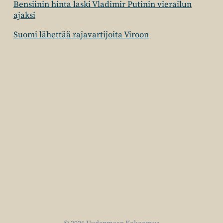
Bensiinin hinta laski Vladimir Putinin vierailun
ajaksi
Suomi lähettää rajavartijoita Viroon