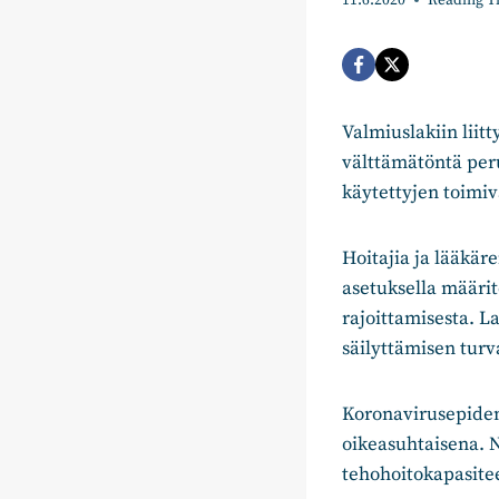
11.6.2020
Reading T
Valmiuslakiin liitt
välttämätöntä peru
käytettyjen toimiv
Hoitajia ja lääkär
asetuksella määri
rajoittamisesta. L
säilyttämisen tur
Koronavirusepidem
oikeasuhtaisena. N
tehohoitokapasitee