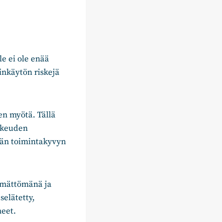
le ei ole enää
inkäytön riskejä
en myötä. Tällä
oikeuden
lmän toimintakyvyn
tämättömänä ja
selätetty,
neet.