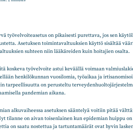
ime:
2
minutes
yvä työvelvoiteasetus on pikaisesti purettava, jos sen käytöl
stetta. Asetuksen toimintavaltuuksien käyttö sisältää väär
altuuksien suhteen niin lääkäreiden kuin hoitajien osalta.
eitä koskeva työvelvoite astui keväällä voimaan valmiuslaki
tellään henkilökunnan vuosilomia, työaikaa ja irtisanomis
ain tarpeellisuutta on perusteltu terveydenhuoltojärjeste
vaamisella pandemian aikana.
ian alkuvaiheessa asetuksen sääntelyä voitiin pitää vält
yt tilanne on aivan toisenlainen kun epidemian huippu on 
ttia on saatu nostettua ja tartuntamäärät ovat hyvin laske