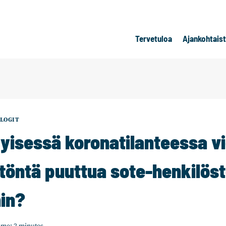
Tervetuloa
Ajankohtais
LOGIT
yisessä koronatilanteessa vi
töntä puuttua sote-henkilös
hin?