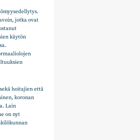
tömyysedellytys.
avoin, jotka ovat
ostanut
sien käytön
sa.
ormaaliolojen
ltuuksien
sekä hoitajien että
aminen, koronan
a. Lain
ne on nyt
enkilökunnan