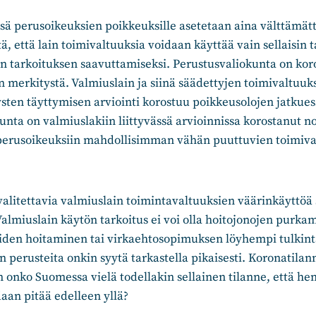
ssä perusoikeuksien poikkeuksille asetetaan aina välttämät
ä, että lain toimivaltuuksia voidaan käyttää vain sellaisin t
n tarkoituksen saavuttamiseksi. Perustusvaliokunta on kor
n merkitystä. Valmiuslain ja siinä säädettyjen toimivaltuuk
sten täyttymisen arviointi korostuu poikkeusolojen jatkues
unta on valmiuslakiin liittyvässä arvioinnissa korostanut n
perusoikeuksiin mahdollisimman vähän puuttuvien toimiva
 valitettavia valmiuslain toimintavaltuuksien väärinkäyttöä 
Valmiuslain käytön tarkoitus ei voi olla hoitojonojen purk
iden hoitaminen tai virkaehtosopimuksen löyhempi tulkint
perusteita onkin syytä tarkastella pikaisesti. Koronatilan
n onko Suomessa vielä todellakin sellainen tilanne, että h
daan pitää edelleen yllä?