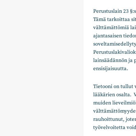
Perustuslain 23 §:
Tämä tarkoittaa sit
välttämättömiä lai
ajantasaisen tiedo
soveltamisedellyty
Perustuslakivaliok
lainsäädännön ja 
ensisijaisuutta.
Tietooni on tullut
lääkärien osalta. 
muiden lieveilmiö
välttämättömyyden 
rauhoittunut, jote
työvelvoitetta voi