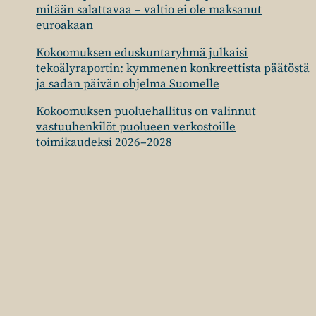
mitään salattavaa – valtio ei ole maksanut
euroakaan
Kokoomuksen eduskuntaryhmä julkaisi
tekoälyraportin: kymmenen konkreettista päätöstä
ja sadan päivän ohjelma Suomelle
Kokoomuksen puoluehallitus on valinnut
vastuuhenkilöt puolueen verkostoille
toimikaudeksi 2026–2028