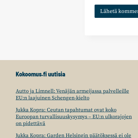
Kokoomus.fi uutisia
Autto ja Limnell: Venäjän armeijassa palvelleille
EU:n laajuinen Schengen-kielto
Jukka Kopra: Ceutan tapahtumat ovat koko
Euroopan turvallisuuskysymys – EU:n ulkorajojen
on pidettävä
Jukka Kopra: Garden Helsingin päätöksessä ei ole