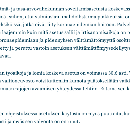
mä- ja tasa-arvovaliokunnan soveltamisasetusta koskevas
iota siihen, että valmiuslain mahdollistamia poikkeuksia o
siköissä, jotka eivät liity koronaepidemian hoitoon. Palv
 laajemmin kuin mitä asetus sallii ja irtisanomisaikoja on 
 koronaepidemiaan ja pidennyksen välttämättömyyttä osoit
retty ja peruttu vastoin asetuksen välttämättömyysedellyty
tavaa.
 työaikoja ja lomia koskeva asetus on voimassa 30.6 asti. 
n valtioneuvosto voisi kuitenkin kumota päätöksellään vai
maan rajojen avaamisen yhteydessä tehtiin. Ei tämä sen
sen ohjeistuksessa asetuksen käytöstä on myös puutteita, kun
easti ja myös sen valvonta on ontunut.