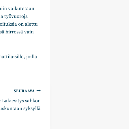
iin vaikutetaan
ja työvuoroja
ituksia on alettu
sä hirressä vain
tilaisille, joilla
SEURAAVA
 Lakiesitys sähkön
duskuntaan syksyllä