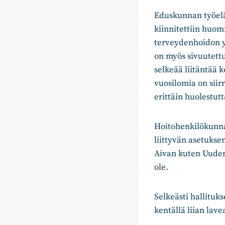
Eduskunnan työelä
kiinnitettiin huom
terveydenhoidon yk
on myös sivuutettu
selkeää liitäntää
vuosilomia on siir
erittäin huolestut
Hoitohenkilökunnan
liittyvän asetukse
Aivan kuten Uuden
ole.
Selkeästi hallituk
kentällä liian lav