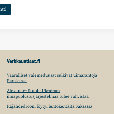
Verkkouutiset.fi
Vaaralliset valemeduusat sulkivat uimarantoja
Ranskassa
Alexander Stubb: Ukrainan
ilmapuolustusjärjestelmää tulee vahvistaa
Räjähdedrooni löytyi lentokentältä Saksassa