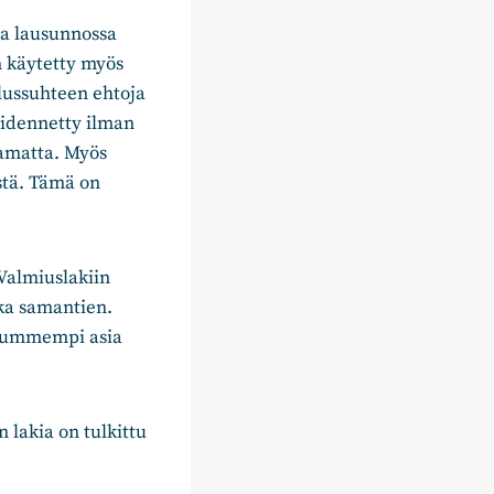
sa lausunnossa
n käytetty myös
elussuhteen ehtoja
pidennetty ilman
tamatta. Myös
stä. Tämä on
Valmiuslakiin
kka samantien.
 kummempi asia
 lakia on tulkittu