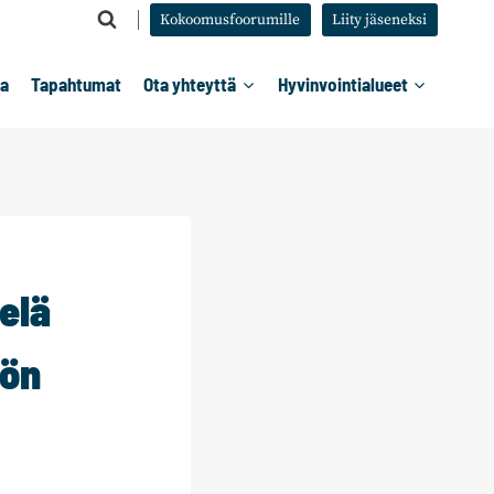
Kokoomusfoorumille
Liity jäseneksi
ta
Tapahtumat
Ota yhteyttä
Hyvinvointialueet
elä
tön