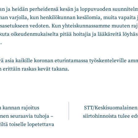
n ja heidän perheidensä kesän ja loppuvuoden suunnitelm
onan varjolla, kun henkilökunnan kesälomia, muita vapaita 
usasetukseen vedoten. Kun yhteiskunnassamme muuten rajo
uta oikeudenmukaiselta pitää hoitajia ja lääkäreitä löyhäs
.
 asia kaikille koronan eturintamassa työskenteleville ammat
 erittäin raskas kevät takana.
n
 kannan rajoitus
STT/Keskisuomalainen:
nnen seuraavia tuhoja –
siirtohinnoista tulee e
iltä toiselle lopetettava