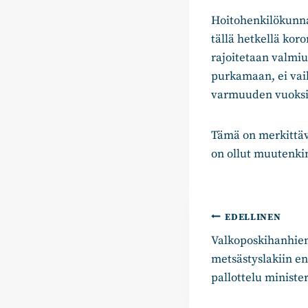
Hoitohenkilökunna
tällä hetkellä kor
rajoitetaan valmi
purkamaan, ei vaik
varmuuden vuoksi
Tämä on merkittävä
on ollut muutenkin
Artikkelie
EDELLINEN
Valkoposkihanhien
selaus
metsästyslakiin e
pallottelu minister