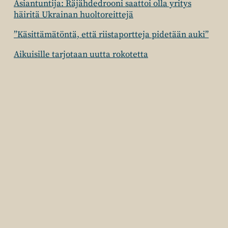
Asiantuntija: Räjähdedrooni saattoi olla yritys
häiritä Ukrainan huoltoreittejä
”Käsittämätöntä, että riistaportteja pidetään auki”
Aikuisille tarjotaan uutta rokotetta