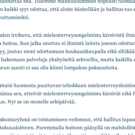
us kannattaa sitä. Tulemme mahdollisimman nopeasti tuomaan
kaikki syyt odottaa, että aloite käsitellään ja hallitus tuo 
euttamiseksi.
en irvikuva, että mielenterveysongelmista kärsivistä ihmi
 hoitoa. Kun jalka murtuu ei ihmistä laiteta jonoon odott
yy, joutuu moni odottamaan kuukausikaupalla eikä siltikää
hakemaan palveluja yksityiseltä sektorilta, mutta kaikilla 
vun saanti ei saa olla kiinni lompakon paksuudesta.
ntaisi Suomesta puuttuvan tehokkaan mielenterveyshoidon
staa sen, etteivät mielenterveysongelmista kärsivät eikä 
ua. Nyt se on monelle arkipäivää.
untaryhmä on toistamiseen vedonnut, että hallitus lupau
iatakuualoitteen. Paremmalla hoitoon pääsyllä on mahdollis