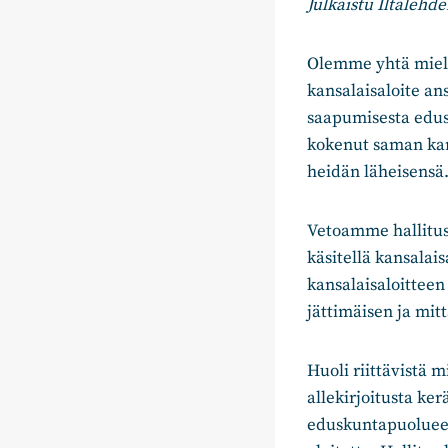
Julkaistu Iltalehd
Olemme yhtä mieltä
kansalaisaloite an
saapumisesta edusk
kokenut saman kar
heidän läheisensä
Vetoamme hallitus
käsitellä kansalai
kansalaisaloittee
jättimäisen ja mit
Huoli riittävistä m
allekirjoitusta ke
eduskuntapuolueet 