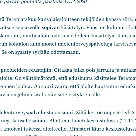
en päivän poiminta palstalla 17.11.2020
 Terapiatakuu kansalaisaloitteen tekijöiden kanssa siitä, 
saitsee sen arvolle sopivan käsittelyn. Vuosi on kulunut aloi
untaan, mutta aloite odottaa edelleen käsittelyä. Kansalai
un kohtalon kuin monet mielenterveyspalveluja tarvitsevat
. Se on sysätty syrjään odottamaan.
puolueiden edustajiin. Ottakaa jalka pois jarrulta ja anta
saloite. On välttämätöntä, että eduskunta käsittelee Terapi
n ennen joulua. On suuri vaara, että aloite hautautuu edus
tavia ongelmia sisältävän sote-esityksen alle.
ielenterveyspalveluista on suuri. Siitä kertoo nopeasti yli 5
rännyt kansalaisaloite. Aloitteen lähetekeskustelussa (21.11.
antoivat tukensa aloitteelle. Ministeri Kiuru keskusteluss