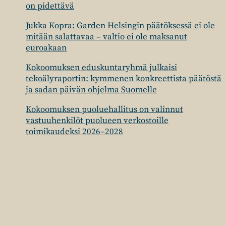
on pidettävä
Jukka Kopra: Garden Helsingin päätöksessä ei ole
mitään salattavaa – valtio ei ole maksanut
euroakaan
Kokoomuksen eduskuntaryhmä julkaisi
tekoälyraportin: kymmenen konkreettista päätöstä
ja sadan päivän ohjelma Suomelle
Kokoomuksen puoluehallitus on valinnut
vastuuhenkilöt puolueen verkostoille
toimikaudeksi 2026–2028