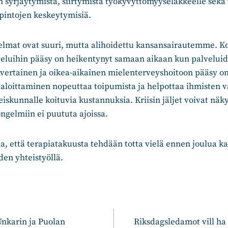
n syrjäytymistä, siirtymistä työkyvyttömyyseläkkeelle sekä
opintojen keskeytymisiä.
lmat ovat suuri, mutta alihoidettu kansansairautemme. 
eluihin pääsy on heikentynyt samaan aikaan kun palveluid
vertainen ja oikea-aikainen mielenterveyshoitoon pääsy on
aloittaminen nopeuttaa toipumista ja helpottaa ihmisten v
iskunnalle koituvia kustannuksia. Kriisin jäljet voivat nä
ongelmiin ei puututa ajoissa.
, että terapiatakuusta tehdään totta vielä ennen joulua ka
en yhteistyöllä.
n
nkarin ja Puolan
Riksdagsledamot vill ha