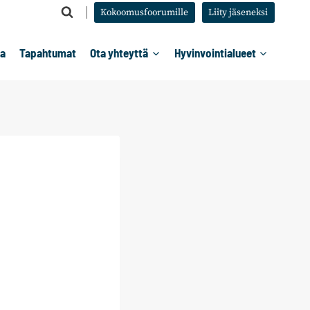
Kokoomusfoorumille
Liity jäseneksi
ta
Tapahtumat
Ota yhteyttä
Hyvinvointialueet