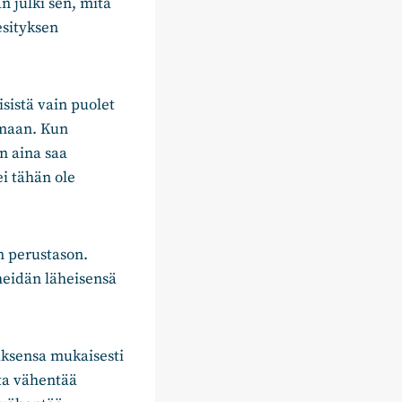
 julki sen, mitä
esityksen
sistä vain puolet
amaan. Kun
n aina saa
ei tähän ole
 perustason.
heidän läheisensä
ksensa mukaisesti
ta vähentää