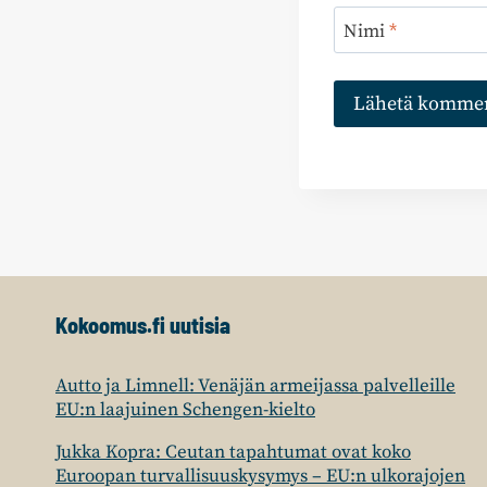
Nimi
*
Kokoomus.fi uutisia
Autto ja Limnell: Venäjän armeijassa palvelleille
EU:n laajuinen Schengen-kielto
Jukka Kopra: Ceutan tapahtumat ovat koko
Euroopan turvallisuuskysymys – EU:n ulkorajojen