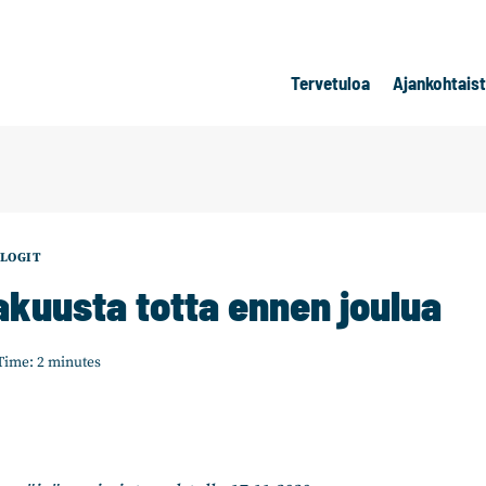
Tervetuloa
Ajankohtais
LOGIT
akuusta totta ennen joulua
Time:
2
minutes