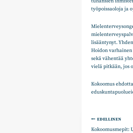
tuhansien ihmiste
työpoissaoloja ja 
Mielenterveysonge
mielenterveyspalv
lisääntynyt. Yhden
Hoidon varhainen 
sekä vähentää yhte
vielä pitkään, jos 
Kokoomus ehdottaa
eduskuntapuolueid
Artikkelie
EDELLINEN
Kokoomusmepit: U
selaus