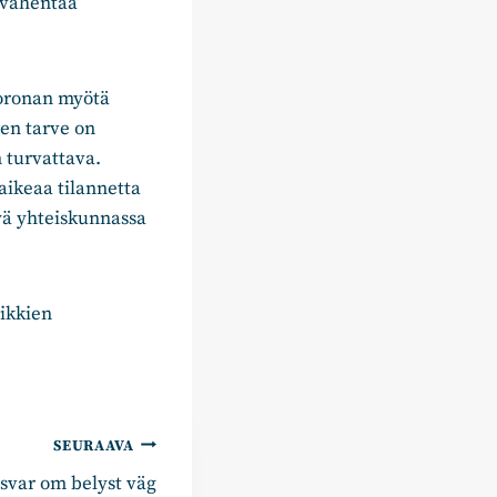
 vähentää
Koronan myötä
en tarve on
 turvattava.
aikeaa tilannetta
kyä yhteiskunnassa
ikkien
SEURAAVA
 svar om belyst väg