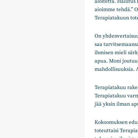
aloitetta. Hallit
aioimme tehdä.” On 
Terapiatakuun tot
On yhdenvertaisuud
saa tarvitsemaansa
ihmisen mieli särk
apua. Moni joutuu 
mahdollisuuksia. A
Terapiatakuu rake
Terapiatakuu varmi
jää yksin ilman ap
Kokoomuksen edusk
toteuttaisi Terap