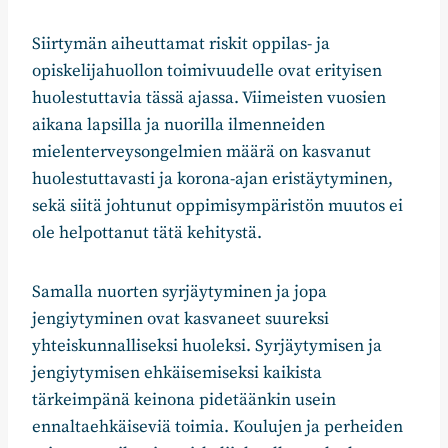
Siirtymän aiheuttamat riskit oppilas- ja
opiskelijahuollon toimivuudelle ovat erityisen
huolestuttavia tässä ajassa. Viimeisten vuosien
aikana lapsilla ja nuorilla ilmenneiden
mielenterveysongelmien määrä on kasvanut
huolestuttavasti ja korona-ajan eristäytyminen,
sekä siitä johtunut oppimisympäristön muutos ei
ole helpottanut tätä kehitystä.
Samalla nuorten syrjäytyminen ja jopa
jengiytyminen ovat kasvaneet suureksi
yhteiskunnalliseksi huoleksi. Syrjäytymisen ja
jengiytymisen ehkäisemiseksi kaikista
tärkeimpänä keinona pidetäänkin usein
ennaltaehkäiseviä toimia. Koulujen ja perheiden