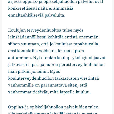
arjessa oppilas- ja opiskelijahuollon palvelut ovat
konkreettisesti näitä ensimmäisiä
ennaltaehkäiseviä palveluita.
Koulujen terveydenhuoltoa tulee myös
lainsäädännöllisesti kehittää entistä enemmän
siihen suuntaan, että jo kouluissa tapahtuvalla
ensi kontaktilla voidaan aloittaa lapsen
auttaminen. Nyt etenkin koulupsykologit ohjaavat
jatkuvasti lapsia ja nuoria perusterveydenhuollon
liian pitkiin jonoihin. Myös
kouluterveydenhuollon tarkastusten viestintää
vanhemmille on parannettava siten, että
vanhemmat tietävät, mitä lapselle kuuluu.
Oppilas- ja opiskelijahuollon palveluiden tulee
olla mahdollisimman lähellä lasten ja nuorten