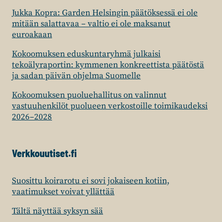
Jukka Kopra: Garden Helsingin päätöksessä ei ole
mitään salattavaa – valtio ei ole maksanut
euroakaan
Kokoomuksen eduskuntaryhmä julkaisi
tekoälyraportin: kymmenen konkreettista päätöstä
ja sadan päivän ohjelma Suomelle
Kokoomuksen puoluehallitus on valinnut
vastuuhenkilöt puolueen verkostoille toimikaudeksi
2026–2028
Verkkouutiset.fi
Suosittu koirarotu ei sovi jokaiseen kotiin,
vaatimukset voivat yllättää
Tältä näyttää syksyn sää