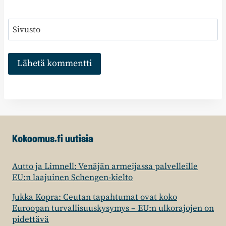
Sivusto
Kokoomus.fi uutisia
Autto ja Limnell: Venäjän armeijassa palvelleille
EU:n laajuinen Schengen-kielto
Jukka Kopra: Ceutan tapahtumat ovat koko
Euroopan turvallisuuskysymys – EU:n ulkorajojen on
pidettävä