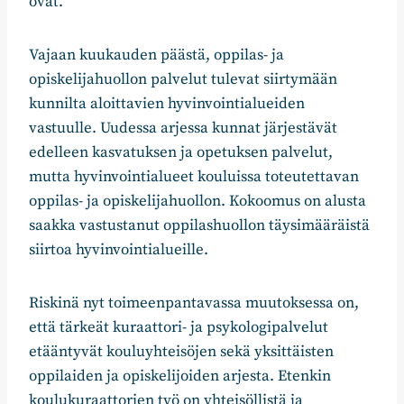
ovat.
Vajaan kuukauden päästä, oppilas- ja
opiskelijahuollon palvelut tulevat siirtymään
kunnilta aloittavien hyvinvointialueiden
vastuulle. Uudessa arjessa kunnat järjestävät
edelleen kasvatuksen ja opetuksen palvelut,
mutta hyvinvointialueet kouluissa toteutettavan
oppilas- ja opiskelijahuollon. Kokoomus on alusta
saakka vastustanut oppilashuollon täysimääräistä
siirtoa hyvinvointialueille.
Riskinä nyt toimeenpantavassa muutoksessa on,
että tärkeät kuraattori- ja psykologipalvelut
etääntyvät kouluyhteisöjen sekä yksittäisten
oppilaiden ja opiskelijoiden arjesta. Etenkin
koulukuraattorien työ on yhteisöllistä ja