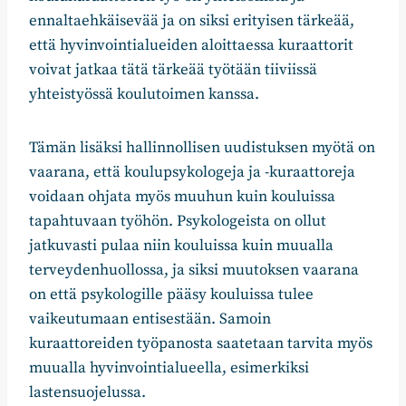
ennaltaehkäisevää ja on siksi erityisen tärkeää,
että hyvinvointialueiden aloittaessa kuraattorit
voivat jatkaa tätä tärkeää työtään tiiviissä
yhteistyössä koulutoimen kanssa.
Tämän lisäksi hallinnollisen uudistuksen myötä on
vaarana, että koulupsykologeja ja -kuraattoreja
voidaan ohjata myös muuhun kuin kouluissa
tapahtuvaan työhön. Psykologeista on ollut
jatkuvasti pulaa niin kouluissa kuin muualla
terveydenhuollossa, ja siksi muutoksen vaarana
on että psykologille pääsy kouluissa tulee
vaikeutumaan entisestään. Samoin
kuraattoreiden työpanosta saatetaan tarvita myös
muualla hyvinvointialueella, esimerkiksi
lastensuojelussa.