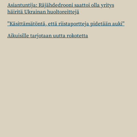
Asiantuntija: Räjähdedrooni saattoi olla yritys
häiritä Ukrainan huoltoreittejä
”Käsittämätöntä, että riistaportteja pidetään auki”
Aikuisille tarjotaan uutta rokotetta