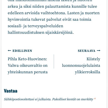
arkea ja siksi niiden palauttamista kunnille tulee
edelleen arvioida vaihtoehtona. Lasten ja nuorten
hyvinvointia tukevat palvelut eivät saa toimia
sosiaali- ja terveyspalveluiden
hallintouudistuksen sijaiskärsijöinä.
Artikkelien
EDELLINEN
SEURAAVA
Pihla Keto-Huovinen:
Kiistely
selaus
Vahva oikeusvaltio on
luonnonsuojelulaista
yhteiskunnan perusta
ylikierroksilla
Vastaa
Sähköpostiosoitettasi ei julkaista.
Pakolliset kentät on merkitty
*