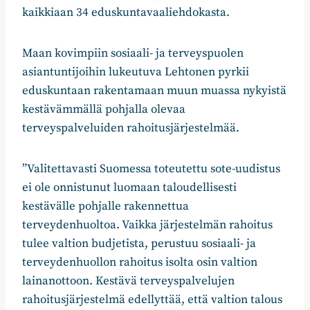
kaikkiaan 34 eduskuntavaaliehdokasta.
Maan kovimpiin sosiaali- ja terveyspuolen
asiantuntijoihin lukeutuva Lehtonen pyrkii
eduskuntaan rakentamaan muun muassa nykyistä
kestävämmällä pohjalla olevaa
terveyspalveluiden rahoitusjärjestelmää.
”Valitettavasti Suomessa toteutettu sote-uudistus
ei ole onnistunut luomaan taloudellisesti
kestävälle pohjalle rakennettua
terveydenhuoltoa. Vaikka järjestelmän rahoitus
tulee valtion budjetista, perustuu sosiaali- ja
terveydenhuollon rahoitus isolta osin valtion
lainanottoon. Kestävä terveyspalvelujen
rahoitusjärjestelmä edellyttää, että valtion talous