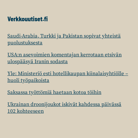
Verkkouutiset.fi
Saudi-Arabia, Turkki ja Pakistan sopivat yhteistä
puolustuksesta
USA:n asevoimien komentajan kerrotaan etsivän
ulospääsyä Iranin sodasta
Yle: Ministeriö esti hotellikaupan kiinalaisyhtiölle –
huoli työpaikoista
Saksassa työttömiä haetaan kotoa töihin
Ukrainan droonijoukot iskivät kahdessa päivässä
102 kohteeseen