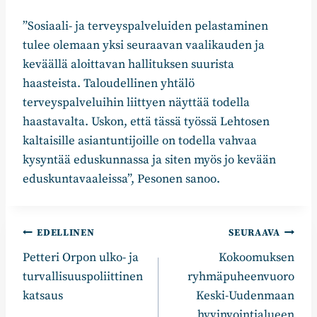
”Sosiaali- ja terveyspalveluiden pelastaminen
tulee olemaan yksi seuraavan vaalikauden ja
keväällä aloittavan hallituksen suurista
haasteista. Taloudellinen yhtälö
terveyspalveluihin liittyen näyttää todella
haastavalta. Uskon, että tässä työssä Lehtosen
kaltaisille asiantuntijoille on todella vahvaa
kysyntää eduskunnassa ja siten myös jo kevään
eduskuntavaaleissa”, Pesonen sanoo.
Artikkelien
EDELLINEN
SEURAAVA
Petteri Orpon ulko- ja
Kokoomuksen
selaus
turvallisuuspoliittinen
ryhmäpuheenvuoro
katsaus
Keski-Uudenmaan
hyvinvointialueen