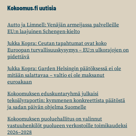
Kokoomus.fi uutisia
Autto ja Limnell: Venäjän armeijassa palvelleille
EU:n laajuinen Schengen-kielto
Jukka Kopra: Ceutan tapahtumat ovat koko
Euroopan turvallisuuskysymys – EU:n ulkorajojen on
pidettävä
Jukka Kopra: Garden Helsingin päätöksessä ei ole
mitään salattavaa – valtio ei ole maksanut
euroakaan
Kokoomuksen eduskuntaryhmä julkaisi
tekoälyraportin: kymmenen konkreettista päätöstä
ja sadan päivän ohjelma Suomelle
Kokoomuksen puoluehallitus on valinnut
vastuuhenkilöt puolueen verkostoille toimikaudeksi
2026–2028