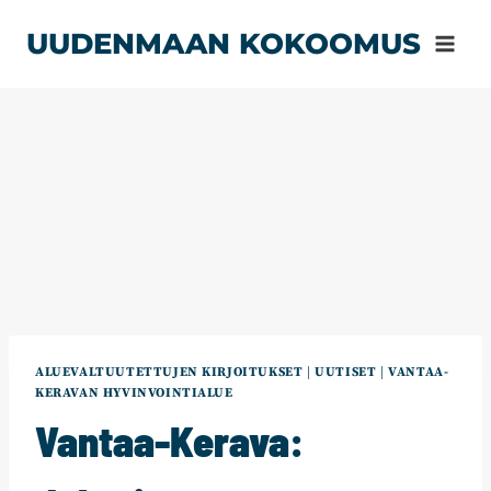
Siirry
UUDENMAAN KOKOOMUS
sisältöön
ALUEVALTUUTETTUJEN KIRJOITUKSET
|
UUTISET
|
VANTAA-
KERAVAN HYVINVOINTIALUE
Vantaa-Kerava: