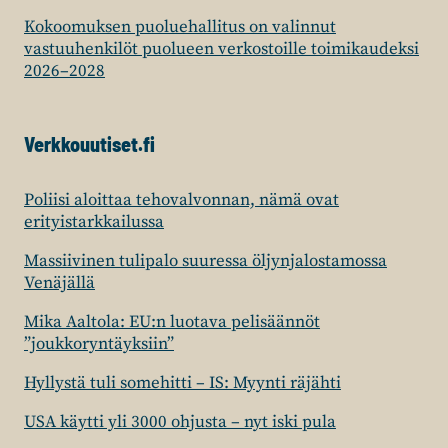
Kokoomuksen puoluehallitus on valinnut
vastuuhenkilöt puolueen verkostoille toimikaudeksi
2026–2028
Verkkouutiset.fi
Poliisi aloittaa tehovalvonnan, nämä ovat
erityistarkkailussa
Massiivinen tulipalo suuressa öljynjalostamossa
Venäjällä
Mika Aaltola: EU:n luotava pelisäännöt
”joukkoryntäyksiin”
Hyllystä tuli somehitti – IS: Myynti räjähti
USA käytti yli 3000 ohjusta – nyt iski pula