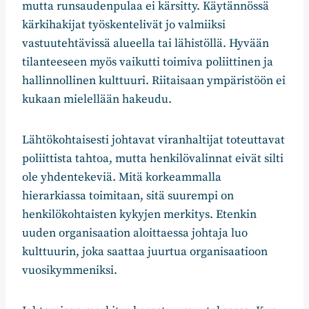
mutta runsaudenpulaa ei kärsitty. Käytännössä
kärkihakijat työskentelivät jo valmiiksi
vastuutehtävissä alueella tai lähistöllä. Hyvään
tilanteeseen myös vaikutti toimiva poliittinen ja
hallinnollinen kulttuuri. Riitaisaan ympäristöön ei
kukaan mielellään hakeudu.
Lähtökohtaisesti johtavat viranhaltijat toteuttavat
poliittista tahtoa, mutta henkilövalinnat eivät silti
ole yhdentekeviä. Mitä korkeammalla
hierarkiassa toimitaan, sitä suurempi on
henkilökohtaisten kykyjen merkitys. Etenkin
uuden organisaation aloittaessa johtaja luo
kulttuurin, joka saattaa juurtua organisaatioon
vuosikymmeniksi.