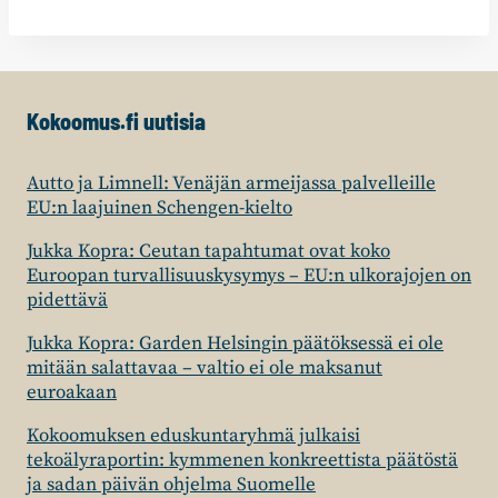
Kokoomus.fi uutisia
Autto ja Limnell: Venäjän armeijassa palvelleille
EU:n laajuinen Schengen-kielto
Jukka Kopra: Ceutan tapahtumat ovat koko
Euroopan turvallisuuskysymys – EU:n ulkorajojen on
pidettävä
Jukka Kopra: Garden Helsingin päätöksessä ei ole
mitään salattavaa – valtio ei ole maksanut
euroakaan
Kokoomuksen eduskuntaryhmä julkaisi
tekoälyraportin: kymmenen konkreettista päätöstä
ja sadan päivän ohjelma Suomelle