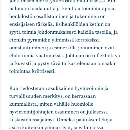
Johtamisen merkitys korostuu muutoksessa. Kun
halutaan luoda uutta ja kehittää toimintatapoja,
henkilöstön osallistaminen ja tukeminen on
ensisijaisen tärkeää. Esihenkilöiden ketjun on
syytä toimia johdonmukaisesti kaikilla tasoilla, ja
etenkin pyramidin ylimmissä kerroksissa
omistautuminen ja esimerkillä johtaminen ovat
ehdottomia vaatimuksia. Johtajan on reflektoitava
jatkuvasti ja pystyttävä tarkastelemaan omaakin
toimintaa kriittisesti.
Kun tiedostetaan asukkaiden hyvinvoinnin ja
turvallisuuden merkitys, on kerrassaan
kummallista, miten vähälle huomiolle
hyvinvointijohtajien osaaminen on julkisessa
keskustelussa jäänyt. Onneksi päätöksentekijät
asian kuitenkin ymmärsivät, ja valinnoissa