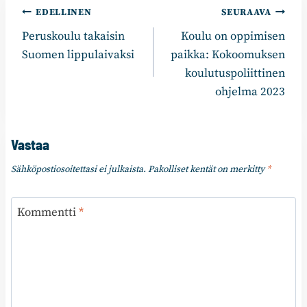
Artikkelien
EDELLINEN
SEURAAVA
Peruskoulu takaisin
Koulu on oppimisen
selaus
Suomen lippulaivaksi
paikka: Kokoomuksen
koulutuspoliittinen
ohjelma 2023
Vastaa
Sähköpostiosoitettasi ei julkaista.
Pakolliset kentät on merkitty
*
Kommentti
*