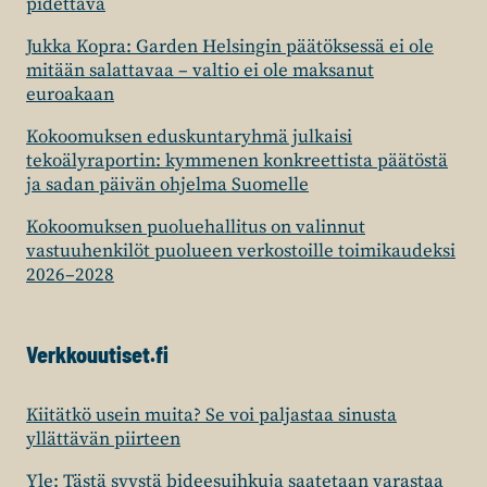
pidettävä
Jukka Kopra: Garden Helsingin päätöksessä ei ole
mitään salattavaa – valtio ei ole maksanut
euroakaan
Kokoomuksen eduskuntaryhmä julkaisi
tekoälyraportin: kymmenen konkreettista päätöstä
ja sadan päivän ohjelma Suomelle
Kokoomuksen puoluehallitus on valinnut
vastuuhenkilöt puolueen verkostoille toimikaudeksi
2026–2028
Verkkouutiset.fi
Kiitätkö usein muita? Se voi paljastaa sinusta
yllättävän piirteen
Yle: Tästä syystä bideesuihkuja saatetaan varastaa