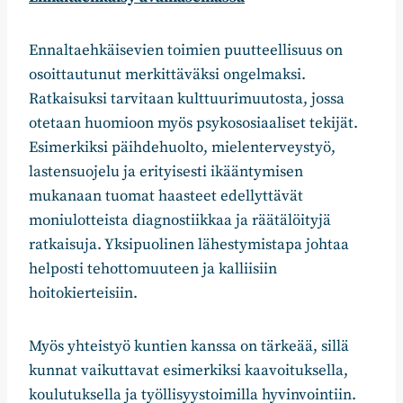
Ennaltaehkäisevien toimien puutteellisuus on
osoittautunut merkittäväksi ongelmaksi.
Ratkaisuksi tarvitaan kulttuurimuutosta, jossa
otetaan huomioon myös psykososiaaliset tekijät.
Esimerkiksi päihdehuolto, mielenterveystyö,
lastensuojelu ja erityisesti ikääntymisen
mukanaan tuomat haasteet edellyttävät
moniulotteista diagnostiikkaa ja räätälöityjä
ratkaisuja. Yksipuolinen lähestymistapa johtaa
helposti tehottomuuteen ja kalliisiin
hoitokierteisiin.
Myös yhteistyö kuntien kanssa on tärkeää, sillä
kunnat vaikuttavat esimerkiksi kaavoituksella,
koulutuksella ja työllisyystoimilla hyvinvointiin.