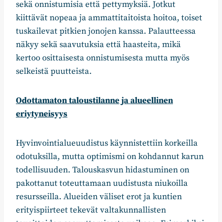
sekä onnistumisia että pettymyksiä. Jotkut
kiittävät nopeaa ja ammattitaitoista hoitoa, toiset
tuskailevat pitkien jonojen kanssa. Palautteessa
näkyy sekä saavutuksia että haasteita, mikä
kertoo osittaisesta onnistumisesta mutta myös
selkeistä puutteista.
Odottamaton taloustilanne ja alueellinen
eriytyneisyys
Hyvinvointialueuudistus käynnistettiin korkeilla
odotuksilla, mutta optimismi on kohdannut karun
todellisuuden. Talouskasvun hidastuminen on
pakottanut toteuttamaan uudistusta niukoilla
resursseilla. Alueiden väliset erot ja kuntien
erityispiirteet tekevät valtakunnallisten