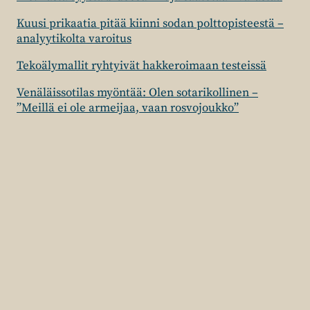
Kuusi prikaatia pitää kiinni sodan polttopisteestä –
analyytikolta varoitus
Tekoälymallit ryhtyivät hakkeroimaan testeissä
Venäläissotilas myöntää: Olen sotarikollinen –
”Meillä ei ole armeijaa, vaan rosvojoukko”