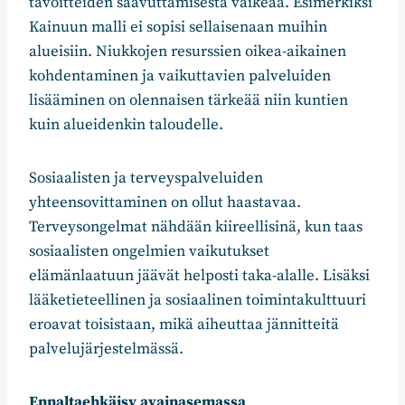
tavoitteiden saavuttamisesta vaikeaa. Esimerkiksi
Kainuun malli ei sopisi sellaisenaan muihin
alueisiin. Niukkojen resurssien oikea-aikainen
kohdentaminen ja vaikuttavien palveluiden
lisääminen on olennaisen tärkeää niin kuntien
kuin alueidenkin taloudelle.
Sosiaalisten ja terveyspalveluiden
yhteensovittaminen on ollut haastavaa.
Terveysongelmat nähdään kiireellisinä, kun taas
sosiaalisten ongelmien vaikutukset
elämänlaatuun jäävät helposti taka-alalle. Lisäksi
lääketieteellinen ja sosiaalinen toimintakulttuuri
eroavat toisistaan, mikä aiheuttaa jännitteitä
palvelujärjestelmässä.
Ennaltaehkäisy avainasemassa