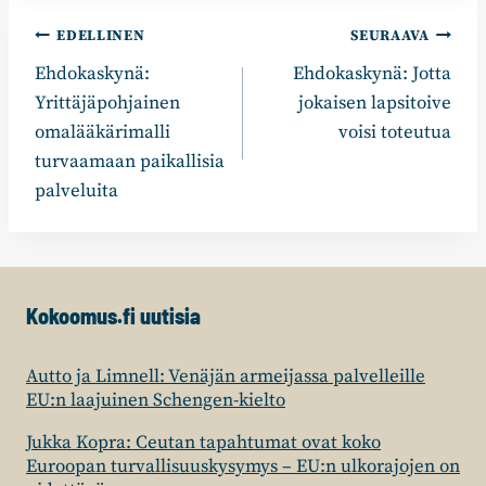
Artikkelien
EDELLINEN
SEURAAVA
Ehdokaskynä:
Ehdokaskynä: Jotta
selaus
Yrittäjäpohjainen
jokaisen lapsitoive
omalääkärimalli
voisi toteutua
turvaamaan paikallisia
palveluita
Kokoomus.fi uutisia
Autto ja Limnell: Venäjän armeijassa palvelleille
EU:n laajuinen Schengen-kielto
Jukka Kopra: Ceutan tapahtumat ovat koko
Euroopan turvallisuuskysymys – EU:n ulkorajojen on