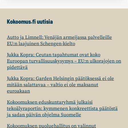
Kokoomus.fi uutisia
Autto ja Limnell: Venäjän armeijassa palvelleille
EU:n laajuinen Schengen-kielto
Jukka Kopra: Ceutan tapahtumat ovat koko
Euroopan turvallisuuskysymys – EU:n ulkorajojen on
pidettävä
Jukka Kopra: Garden Helsingin päätöksessä ei ole
mitään salattavaa – valtio ei ole maksanut
euroakaan
Kokoomuksen eduskuntaryhmä julkaisi
tekoälyraportin: kymmenen konkreettista päätöstä
ja sadan päivän ohjelma Suomelle
Kokoomuksen puoluehallitus on valinnut