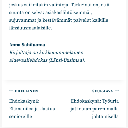
joskus vaikeitakin valintoja. Tärkeintä on, että
suunta on selvä: asiakaslähtöisemmät,
sujuvammat ja kestävämmät palvelut kaikille
länsiuusmaalaisille.
Anna Sahiluoma
Kirjoittaja on kirkkonummelainen
aluevaaliehdokas (Länsi-Uusimaa).
Artikkelien
EDELLINEN
SEURAAVA
Ehdokaskynä:
Ehdokaskynä: Työuria
selaus
Elämäniloa ja -laatua
jatketaan paremmalla
senioreille
johtamisella