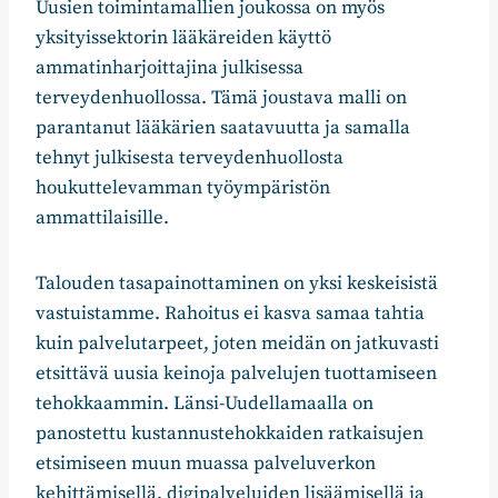
Uusien toimintamallien joukossa on myös
yksityissektorin lääkäreiden käyttö
ammatinharjoittajina julkisessa
terveydenhuollossa. Tämä joustava malli on
parantanut lääkärien saatavuutta ja samalla
tehnyt julkisesta terveydenhuollosta
houkuttelevamman työympäristön
ammattilaisille.
Talouden tasapainottaminen on yksi keskeisistä
vastuistamme. Rahoitus ei kasva samaa tahtia
kuin palvelutarpeet, joten meidän on jatkuvasti
etsittävä uusia keinoja palvelujen tuottamiseen
tehokkaammin. Länsi-Uudellamaalla on
panostettu kustannustehokkaiden ratkaisujen
etsimiseen muun muassa palveluverkon
kehittämisellä, digipalveluiden lisäämisellä ja