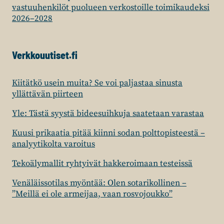
vastuuhenkilöt puolueen verkostoille toimikaudeksi
2026–2028
Verkkouutiset.fi
Kiitätkö usein muita? Se voi paljastaa sinusta
yllättävän piirteen
Yle: Tästä syystä bideesuihkuja saatetaan varastaa
Kuusi prikaatia pitää kiinni sodan polttopisteestä –
analyytikolta varoitus
Tekoälymallit ryhtyivät hakkeroimaan testeissä
Venäläissotilas myöntää: Olen sotarikollinen –
”Meillä ei ole armeijaa, vaan rosvojoukko”