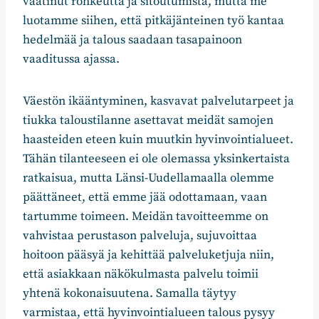
vaatinut rohkeutta ja sitoutumista, mutta me
luotamme siihen, että pitkäjänteinen työ kantaa
hedelmää ja talous saadaan tasapainoon
vaaditussa ajassa.
Väestön ikääntyminen, kasvavat palvelutarpeet ja
tiukka taloustilanne asettavat meidät samojen
haasteiden eteen kuin muutkin hyvinvointialueet.
Tähän tilanteeseen ei ole olemassa yksinkertaista
ratkaisua, mutta Länsi-Uudellamaalla olemme
päättäneet, että emme jää odottamaan, vaan
tartumme toimeen. Meidän tavoitteemme on
vahvistaa perustason palveluja, sujuvoittaa
hoitoon pääsyä ja kehittää palveluketjuja niin,
että asiakkaan näkökulmasta palvelu toimii
yhtenä kokonaisuutena. Samalla täytyy
varmistaa, että hyvinvointialueen talous pysyy