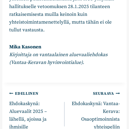
hallitukselle vetoomuksen 28.1.2025 tilanteen
ratkaisemisesta muilla keinoin kuin
yhteistoimintamenettelyllä, mutta tähän ei ole
tullut vastausta.
Mika Kasonen
Kirjoittaja on vantaalainen aluevaaliehdokas
(Vantaa-Keravan hyvinvointialue).
Artikkelien
EDELLINEN
SEURAAVA
Ehdokaskynä:
Ehdokaskynä: Vantaa-
selaus
Aluevaalit 2025 –
Kerava:
lähellä, ajoissa ja
Osaoptimoinnista
ihmisille
yhteispeliin