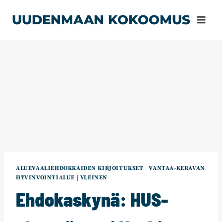
Siirry
UUDENMAAN KOKOOMUS
sisältöön
ALUEVAALIEHDOKKAIDEN KIRJOITUKSET
|
VANTAA-KERAVAN
HYVINVOINTIALUE
|
YLEINEN
Ehdokaskynä: HUS-