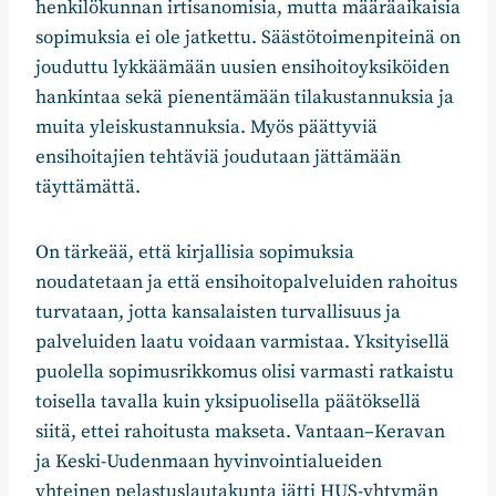
henkilökunnan irtisanomisia, mutta määräaikaisia
sopimuksia ei ole jatkettu. Säästötoimenpiteinä on
jouduttu lykkäämään uusien ensihoitoyksiköiden
hankintaa sekä pienentämään tilakustannuksia ja
muita yleiskustannuksia. Myös päättyviä
ensihoitajien tehtäviä joudutaan jättämään
täyttämättä.
On tärkeää, että kirjallisia sopimuksia
noudatetaan ja että ensihoitopalveluiden rahoitus
turvataan, jotta kansalaisten turvallisuus ja
palveluiden laatu voidaan varmistaa. Yksityisellä
puolella sopimusrikkomus olisi varmasti ratkaistu
toisella tavalla kuin yksipuolisella päätöksellä
siitä, ettei rahoitusta makseta. Vantaan–Keravan
ja Keski-Uudenmaan hyvinvointialueiden
yhteinen pelastuslautakunta jätti HUS-yhtymän