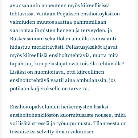
avunsaannin nopeuteen myös kiireellisissä
tehtävissä. Vantaan Peijaksen ensihoitoyksikön
valmiuden muutos saattaa pahimmillaan
vaarantaa ihmisten hengen ja terveyden, ja
Ruskeasannan sekä Ilolan alueilla avunsaanti
hidastuu merkittävästi. Pelastusyksiköt ajavat
myös kiireellisiä ensihoitotehtäviä, mutta mitä
tapahtuu, kun pelastajat ovat toisella tehtävällä?
Lisäksi on huomioitava, että kiireellinen
ensihoitotehtävä vaatii aina ambulanssin, jos
potilaan kuljetukselle on tarvetta.
Ensihoitopalveluiden heikennysten lisäksi
ensihoitohenkilöstön kuormitusaste nousee, mikä
voi lisätä stressiä ja työuupumusta. Tilanteesta on
toistaiseksi selvitty ilman vakituisen