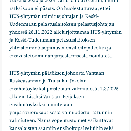
vuosina 2023 ja 2024. Asiasta neuvoteltiin, mutta
ratkaisuun ei päästy. On huolestuttavaa, ettei
HUS-yhtymän toimitusjohtajan ja Keski-
Uudenmaan pelastuslaitoksen pelastusjohtajan
yhdessä 28.11.2022 allekirjoittamaa HUS-yhtymän
ja Keski-Uudenmaan pelastuslaitoksen
yhteistoimintasopimusta ensihoitopalvelun ja
ensivastetoiminnan järjestämisestä noudateta.
HUS-yhtymän päätöksen johdosta Vantaan
Ruskeasannan ja Tuusulan Jokelan
ensihoitoyksiköt poistetaan valmiudesta 1.3.2025
alkaen. Lisäksi Vantaan Peijaksen
ensihoitoyksikkö muutetaan
ympärivuorokautisesta valmiudesta 12 tunnin
valmiuteen. Nämä sopeutustoimet vaikuttavat
kansalaisten saamiin ensihoitopalveluihin sekä