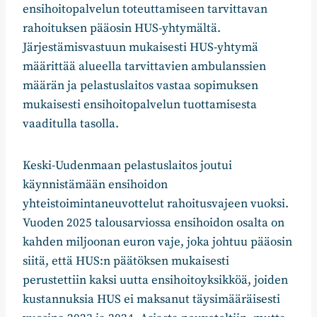
ensihoitopalvelun toteuttamiseen tarvittavan
rahoituksen pääosin HUS-yhtymältä.
Järjestämisvastuun mukaisesti HUS-yhtymä
määrittää alueella tarvittavien ambulanssien
määrän ja pelastuslaitos vastaa sopimuksen
mukaisesti ensihoitopalvelun tuottamisesta
vaaditulla tasolla.
Keski-Uudenmaan pelastuslaitos joutui
käynnistämään ensihoidon
yhteistoimintaneuvottelut rahoitusvajeen vuoksi.
Vuoden 2025 talousarviossa ensihoidon osalta on
kahden miljoonan euron vaje, joka johtuu pääosin
siitä, että HUS:n päätöksen mukaisesti
perustettiin kaksi uutta ensihoitoyksikköä, joiden
kustannuksia HUS ei maksanut täysimääräisesti