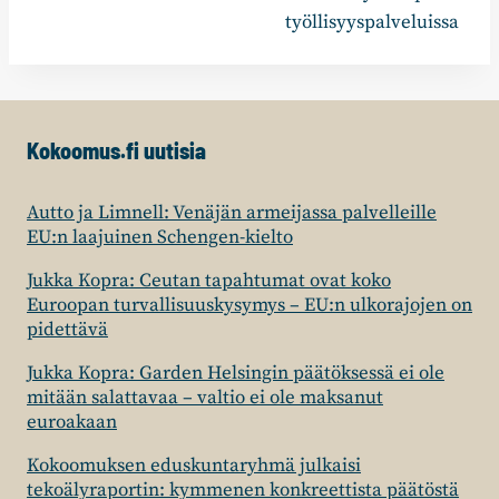
työllisyyspalveluissa
Kokoomus.fi uutisia
Autto ja Limnell: Venäjän armeijassa palvelleille
EU:n laajuinen Schengen-kielto
Jukka Kopra: Ceutan tapahtumat ovat koko
Euroopan turvallisuuskysymys – EU:n ulkorajojen on
pidettävä
Jukka Kopra: Garden Helsingin päätöksessä ei ole
mitään salattavaa – valtio ei ole maksanut
euroakaan
Kokoomuksen eduskuntaryhmä julkaisi
tekoälyraportin: kymmenen konkreettista päätöstä