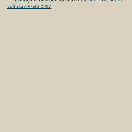
EU lisännyt venäläisen kaasun tuontia – tuontikielto
voimaan vasta 2027