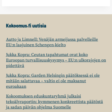
Kokoomus.fi uutisia
Autto ja Limnell: Venäjän armeijassa palvelleille
EU:n laajuinen Schengen-kielto
Jukka Kopra: Ceutan tapahtumat ovat koko
Euroopan turvallisuuskysymys – EU:n ulkorajojen on
pidettävä
Jukka Kopra: Garden Helsingin päätöksessä ei ole
mitään salattavaa – valtio ei ole maksanut
euroakaan
Kokoomuksen eduskuntaryhmä julkaisi
tekoälyraportin: kymmenen konkreettista päätöstä
ja sadan päivän ohjelma Suomelle