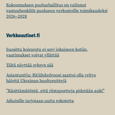
Kokoomuksen puoluehallitus on valinnut
vastuuhenkilöt puolueen verkostoille toimikaudeksi
2026–2028
Verkkouutiset.fi
Suosittu koirarotu ei sovi jokaiseen kotiin,
vaatimukset voivat yllättää
Tältä näyttää syksyn sää
Asiantuntija: Räjähdedrooni saattoi olla yritys
häiritä Ukrainan huoltoreittejä
”Käsittämätöntä, että riistaportteja pidetään auki”
Aikuisille tarjotaan uutta rokotetta