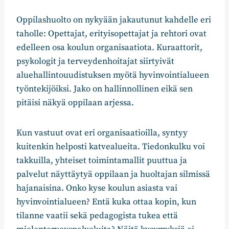
Oppilashuolto on nykyään jakautunut kahdelle eri
taholle: Opettajat, erityisopettajat ja rehtori ovat
edelleen osa koulun organisaatiota. Kuraattorit,
psykologit ja terveydenhoitajat siirtyivät
aluehallintouudistuksen myötä hyvinvointialueen
työntekijöiksi. Jako on hallinnollinen eikä sen
pitäisi näkyä oppilaan arjessa.
Kun vastuut ovat eri organisaatioilla, syntyy
kuitenkin helposti katvealueita. Tiedonkulku voi
takkuilla, yhteiset toimintamallit puuttua ja
palvelut näyttäytyä oppilaan ja huoltajan silmissä
hajanaisina. Onko kyse koulun asiasta vai
hyvinvointialueen? Entä kuka ottaa kopin, kun
tilanne vaatii sekä pedagogista tukea että