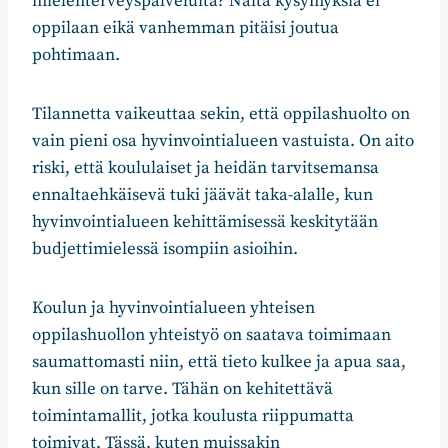
mielenterveyspalveluita? Näitä kysymyksiä ei
oppilaan eikä vanhemman pitäisi joutua
pohtimaan.
Tilannetta vaikeuttaa sekin, että oppilashuolto on
vain pieni osa hyvinvointialueen vastuista. On aito
riski, että koululaiset ja heidän tarvitsemansa
ennaltaehkäisevä tuki jäävät taka-alalle, kun
hyvinvointialueen kehittämisessä keskitytään
budjettimielessä isompiin asioihin.
Koulun ja hyvinvointialueen yhteisen
oppilashuollon yhteistyö on saatava toimimaan
saumattomasti niin, että tieto kulkee ja apua saa,
kun sille on tarve. Tähän on kehitettävä
toimintamallit, jotka koulusta riippumatta
toimivat. Tässä, kuten muissakin