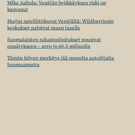
Mika Aaltola: Venäjän hyökkäyksen riski on
kasvanut
Hurjat satelliittikuvat Venäjältä: Wildberriesin
keskukset paloivat maan tasalle
Suomalaisten rahastosijoitukset nousivat
ennätykseen – arvo jo 60,5 miljardia
Tämän kilven merkitys jää monelta autoilijalta
huomaamatta