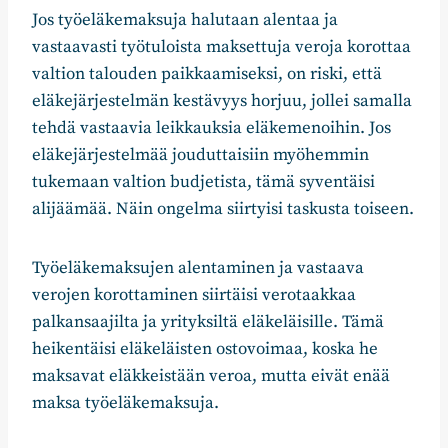
Jos työeläkemaksuja halutaan alentaa ja
vastaavasti työtuloista maksettuja veroja korottaa
valtion talouden paikkaamiseksi, on riski, että
eläkejärjestelmän kestävyys horjuu, jollei samalla
tehdä vastaavia leikkauksia eläkemenoihin. Jos
eläkejärjestelmää jouduttaisiin myöhemmin
tukemaan valtion budjetista, tämä syventäisi
alijäämää. Näin ongelma siirtyisi taskusta toiseen.
Työeläkemaksujen alentaminen ja vastaava
verojen korottaminen siirtäisi verotaakkaa
palkansaajilta ja yrityksiltä eläkeläisille. Tämä
heikentäisi eläkeläisten ostovoimaa, koska he
maksavat eläkkeistään veroa, mutta eivät enää
maksa työeläkemaksuja.