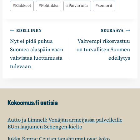
Avainsanat:
#
Eläkkeet
#
Politiikka
#
Päivärinta
#
seniorit
Artikkelien
EDELLINEN
SEURAAVA
Nyt ei pidä puhua
Vahvempi rikosvastuu
selaus
Suomea alaspäin vaan
on turvallisen Suomen
vahvistaa luottamusta
edellytys
tulevaan
Kokoomus.fi uutisia
Autto ja Limnell: Venäjän armeijassa palvelleille
EU:n laajuinen Schengen-kielto
Jukka Kopra: Ceutan tapahtumat ovat koko