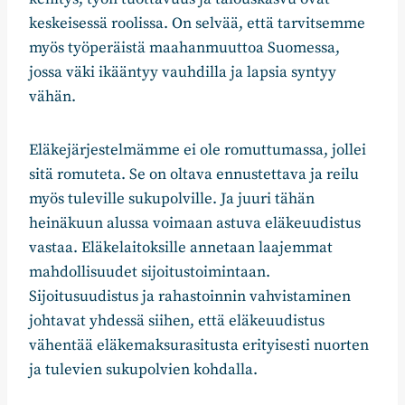
keskeisessä roolissa. On selvää, että tarvitsemme
myös työperäistä maahanmuuttoa Suomessa,
jossa väki ikääntyy vauhdilla ja lapsia syntyy
vähän.
Eläkejärjestelmämme ei ole romuttumassa, jollei
sitä romuteta. Se on oltava ennustettava ja reilu
myös tuleville sukupolville. Ja juuri tähän
heinäkuun alussa voimaan astuva eläkeuudistus
vastaa. Eläkelaitoksille annetaan laajemmat
mahdollisuudet sijoitustoimintaan.
Sijoitusuudistus ja rahastoinnin vahvistaminen
johtavat yhdessä siihen, että eläkeuudistus
vähentää eläkemaksurasitusta erityisesti nuorten
ja tulevien sukupolvien kohdalla.