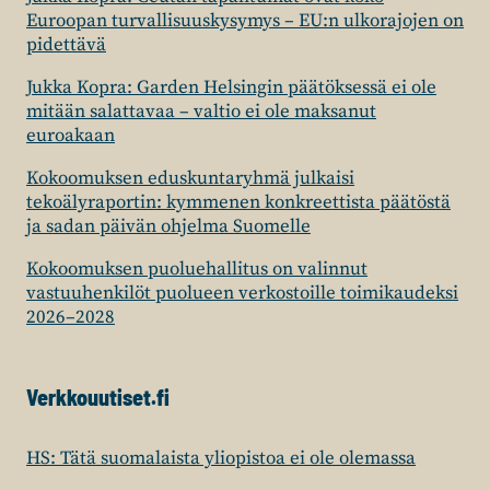
Euroopan turvallisuuskysymys – EU:n ulkorajojen on
pidettävä
Jukka Kopra: Garden Helsingin päätöksessä ei ole
mitään salattavaa – valtio ei ole maksanut
euroakaan
Kokoomuksen eduskuntaryhmä julkaisi
tekoälyraportin: kymmenen konkreettista päätöstä
ja sadan päivän ohjelma Suomelle
Kokoomuksen puoluehallitus on valinnut
vastuuhenkilöt puolueen verkostoille toimikaudeksi
2026–2028
Verkkouutiset.fi
HS: Tätä suomalaista yliopistoa ei ole olemassa