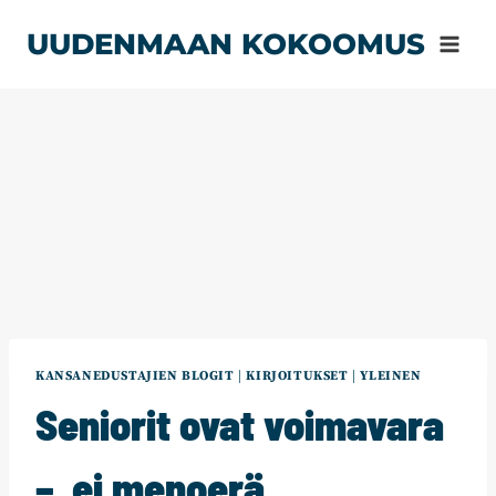
Siirry
UUDENMAAN KOKOOMUS
sisältöön
KANSANEDUSTAJIEN BLOGIT
|
KIRJOITUKSET
|
YLEINEN
Seniorit ovat voimavara
– ei menoerä