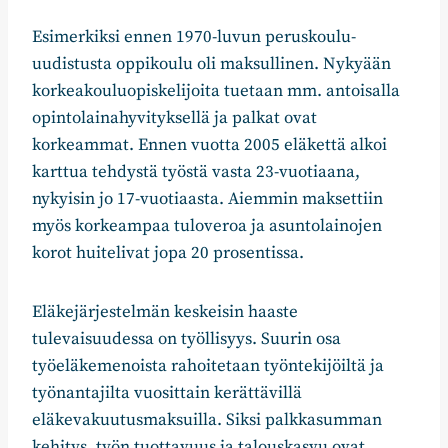
Esimerkiksi ennen 1970-luvun peruskoulu-
uudistusta oppikoulu oli maksullinen. Nykyään
korkeakouluopiskelijoita tuetaan mm. antoisalla
opintolainahyvityksellä ja palkat ovat
korkeammat. Ennen vuotta 2005 eläkettä alkoi
karttua tehdystä työstä vasta 23-vuotiaana,
nykyisin jo 17-vuotiaasta. Aiemmin maksettiin
myös korkeampaa tuloveroa ja asuntolainojen
korot huitelivat jopa 20 prosentissa.
Eläkejärjestelmän keskeisin haaste
tulevaisuudessa on työllisyys. Suurin osa
työeläkemenoista rahoitetaan työntekijöiltä ja
työnantajilta vuosittain kerättävillä
eläkevakuutusmaksuilla. Siksi palkkasumman
kehitys, työn tuottavuus ja talouskasvu ovat