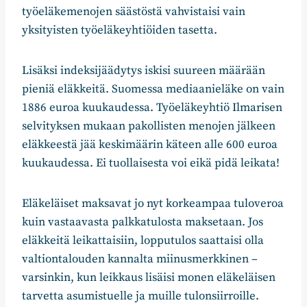
työeläkemenojen säästöstä vahvistaisi vain
yksityisten työeläkeyhtiöiden tasetta.
Lisäksi indeksijäädytys iskisi suureen määrään
pieniä eläkkeitä. Suomessa mediaanieläke on vain
1886 euroa kuukaudessa. Työeläkeyhtiö Ilmarisen
selvityksen mukaan pakollisten menojen jälkeen
eläkkeestä jää keskimäärin käteen alle 600 euroa
kuukaudessa. Ei tuollaisesta voi eikä pidä leikata!
Eläkeläiset maksavat jo nyt korkeampaa tuloveroa
kuin vastaavasta palkkatulosta maksetaan. Jos
eläkkeitä leikattaisiin, lopputulos saattaisi olla
valtiontalouden kannalta miinusmerkkinen –
varsinkin, kun leikkaus lisäisi monen eläkeläisen
tarvetta asumistuelle ja muille tulonsiirroille.