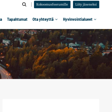
Kokoomusfoorumille
Liity jäseneksi
ta
Tapahtumat
Ota yhteyttä
Hyvinvointialueet