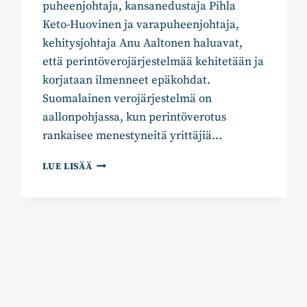
puheenjohtaja, kansanedustaja Pihla
Keto-Huovinen ja varapuheenjohtaja,
kehitysjohtaja Anu Aaltonen haluavat,
että perintöverojärjestelmää kehitetään ja
korjataan ilmenneet epäkohdat.
Suomalainen verojärjestelmä on
aallonpohjassa, kun perintöverotus
rankaisee menestyneitä yrittäjiä…
EI
LUE LISÄÄ
LEIKATA
SIIPIÄ
KASVULTA
–
MIKSI
VAISALAN
TARINAA
EI
SOVI