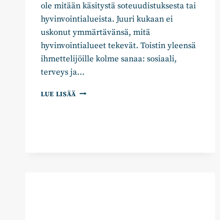
ole mitään käsitystä soteuudistuksesta tai
hyvinvointialueista. Juuri kukaan ei
uskonut ymmärtävänsä, mitä
hyvinvointialueet tekevät. Toistin yleensä
ihmettelijöille kolme sanaa: sosiaali,
terveys ja…
1257
LUE LISÄÄ
SIVUA
LIITTEITÄ