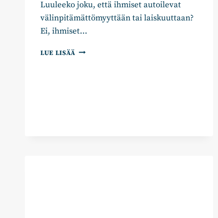
Luuleeko joku, että ihmiset autoilevat
välinpitämättömyyttään tai laiskuuttaan?
Ei, ihmiset…
AUTOT
LUE LISÄÄ
KUULUVAT
TEILLE