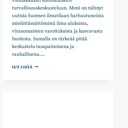
voimakkaasti suomalaiseen
turvallisuuskeskusteluun. Moni on nähnyt
uutisia Suomen ilmatilaan harhautuneista
miehittämättömistä ilma-aluksista,
viranomaisten varoituksista ja kasvavasta
huolesta. Samalla on tärkeää pitää
keskustelu tasapainoisena ja
rauhallisena….
DROONIT
LUE LISÄÄ
HERÄTTÄVÄT
HUOLTA
–
SIKSI
TARVITAAN
TIETOA
JA
RAUHALLISUUTTA