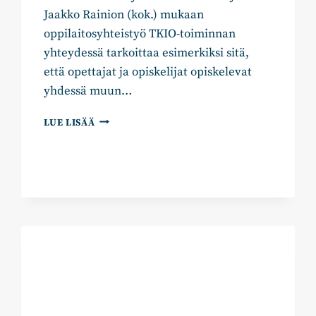
Jaakko Rainion (kok.) mukaan
oppilaitosyhteistyö TKIO-toiminnan
yhteydessä tarkoittaa esimerkiksi sitä,
että opettajat ja opiskelijat opiskelevat
yhdessä muun…
AVAINSANA
LUE LISÄÄ
ON
ROHKEUS