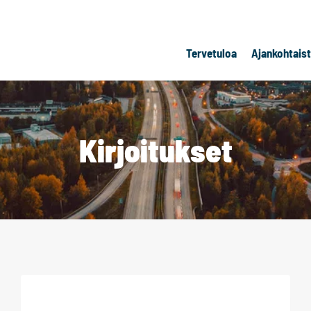
Tervetuloa
Ajankohtais
Kirjoitukset