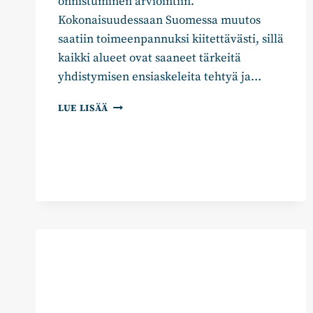
onnistuminen arviointiin.
Kokonaisuudessaan Suomessa muutos
saatiin toimeenpannuksi kiitettävästi, sillä
kaikki alueet ovat saaneet tärkeitä
yhdistymisen ensiaskeleita tehtyä ja…
EDELLÄKÄVIJÄN
LUE LISÄÄ
MAINEESSA