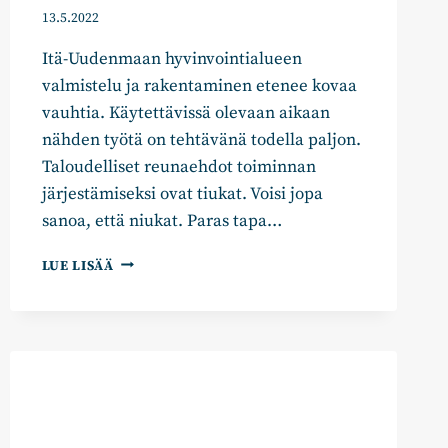
13.5.2022
Itä-Uudenmaan hyvinvointialueen
valmistelu ja rakentaminen etenee kovaa
vauhtia. Käytettävissä olevaan aikaan
nähden työtä on tehtävänä todella paljon.
Taloudelliset reunaehdot toiminnan
järjestämiseksi ovat tiukat. Voisi jopa
sanoa, että niukat. Paras tapa…
ALUEVALTUUTETUILTA:
LUE LISÄÄ
HUOMIO
PALVELUIDEN
OIKEA-
AIKAISEEN
KOHDENTAMISEEN