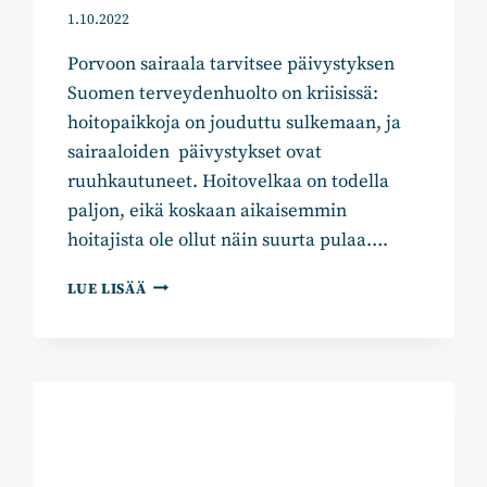
1.10.2022
Porvoon sairaala tarvitsee päivystyksen
Suomen terveydenhuolto on kriisissä:
hoitopaikkoja on jouduttu sulkemaan, ja
sairaaloiden päivystykset ovat
ruuhkautuneet. Hoitovelkaa on todella
paljon, eikä koskaan aikaisemmin
hoitajista ole ollut näin suurta pulaa….
ALUEVALTUUTETTU
LUE LISÄÄ
HOFFREN:
PORVOON
SAIRAALA
TARVITSEE
PÄIVYSTYKSEN