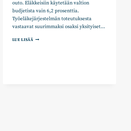
outo. Eläkkeisiin käytetään valtion
budjetista vain 6,2 prosenttia.
Työeläkejärjestelmän toteutuksesta
vastaavat suurimmaksi osaksi yksityiset…
ELÄKKEITÄ
LUE LISÄÄ
EI
TULE
LEIKATA!