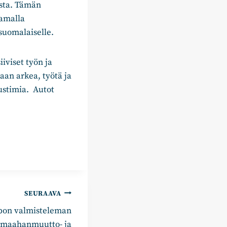
ista. Tämän
tamalla
suomalaiselle.
iviset työn ja
aan arkea, työtä ja
nustimia. Autot
SEURAAVA
rpon valmisteleman
n maahanmuutto- ja