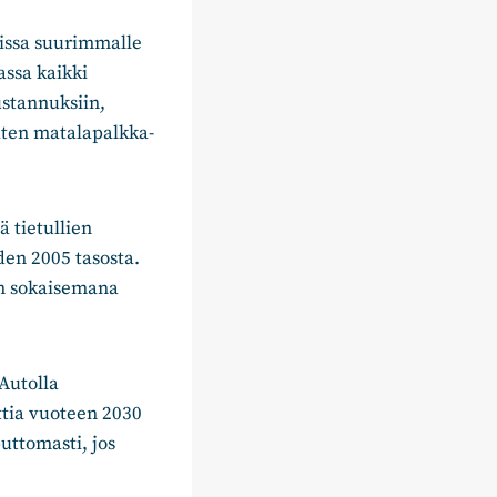
gissa suurimmalle
assa kaikki
ustannuksiin,
hiten matalapalkka-
 tietullien
den 2005 tasosta.
an sokaisemana
Autolla
ttia vuoteen 2030
uttomasti, jos