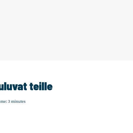
luvat teille
ime:
3
minutes