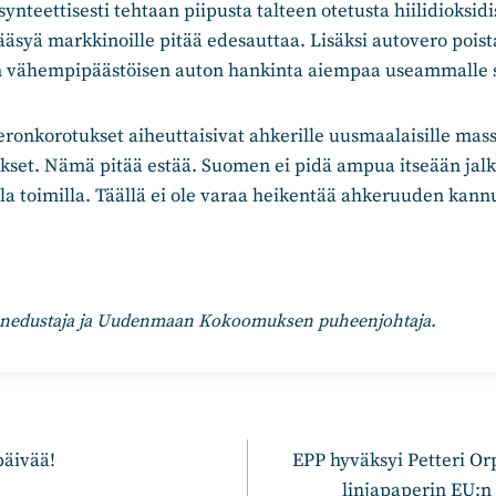
synteettisesti tehtaan piipusta talteen otetusta hiilidioksid
äsyä markkinoille pitää edesauttaa. Lisäksi autovero pois
in vähempipäästöisen auton hankinta aiempaa useammalle 
veronkorotukset aiheuttaisivat ahkerille uusmaalaisille massi
kset. Nämä pitää estää. Suomen ei pidä ampua itseään jalk
illa toimilla. Täällä ei ole varaa heikentää ahkeruuden kan
sanedustaja ja Uudenmaan Kokoomuksen puheenjohtaja.
n
päivää!
EPP hyväksyi Petteri O
linjapaperin EU: