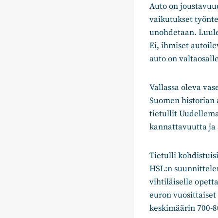
Auto on joustavuud
vaikutukset työnte
unohdetaan. Luulee
Ei, ihmiset autoil
auto on valtaosall
Vallassa oleva vas
Suomen historian a
tietullit Uudellema
kannattavuutta ja 
Tietulli kohdistui
HSL:n suunnittelem
vihtiläiselle opetta
euron vuosittaiset
keskimäärin 700-8