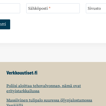
Sähköposti
*
Sivusto
Verkkouutiset.fi
Poliisi aloittaa tehovalvonnan, nämä ovat
erityistarkkailussa
Massiivinen tulipalo suuressa öljynjalostamossa
Venäjällä