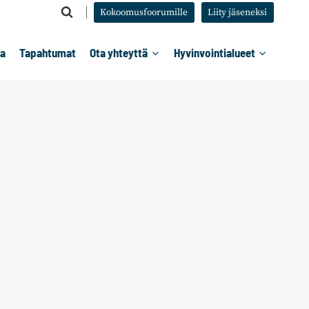
Kokoomusfoorumille
Liity jäseneksi
ta
Tapahtumat
Ota yhteyttä
Hyvinvointialueet