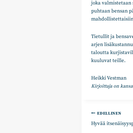
joka valmistetaan 
puhtaan bensan pä
mahdollistettaisi
Tietullit ja bensa
arjen lisäkustannu
taloutta kurjistav
kuuluvat teille.
Heikki Vestman
Kirjoittaja on kan
Artikkelie
EDELLINEN
Hyvää itsenäisyys
selaus