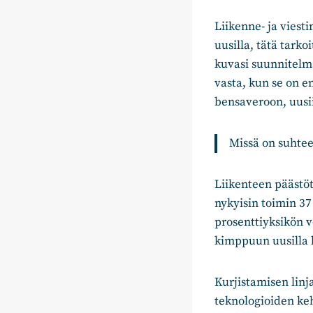
Liikenne- ja viest
uusilla, tätä tarko
kuvasi suunnitelma
vasta, kun se on en
bensaveroon, uusii
Missä on suhtee
Liikenteen päästö
nykyisin toimin 3
prosenttiyksikön v
kimppuun uusilla ka
Kurjistamisen linj
teknologioiden ke