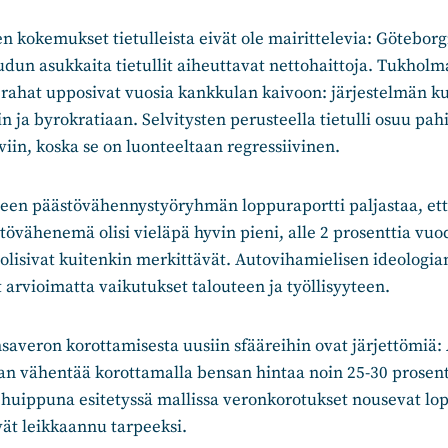
 kokemukset tietulleista eivät ole mairittelevia: Götebor
dun asukkaita tietullit aiheuttavat nettohaittoja. Tukholm
t rahat upposivat vuosia kankkulan kaivoon: järjestelmän k
in ja byrokratiaan. Selvitysten perusteella tietulli osuu pa
viin, koska se on luonteeltaan regressiivinen.
teen päästövähennystyöryhmän loppuraportti paljastaa, että
övähenemä olisi vieläpä hyvin pieni, alle 2 prosenttia vuo
olisivat kuitenkin merkittävät. Autovihamielisen ideologi
t arvioimatta vaikutukset talouteen ja työllisyyteen.
saveron korottamisesta uusiin sfääreihin ovat järjettömiä: 
aan vähentää korottamalla bensan hintaa noin 25-30 prosen
huippuna esitetyssä mallissa veronkorotukset nousevat lop
ät leikkaannu tarpeeksi.