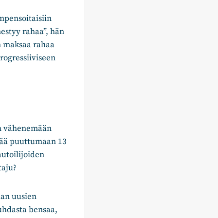
mpensoitaisiin
lmestyy rahaa”, hän
an maksaa rahaa
progressiiviseen
an vähenemään
 jää puuttumaan 13
utoilijoiden
taju?
aan uusien
uhdasta bensaa,