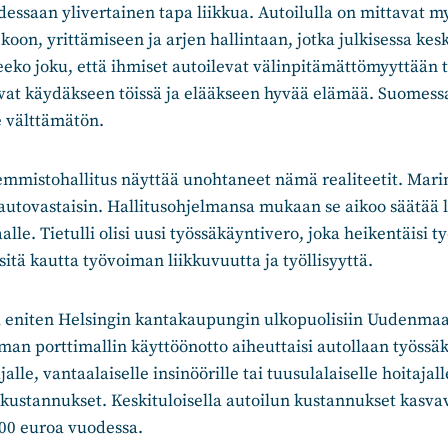
essaan ylivertainen tapa liikkua. Autoilulla on mittavat m
koon, yrittämiseen ja arjen hallintaan, jotka julkisessa kes
ko joku, että ihmiset autoilevat välinpitämättömyyttään t
evat käydäkseen töissä ja elääkseen hyvää elämää. Suomess
e välttämätön.
emmistohallitus näyttää unohtaneet nämä realiteetit. Marin
utovastaisin. Hallitusohjelmansa mukaan se aikoo säätää la
alle. Tietulli olisi uusi työssäkäyntivero, joka heikentäisi 
sitä kautta työvoiman liikkuvuutta ja työllisyyttä.
si eniten Helsingin kantakaupungin ulkopuolisiin Uudenmaa
an porttimallin käyttöönotto aiheuttaisi autollaan työssä
jalle, vantaalaiselle insinöörille tai tuusulalaiselle hoitajal
 kustannukset. Keskituloisella autoilun kustannukset kasva
00 euroa vuodessa.