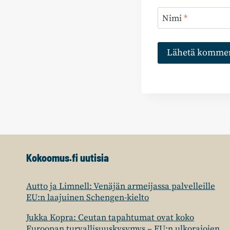
Nimi
*
Kokoomus.fi uutisia
Autto ja Limnell: Venäjän armeijassa palvelleille
EU:n laajuinen Schengen-kielto
Jukka Kopra: Ceutan tapahtumat ovat koko
Euroopan turvallisuuskysymys – EU:n ulkorajojen