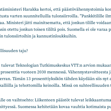
intäministeri Harakka kertoi, että päästövähennystoimia ko
itusta varten suunnitelluilla tulonsiirroilla. ”Pankkitilille i
a. Ministeri jätti mainitsematta, että jonkun tilille voida
sin otettu jonkun toisen tililtä pois. Suomella ei ole varaa 
n tulonsiirtoihin ja kannustinloukkuihin.
llisuuden taju?
t tulevat Teknologian Tutkimuskeskus VTT:n arvion muka
7 prosenttia vuoteen 2030 mennessä. Vähennystavoitteesta
erran. Tämän 13 prosenttiyksikön tähden käydään siis nyt a
lliilla ja tehottomilla keinoilla. Missä on suhteellisuuden 
alle on vaihtoehto: Liikenteen päästöt tulevat leikkaantum
hittyessä. Suomessa kehitetään kovaa vauhtia kotimaista p