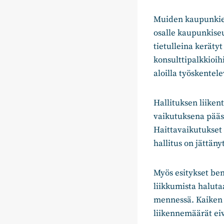
Muiden kaupunkien
osalle kaupunkiseu
tietulleina keräty
konsulttipalkkioih
aloilla työskentele
Hallituksen liiken
vaikutuksena pääst
Haittavaikutukset 
hallitus on jättäny
Myös esitykset ben
liikkumista halut
mennessä. Kaiken 
liikennemäärät eiv