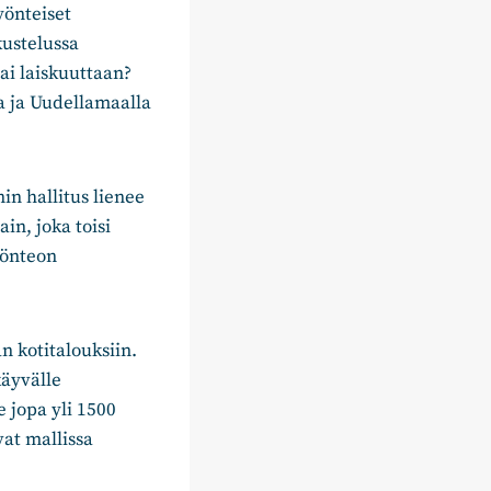
yönteiset
kustelussa
ai laiskuuttaan?
a ja Uudellamaalla
in hallitus lienee
in, joka toisi
työnteon
n kotitalouksiin.
käyvälle
le jopa yli 1500
vat mallissa