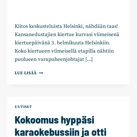
Kiitos keskusteluista Helsinki, nähdään taas!
Kansanedustajien kiertue kurvasi viimeisenä
kiertuepäivänä 3. helmikuuta Helsinkiin.
Koko kiertueen viimeisellä etapilla nähtiin
puolueen varapuheenjohtajat […]
KOKOOMUKSEN
LUE LISÄÄ
SUOMI-
KIERTUE
PÄÄTTYI
HELSINKIIN:
“TÄMÄ
UUTISET
OTETAAN
Kokoomus hyppäsi
UUSIKSI!”
karaokebussiin ja otti