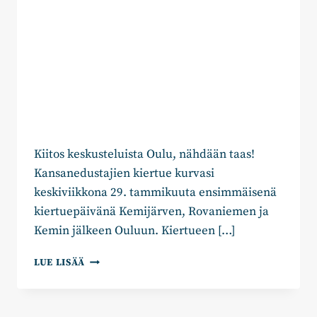
Kiitos keskusteluista Oulu, nähdään taas!
Kansanedustajien kiertue kurvasi
keskiviikkona 29. tammikuuta ensimmäisenä
kiertuepäivänä Kemijärven, Rovaniemen ja
Kemin jälkeen Ouluun. Kiertueen […]
KOKOOMUSRYHMÄN
LUE LISÄÄ
TERVEISET
OULUSSA:
“TURVALLISUUS