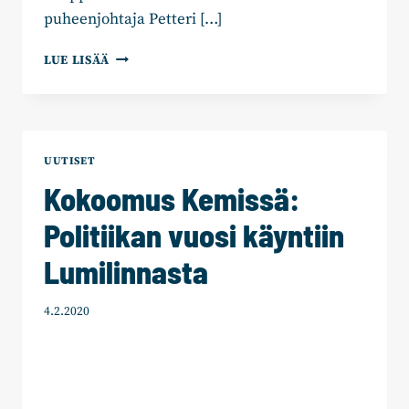
puheenjohtaja Petteri […]
KOKOOMUS
LUE LISÄÄ
HYPPÄSI
KARAOKEBUSSIIN
JA
OTTI
SUUNNAKSI
UUTISET
MIKKELIN
Kokoomus Kemissä:
–
“JÄI
Politiikan vuosi käyntiin
MUSIIKKIVAIHDE
PÄÄLLE”
Lumilinnasta
4.2.2020