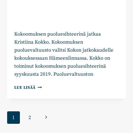
Kokoomuksen puoluesihteerinä jatkaa
Kristiina Kokko. Kokoomuksen
puoluevaltuusto valitsi Kokon jatkokaudelle
kokouksessaan Hämeenlinnassa. Kokko on
toiminut kokoomuksen puoluesihteerinä
syyskuusta 2019. Puoluevaltuuston
KRISTIINA
LUE LISÄÄ
KOKKO
JATKAA
PUOLUESIHTEERINÄ,
PUOLUEVALTUUSTON
Sivunavigointi
Seuraava
1
2
VARAPUHEENJOHTAJIKSI
EMILIA
sivu
KOIKKALAINEN