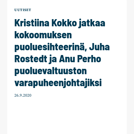
ON
JOKAISEN
UUTISET
OIKEUS”
Kristiina Kokko jatkaa
kokoomuksen
puoluesihteerinä, Juha
Rostedt ja Anu Perho
puoluevaltuuston
varapuheenjohtajiksi
26.9.2020