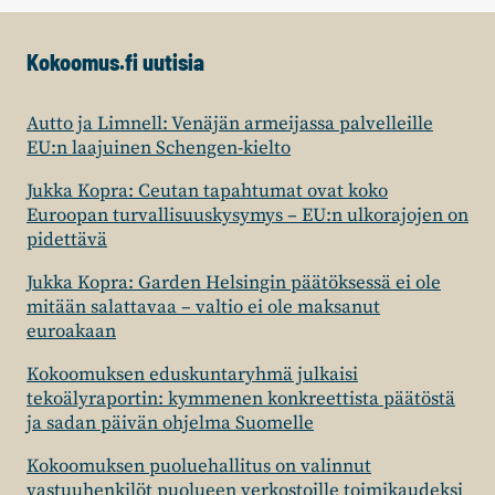
JA
JUHA
Kokoomus.fi uutisia
ROSTEDT
Autto ja Limnell: Venäjän armeijassa palvelleille
EU:n laajuinen Schengen-kielto
Jukka Kopra: Ceutan tapahtumat ovat koko
Euroopan turvallisuuskysymys – EU:n ulkorajojen on
pidettävä
Jukka Kopra: Garden Helsingin päätöksessä ei ole
mitään salattavaa – valtio ei ole maksanut
euroakaan
Kokoomuksen eduskuntaryhmä julkaisi
tekoälyraportin: kymmenen konkreettista päätöstä
ja sadan päivän ohjelma Suomelle
Kokoomuksen puoluehallitus on valinnut
vastuuhenkilöt puolueen verkostoille toimikaudeksi