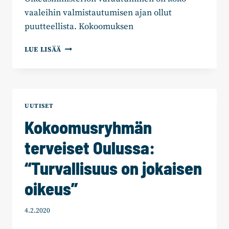
vaaleihin valmistautumisen ajan ollut
puutteellista. Kokoomuksen
KOKOOMUS:
LUE LISÄÄ
VAALIEN
SIIRTÄMINEN
ON
RASKAS
EPÄONNISTUMINEN
UUTISET
OIKEUSMINISTERIÖLTÄ
Kokoomusryhmän
JA
HALLITUKSELTA
terveiset Oulussa:
“Turvallisuus on jokaisen
oikeus”
4.2.2020