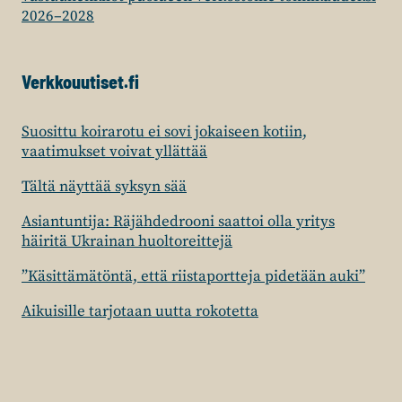
2026–2028
Verkkouutiset.fi
Suosittu koirarotu ei sovi jokaiseen kotiin,
vaatimukset voivat yllättää
Tältä näyttää syksyn sää
Asiantuntija: Räjähdedrooni saattoi olla yritys
häiritä Ukrainan huoltoreittejä
”Käsittämätöntä, että riistaportteja pidetään auki”
Aikuisille tarjotaan uutta rokotetta