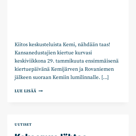
Kiitos keskusteluista Kemi, nähdään taas!
Kansanedustajien kiertue kurvasi
keskiviikkona 29. tammikuuta ensimmäisenä
kiertuepäivänä Kemijärven ja Rovaniemen
jälkeen suoraan Kemiin lumilinnalle. […]
KOKOOMUS
LUE LISÄÄ
KEMISSÄ:
POLITIIKAN
VUOSI
KÄYNTIIN
LUMILINNASTA
UUTISET