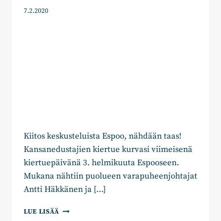
7.2.2020
Kiitos keskusteluista Espoo, nähdään taas!
Kansanedustajien kiertue kurvasi viimeisenä
kiertuepäivänä 3. helmikuuta Espooseen.
Mukana nähtiin puolueen varapuheenjohtajat
Antti Häkkänen ja […]
EDUSTAJAT
LUE LISÄÄ
ESPOOSSA: