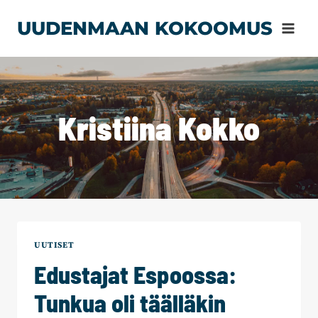
Siirry
UUDENMAAN KOKOOMUS
sisältöön
Kristiina Kokko
UUTISET
Edustajat Espoossa:
Tunkua oli täälläkin