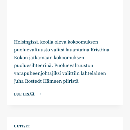
Helsingissä koolla oleva kokoomuksen
puoluevaltuusto valitsi lauantaina Kristiina
Kokon jatkamaan kokoomuksen
puoluesihteerinä. Puoluevaltuuston
varapuheenjohtajiksi valittiin lahtelainen
Juha Rostedt Hämeen piiristä
KRISTIINA
LUE LISÄÄ
KOKKO
JATKAA
KOKOOMUKSEN
PUOLUESIHTEERINÄ,
JUHA
UUTISET
ROSTEDT