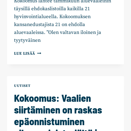
Kokoomus lähtee tammikuun aluevaaleihin
täysillä ehdokaslistoilla kaikilla 21
hyvinvointialueella. Kokoomuksen
kansanedustajista 21 on ehdolla
aluevaaleissa. ”Olen valtavan iloinen ja
tyytyväinen
KOKOOMUS
LUE LISÄÄ
LÄHTEE
ALUEVAALEIHIN
TÄYSILLÄ
EHDOKASLISTOILLA
UUTISET
Kokoomus: Vaalien
siirtäminen on raskas
epäonnistuminen