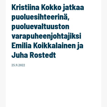
Kristiina Kokko jatkaa
JA
ANU
puoluesihteerinä,
PERHO
PUOLUEVALTUUSTON
puoluevaltuuston
VARAPUHEENJOHTAJIKSI
varapuheenjohtajiksi
Emilia Koikkalainen ja
Juha Rostedt
25.9.2022