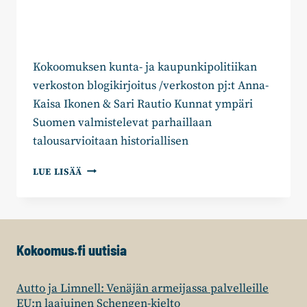
Kokoomuksen kunta- ja kaupunkipolitiikan
verkoston blogikirjoitus /verkoston pj:t Anna-
Kaisa Ikonen & Sari Rautio Kunnat ympäri
Suomen valmistelevat parhaillaan
talousarvioitaan historiallisen
KUNTIEN
LUE LISÄÄ
TALOUS
HYVINVOINNIN
TAKAAJANA
Kokoomus.fi uutisia
Autto ja Limnell: Venäjän armeijassa palvelleille
EU:n laajuinen Schengen-kielto