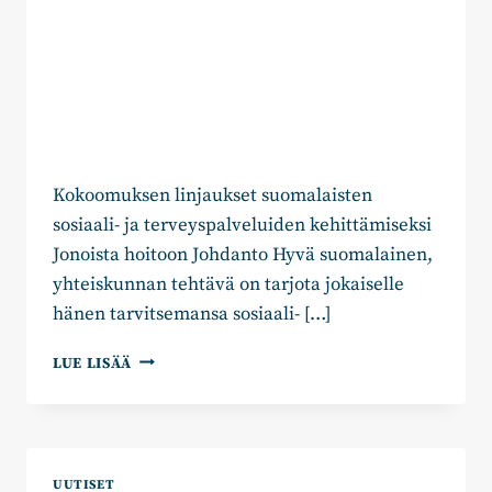
Kokoomuksen linjaukset suomalaisten
sosiaali- ja terveyspalveluiden kehittämiseksi
Jonoista hoitoon Johdanto Hyvä suomalainen,
yhteiskunnan tehtävä on tarjota jokaiselle
hänen tarvitsemansa sosiaali- […]
KOKOOMUKSEN
LUE LISÄÄ
NÄKEMYS
SOTE-
PALVELUIDEN
KEHITTÄMISEKSI
UUTISET