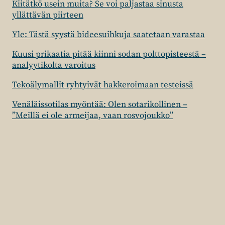
Kiitätkö usein muita? Se voi paljastaa sinusta
yllättävän piirteen
Yle: Tästä syystä bideesuihkuja saatetaan varastaa
Kuusi prikaatia pitää kiinni sodan polttopisteestä –
analyytikolta varoitus
Tekoälymallit ryhtyivät hakkeroimaan testeissä
Venäläissotilas myöntää: Olen sotarikollinen –
”Meillä ei ole armeijaa, vaan rosvojoukko”