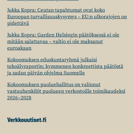
Jukka Kopra: Ceutan tapahtumat ovat koko
Euroopan turvallisuuskysymys – EU:n ulkorajojen on
pidettävä
Jukka Kopra: Garden Helsingin päätöksessä ei ole
mitään salattavaa – valtio ei ole maksanut
euroakaan
Kokoomuksen eduskuntaryhmä julkaisi
tekoälyraportin: kymmenen konkreettista päätöstä
ja sadan päivän ohjelma Suomelle
Kokoomuksen puoluehallitus on valinnut
vastuuhenkilöt puolueen verkostoille toimikaudeksi
2026–2028
Verkkouutiset.fi