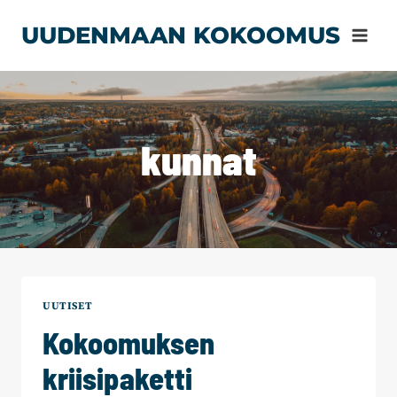
Siirry
UUDENMAAN KOKOOMUS
sisältöön
kunnat
UUTISET
Kokoomuksen
kriisipaketti