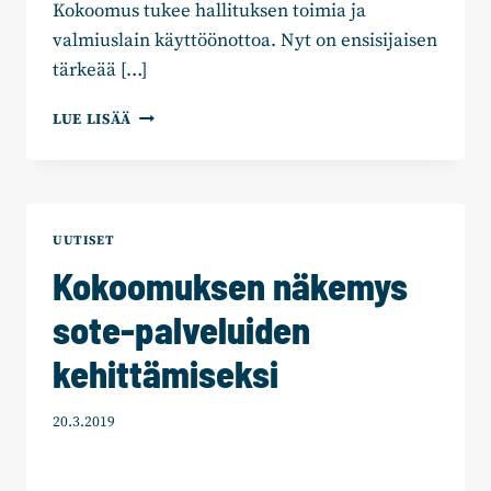
Kokoomus tukee hallituksen toimia ja
valmiuslain käyttöönottoa. Nyt on ensisijaisen
tärkeää […]
KOKOOMUKSEN
LUE LISÄÄ
KRIISIPAKETTI
TYÖPAIKKOJEN
JA
YRITYSTEN
PELASTAMISEKSI
UUTISET
Kokoomuksen näkemys
sote-palveluiden
kehittämiseksi
20.3.2019