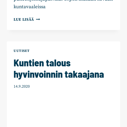
kuntavaaleissa
KOKOOMUKSEN
LUE LISÄÄ
ORPO:
MAAKUNTAUUDISTUS
ON
KUOLINISKU
KUNNILLE
UUTISET
Kuntien talous
hyvinvoinnin takaajana
14.9.2020