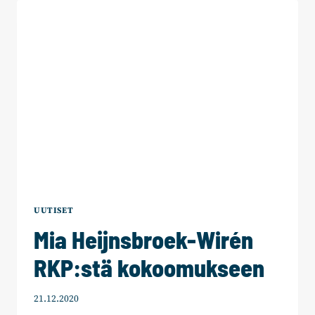
RASKAS
EPÄONNISTUMINEN
OIKEUSMINISTERIÖLTÄ
JA
HALLITUKSELTA
UUTISET
Mia Heijnsbroek-Wirén
RKP:stä kokoomukseen
21.12.2020