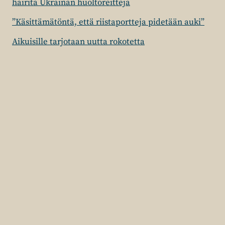
häiritä Ukrainan huoltoreittejä
”Käsittämätöntä, että riistaportteja pidetään auki”
Aikuisille tarjotaan uutta rokotetta