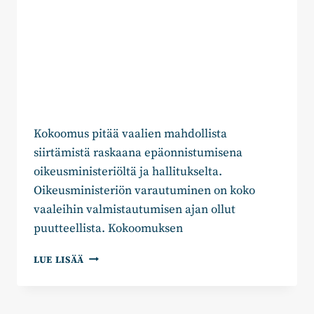
Kokoomus pitää vaalien mahdollista
siirtämistä raskaana epäonnistumisena
oikeusministeriöltä ja hallitukselta.
Oikeusministeriön varautuminen on koko
vaaleihin valmistautumisen ajan ollut
puutteellista. Kokoomuksen
KOKOOMUS:
LUE LISÄÄ
VAALIEN
SIIRTÄMINEN
ON