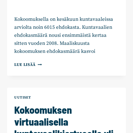
Kokoomuksella on kesäkuun kuntavaaleissa
arviolta noin 6015 ehdokasta. Kuntavaalien
ehdokasmäärä nousi ensimmäistä kertaa
sitten vuoden 2008. Maaliskuusta
kokoomuksen ehdokasmäärä kasvoi
KOKOOMUKSEN
LUE LISÄÄ
EHDOKASMÄÄRÄ
KUNTAVAALEISSA
NOUSI
ENSIMMÄISTÄ
KERTAA
UUTISET
SITTEN
Kokoomuksen
VUODEN
2008
virtuaalisella