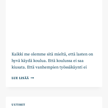
Kaikki me olemme sitä mieltä, että lasten on
hyvä käydä koulua. Että koulussa ei saa
kiusata. Että vanhempien työssäkäynti ei
PETTERI
LUE LISÄÄ
ORPO:
SYDÄN
ON
OIKEALLA
UUTISET