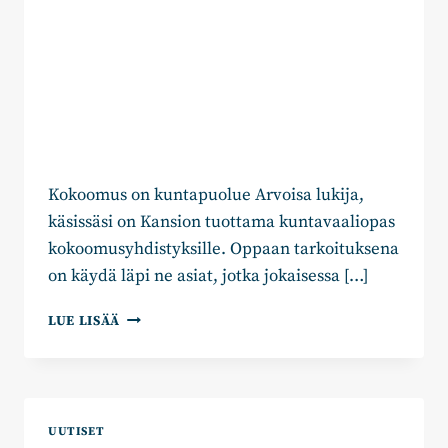
Kokoomus on kuntapuolue Arvoisa lukija,
käsissäsi on Kansion tuottama kuntavaaliopas
kokoomusyhdistyksille. Oppaan tarkoituksena
on käydä läpi ne asiat, jotka jokaisessa […]
OPAS
LUE LISÄÄ
YHDISTYKSEN
VAALIMENESTYKSEEN
UUTISET