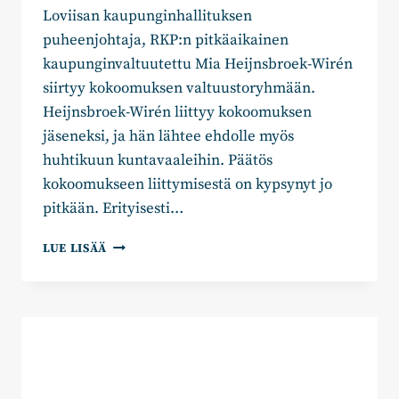
Loviisan kaupunginhallituksen
puheenjohtaja, RKP:n pitkäaikainen
kaupunginvaltuutettu Mia Heijnsbroek-Wirén
siirtyy kokoomuksen valtuustoryhmään.
Heijnsbroek-Wirén liittyy kokoomuksen
jäseneksi, ja hän lähtee ehdolle myös
huhtikuun kuntavaaleihin. Päätös
kokoomukseen liittymisestä on kypsynyt jo
pitkään. Erityisesti…
MIA
LUE LISÄÄ
HEIJNSBROEK-
WIRÉN
RKP:STÄ
KOKOOMUKSEEN