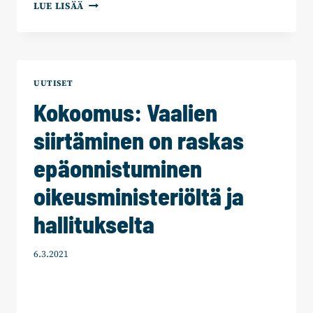
KOKOOMUS
LUE LISÄÄ
ENSIMMÄISELLE
KOKO
SUOMEN
VIRTUAALISELLE
KUNTAVAALIKIERTUEELLE
UUTISET
Kokoomus: Vaalien
siirtäminen on raskas
epäonnistuminen
oikeusministeriöltä ja
hallitukselta
6.3.2021