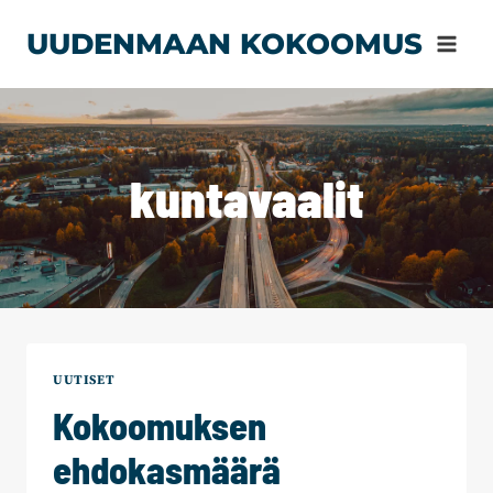
Siirry
UUDENMAAN KOKOOMUS
sisältöön
kuntavaalit
UUTISET
Kokoomuksen
ehdokasmäärä