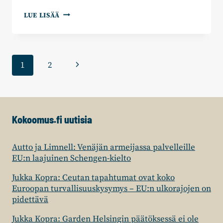
PETTERI
LUE LISÄÄ
ORPON
PUHE
YLEN
VAALITENTISSÄ
Sivunavigointi
Seuraava
1
2
17.5.2021
sivu
Kokoomus.fi uutisia
Autto ja Limnell: Venäjän armeijassa palvelleille
EU:n laajuinen Schengen-kielto
Jukka Kopra: Ceutan tapahtumat ovat koko
Euroopan turvallisuuskysymys – EU:n ulkorajojen on
pidettävä
Jukka Kopra: Garden Helsingin päätöksessä ei ole