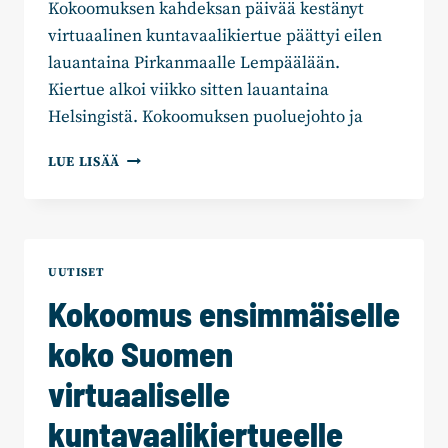
Kokoomuksen kahdeksan päivää kestänyt
virtuaalinen kuntavaalikiertue päättyi eilen
lauantaina Pirkanmaalle Lempäälään.
Kiertue alkoi viikko sitten lauantaina
Helsingistä. Kokoomuksen puoluejohto ja
KOKOOMUKSEN
LUE LISÄÄ
VIRTUAALISELLA
KUNTAVAALIKIERTUEELLA
YLI
100
000
UUTISET
VIERAILUA
Kokoomus ensimmäiselle
koko Suomen
virtuaaliselle
kuntavaalikiertueelle