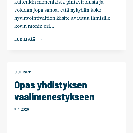
kuitenkin monenlaista pintavirtausta ja
voidaan jopa sanoa, että nykyään koko
hyvinvointivaltion käsite avautuu ihmisille
kovin monin eri…
MÄNTSÄLÄÄ
LUE LISÄÄ
VIETÄVÄ
ROHKEASTI
ETEENPÄIN
UUTISET
Opas yhdistyksen
vaalimenestykseen
9.4.2020