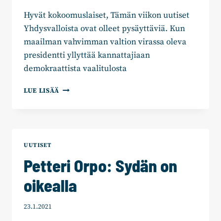
Hyvät kokoomuslaiset, Tämän viikon uutiset
Yhdysvalloista ovat olleet pysäyttäviä. Kun
maailman vahvimman valtion virassa oleva
presidentti yllyttää kannattajiaan
demokraattista vaalitulosta
PETTERI
LUE LISÄÄ
ORPO:
“KUNTADEMOKRATIA
ON
YHTEISKUNTAMME
KIVIJALKA”
UUTISET
Petteri Orpo: Sydän on
oikealla
23.1.2021