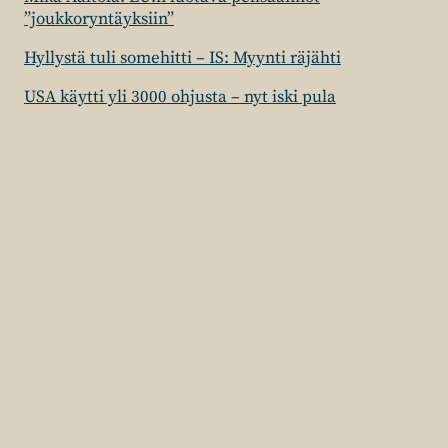
”joukkoryntäyksiin”
Hyllystä tuli somehitti – IS: Myynti räjähti
USA käytti yli 3000 ohjusta – nyt iski pula