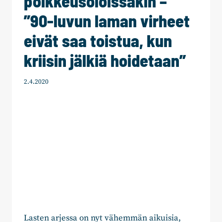
poikkeusoloissakin –
VIRHEET
”90-luvun laman virheet
EIVÄT
SAA
eivät saa toistua, kun
TOISTUA,
KUN
kriisin jälkiä hoidetaan”
KRIISIN
JÄLKIÄ
HOIDETAAN”
2.4.2020
Lasten arjessa on nyt vähemmän aikuisia,