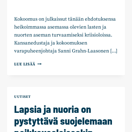
Kokoomus on julkaissut tänään ehdotuksensa
heikoimmassa asemassa olevien lasten ja
nuorten aseman turvaamiseksi kriisioloissa.
Kansanedustaja ja kokoomuksen
varapuheenjohtaja Sanni Grahn-Laasonen […]
KOKOOMUS:
LUE LISÄÄ
LAPSIA
JA
NUORIA
ON
PYSTYTTÄVÄ
UUTISET
SUOJELEMAAN
Lapsia ja nuoria on
POIKKEUSOLOISSAKIN
–
pystyttävä suojelemaan
”90-
LUVUN
LAMAN