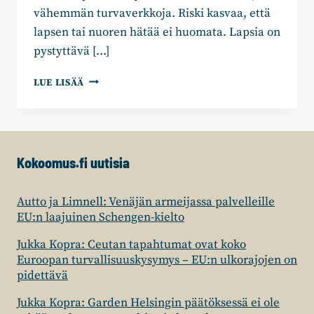
vähemmän turvaverkkoja. Riski kasvaa, että
lapsen tai nuoren hätää ei huomata. Lapsia on
pystyttävä […]
LAPSIA
LUE LISÄÄ
JA
NUORIA
ON
PYSTYTTÄVÄ
SUOJELEMAAN
Kokoomus.fi uutisia
POIKKEUSOLOISSAKIN
–
”90-
Autto ja Limnell: Venäjän armeijassa palvelleille
LUVUN
EU:n laajuinen Schengen-kielto
LAMAN
VIRHEET
Jukka Kopra: Ceutan tapahtumat ovat koko
EIVÄT
Euroopan turvallisuuskysymys – EU:n ulkorajojen on
SAA
pidettävä
TOISTUA,
KUN
Jukka Kopra: Garden Helsingin päätöksessä ei ole