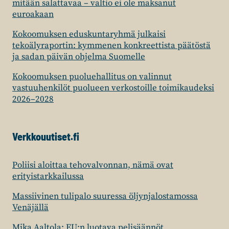
KRIISIN
mitään salattavaa – valtio ei ole maksanut
JÄLKIÄ
euroakaan
HOIDETAAN”
Kokoomuksen eduskuntaryhmä julkaisi
tekoälyraportin: kymmenen konkreettista päätöstä
ja sadan päivän ohjelma Suomelle
Kokoomuksen puoluehallitus on valinnut
vastuuhenkilöt puolueen verkostoille toimikaudeksi
2026–2028
Verkkouutiset.fi
Poliisi aloittaa tehovalvonnan, nämä ovat
erityistarkkailussa
Massiivinen tulipalo suuressa öljynjalostamossa
Venäjällä
Mika Aaltola: EU:n luotava pelisäännöt