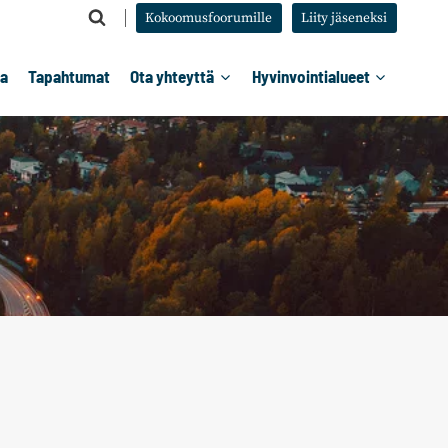
Kokoomusfoorumille
Liity jäseneksi
ta
Tapahtumat
Ota yhteyttä
Hyvinvointialueet