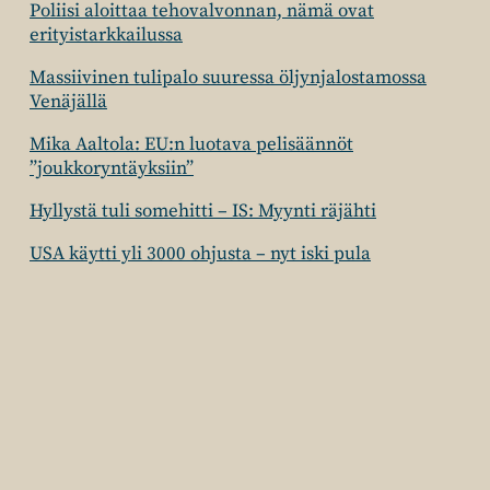
Poliisi aloittaa tehovalvonnan, nämä ovat
erityistarkkailussa
Massiivinen tulipalo suuressa öljynjalostamossa
Venäjällä
Mika Aaltola: EU:n luotava pelisäännöt
”joukkoryntäyksiin”
Hyllystä tuli somehitti – IS: Myynti räjähti
USA käytti yli 3000 ohjusta – nyt iski pula