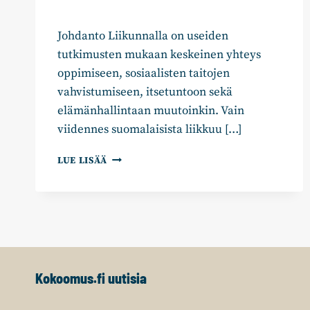
Johdanto Liikunnalla on useiden
tutkimusten mukaan keskeinen yhteys
oppimiseen, sosiaalisten taitojen
vahvistumiseen, itsetuntoon sekä
elämänhallintaan muutoinkin. Vain
viidennes suomalaisista liikkuu […]
#SAALIIKKUA
LUE LISÄÄ
–
KOKOOMUKSEN
EDUSKUNTARYHMÄN
LIIKUNTAPOLIITTISET
LINJAUKSET
Kokoomus.fi uutisia