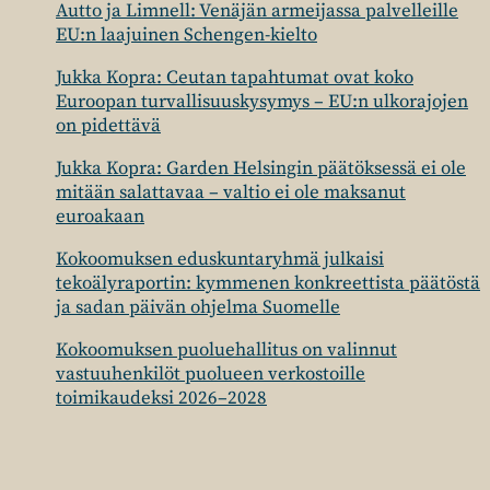
Autto ja Limnell: Venäjän armeijassa palvelleille
EU:n laajuinen Schengen-kielto
Jukka Kopra: Ceutan tapahtumat ovat koko
Euroopan turvallisuuskysymys – EU:n ulkorajojen
on pidettävä
Jukka Kopra: Garden Helsingin päätöksessä ei ole
mitään salattavaa – valtio ei ole maksanut
euroakaan
Kokoomuksen eduskuntaryhmä julkaisi
tekoälyraportin: kymmenen konkreettista päätöstä
ja sadan päivän ohjelma Suomelle
Kokoomuksen puoluehallitus on valinnut
vastuuhenkilöt puolueen verkostoille
toimikaudeksi 2026–2028