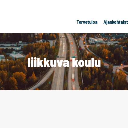
Tervetuloa
Ajankohtais
liikkuva koulu