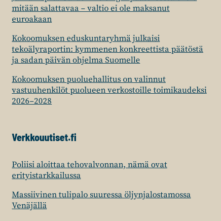
mitään salattavaa – valtio ei ole maksanut
euroakaan
Kokoomuksen eduskuntaryhmä julkaisi
tekoälyraportin: kymmenen konkreettista päätöstä
ja sadan päivän ohjelma Suomelle
Kokoomuksen puoluehallitus on valinnut
vastuuhenkilöt puolueen verkostoille toimikaudeksi
2026–2028
Verkkouutiset.fi
Poliisi aloittaa tehovalvonnan, nämä ovat
erityistarkkailussa
Massiivinen tulipalo suuressa öljynjalostamossa
Venäjällä