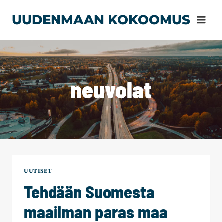
Siirry
UUDENMAAN KOKOOMUS
sisältöön
neuvolat
UUTISET
Tehdään Suomesta
maailman paras maa