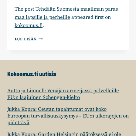
The post
Tehdään Suomesta maailman paras
maa lapsille ja perheille
appeared first on
kokoomus.fi
.
TEHDÄÄN
LUE LISÄÄ
SUOMESTA
MAAILMAN
PARAS
MAA
LAPSILLE
Kokoomus.fi uutisia
JA
PERHEILLE
Autto ja Limnell: Venäjän armeijassa palvelleille
EU:n laajuinen Schengen-kielto
Jukka Kopra: Ceutan tapahtumat ovat koko
Euroopan turvallisuuskysymys – EU:n ulkorajojen on
pidettävä
Jukka Kopra: Garden Helsingin päätöksessä ei ole