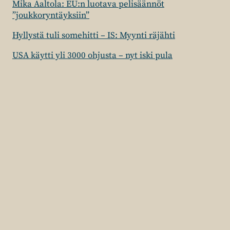
Mika Aaltola: EU:n luotava pelisäännöt
”joukkoryntäyksiin”
Hyllystä tuli somehitti – IS: Myynti räjähti
USA käytti yli 3000 ohjusta – nyt iski pula