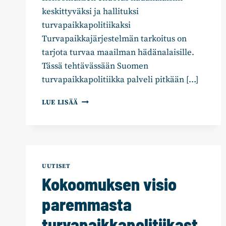
keskittyväksi ja hallituksi
turvapaikkapolitiikaksi
Turvapaikkajärjestelmän tarkoitus on
tarjota turvaa maailman hädänalaisille.
Tässä tehtävässään Suomen
turvapaikkapolitiikka palveli pitkään […]
12
LUE LISÄÄ
EHDOTUSTA:
TURVAPAIKAT
HÄDÄNALAISILLE,
ESTETÄÄN
VÄÄRINKÄYTTÖ
UUTISET
Kokoomuksen visio
paremmasta
turvapaikkapolitiikast