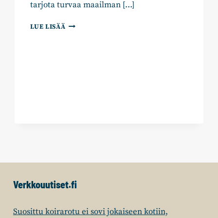
tarjota turvaa maailman […]
TURVAPAIKAT
LUE LISÄÄ
HÄDÄNALAISILLE,
ESTETÄÄN
VÄÄRINKÄYTTÖ
Verkkouutiset.fi
Suosittu koirarotu ei sovi jokaiseen kotiin,