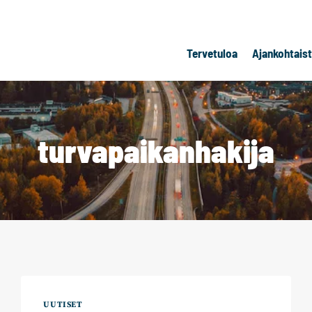
Tervetuloa
Ajankohtais
turvapaikanhakija
UUTISET