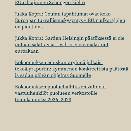
EU:n laajuinen Schengen-kielto
Jukka Kopra: Ceutan tapahtumat ovat koko
Euroopan turvallisuuskysymys – EU:n ulkorajojen
on pidettävä
Jukka Kopra: Garden Helsingin päätöksessä ei ole
mitään salattavaa – valtio ei ole maksanut
euroakaan
Kokoomuksen eduskuntaryhmä julkaisi
tekoälyraportin: kymmenen konkreettista päätöstä
ja sadan päivän ohjelma Suomelle
Kokoomuksen puoluehallitus on valinnut
vastuuhenkilöt puolueen verkostoille
toimikaudeksi 2026–2028