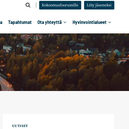
Kokoomusfoorumille
Liity jäseneksi
ta
Tapahtumat
Ota yhteyttä
Hyvinvointialueet
UUTISET