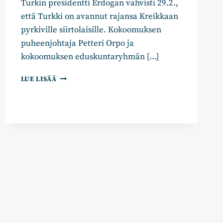
Turkin presidentti Erdogan vahvisti 29.2.,
että Turkki on avannut rajansa Kreikkaan
pyrkiville siirtolaisille. Kokoomuksen
puheenjohtaja Petteri Orpo ja
kokoomuksen eduskuntaryhmän […]
KOKOOMUKSEN
LUE LISÄÄ
ORPO
JA
MYKKÄNEN:
EU:N
ON
PERUSTETTAVA
ULKORAJAKESKUKSIA
KREIKKAAN