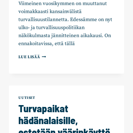
Viimeinen vuosikymmen on muuttanut
voimakkaasti kansainvälistä
turvallisuustilannetta. Edessämme on nyt
ulko- ja turvallisuuspolitiikan
näkökulmasta jännitteinen aikakausi. On
ennakoitavissa, että tällä
ANTTI
LUE LISÄÄ
HÄKKÄNEN:
“TURVALLISUUSLAINSÄÄDÄNTÖ
ON
SAATAVA
NOPEASTI
KUNTOON”
UUTISET
Turvapaikat
hädänalaisille,
estetään väärinkäyttö