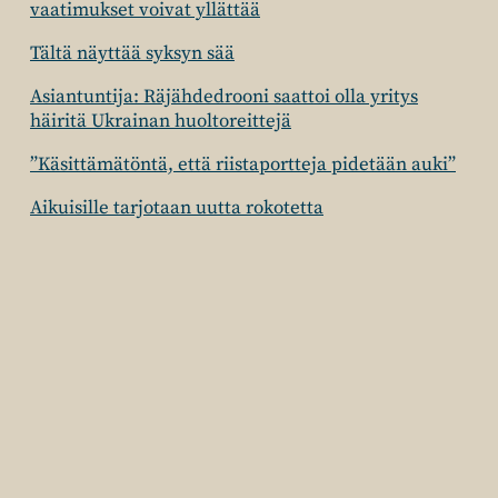
vaatimukset voivat yllättää
Tältä näyttää syksyn sää
Asiantuntija: Räjähdedrooni saattoi olla yritys
häiritä Ukrainan huoltoreittejä
”Käsittämätöntä, että riistaportteja pidetään auki”
Aikuisille tarjotaan uutta rokotetta