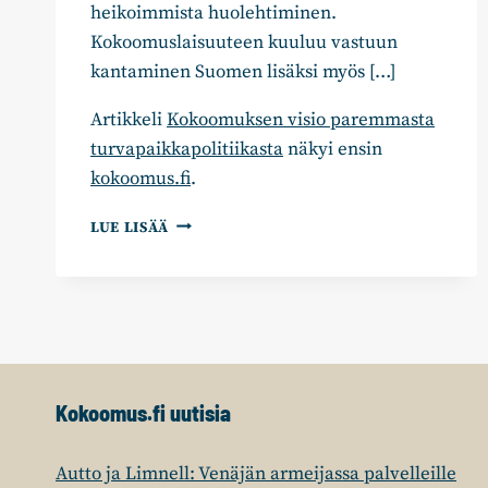
heikoimmista huolehtiminen.
Kokoomuslaisuuteen kuuluu vastuun
kantaminen Suomen lisäksi myös […]
Artikkeli
Kokoomuksen visio paremmasta
turvapaikkapolitiikasta
näkyi ensin
kokoomus.fi
.
KOKOOMUKSEN
LUE LISÄÄ
VISIO
PAREMMASTA
TURVAPAIKKAPOLITIIKASTA
Kokoomus.fi uutisia
Autto ja Limnell: Venäjän armeijassa palvelleille