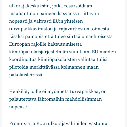
ulkorajakeskuksiin, jotka resursoidaan
maahantulon paineen kasvaessa riittävän
nopeasti ja vahvasti EU:n yhteisen
turvapaikkaviraston ja rajavartioston toimesta.
Lisäksi painopistettä tulee siirtää omaehtoisesta
Euroopan rajoille hakeutumisesta
kiintiöpakolaisjärjestelmän suuntaan. EU-maiden
koordinoitua kiintiöpakolaisten valintaa tulisi
pilotoida merkittävässä kolmannen maan
pakolaisleirissä.
Henkilöt, joille ei myönnetä turvapaikkaa, on
palautettava lähtömaihin mahdollisimman
nopeasti.
Frontexia ja EU:n ulkorajavaltioiden vastuuta