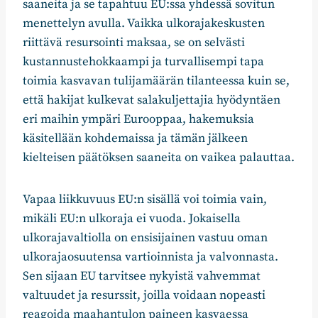
saaneita ja se tapahtuu EU:ssa yhdessä sovitun
menettelyn avulla. Vaikka ulkorajakeskusten
riittävä resursointi maksaa, se on selvästi
kustannustehokkaampi ja turvallisempi tapa
toimia kasvavan tulijamäärän tilanteessa kuin se,
että hakijat kulkevat salakuljettajia hyödyntäen
eri maihin ympäri Eurooppaa, hakemuksia
käsitellään kohdemaissa ja tämän jälkeen
kielteisen päätöksen saaneita on vaikea palauttaa.
Vapaa liikkuvuus EU:n sisällä voi toimia vain,
mikäli EU:n ulkoraja ei vuoda. Jokaisella
ulkorajavaltiolla on ensisijainen vastuu oman
ulkorajaosuutensa vartioinnista ja valvonnasta.
Sen sijaan EU tarvitsee nykyistä vahvemmat
valtuudet ja resurssit, joilla voidaan nopeasti
reagoida maahantulon paineen kasvaessa