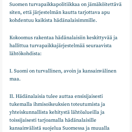
Suomen turvapaikkapolitiikkaa on jämäköitettävä
siten, että järjestelmän kautta tarjottava apu
kohdentuu kaikista hädänalaisimmille.
Kokoomus rakentaa hädänalaisiin keskittyvää ja
hallittua turvapaikkajärjestelmää seuraavista
lähtökohdista:
I. Suomi on turvallinen, avoin ja kansainvälinen
maa.
II. Hädänalaisia tulee auttaa ensisijaisesti
tukemalla ihmisoikeuksien toteutumista ja
yhteiskunnallista kehitystä lähtöalueilla ja
toissijaisesti tarjoamalla hädänalaisille
kansainvälistä suojelua Suomessa ja muualla