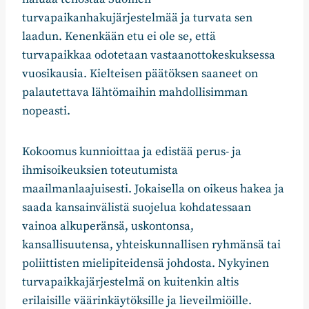
turvapaikanhakujärjestelmää ja turvata sen
laadun. Kenenkään etu ei ole se, että
turvapaikkaa odotetaan vastaanottokeskuksessa
vuosikausia. Kielteisen päätöksen saaneet on
palautettava lähtömaihin mahdollisimman
nopeasti.
Kokoomus kunnioittaa ja edistää perus- ja
ihmisoikeuksien toteutumista
maailmanlaajuisesti. Jokaisella on oikeus hakea ja
saada kansainvälistä suojelua kohdatessaan
vainoa alkuperänsä, uskontonsa,
kansallisuutensa, yhteiskunnallisen ryhmänsä tai
poliittisten mielipiteidensä johdosta. Nykyinen
turvapaikkajärjestelmä on kuitenkin altis
erilaisille väärinkäytöksille ja lieveilmiöille.