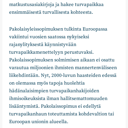
matkustusasiakirjoja ja hakee turvapaikkaa
ensimmäisestä turvallisesta kohteesta.
Pakolaisyleissopimuksen tulkinta Euroopassa
vakiintui vuosien saatossa nykyiseksi
rajanylityksestä käynnistyvään
turvapaikkamenettelyyn perustuvaksi.
Pakolaissopimuksen solmimisen aikaan ei osattu
varautua miljoonien ihmisten mannertenväliseen
liikehdintään. Nyt, 2000-luvun haasteiden edessä
on olemassa myös tapoja huolehtia
hädänalaisimpien turvapaikanhakijoiden
ihmisoikeuksista ilman hallitsemattomuuden
lisääntymistä. Pakolaissopimus ei edellytä
turvapaikanhaun toteuttamista kohdevaltion tai
Euroopan unionin alueella.