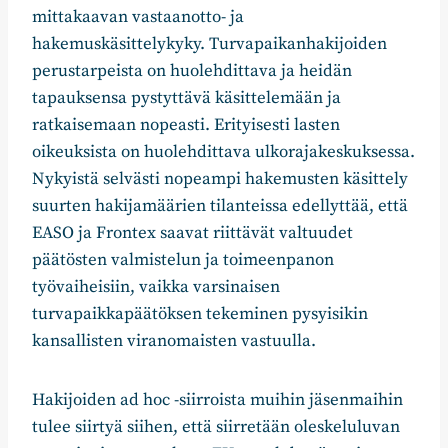
mittakaavan vastaanotto- ja
hakemuskäsittelykyky. Turvapaikanhakijoiden
perustarpeista on huolehdittava ja heidän
tapauksensa pystyttävä käsittelemään ja
ratkaisemaan nopeasti. Erityisesti lasten
oikeuksista on huolehdittava ulkorajakeskuksessa.
Nykyistä selvästi nopeampi hakemusten käsittely
suurten hakijamäärien tilanteissa edellyttää, että
EASO ja Frontex saavat riittävät valtuudet
päätösten valmistelun ja toimeenpanon
työvaiheisiin, vaikka varsinaisen
turvapaikkapäätöksen tekeminen pysyisikin
kansallisten viranomaisten vastuulla.
Hakijoiden ad hoc -siirroista muihin jäsenmaihin
tulee siirtyä siihen, että siirretään oleskeluluvan