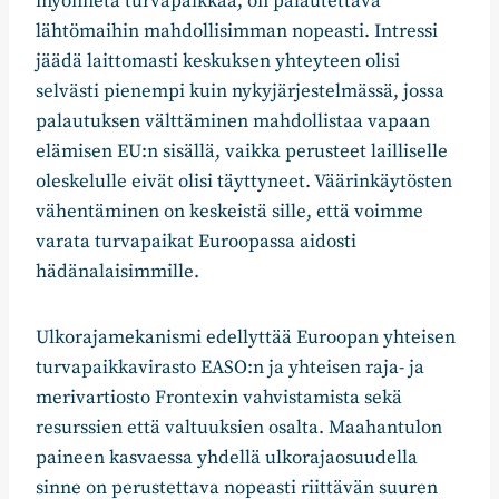
myönnetä turvapaikkaa, on palautettava
lähtömaihin mahdollisimman nopeasti. Intressi
jäädä laittomasti keskuksen yhteyteen olisi
selvästi pienempi kuin nykyjärjestelmässä, jossa
palautuksen välttäminen mahdollistaa vapaan
elämisen EU:n sisällä, vaikka perusteet lailliselle
oleskelulle eivät olisi täyttyneet. Väärinkäytösten
vähentäminen on keskeistä sille, että voimme
varata turvapaikat Euroopassa aidosti
hädänalaisimmille.
Ulkorajamekanismi edellyttää Euroopan yhteisen
turvapaikkavirasto EASO:n ja yhteisen raja- ja
merivartiosto Frontexin vahvistamista sekä
resurssien että valtuuksien osalta. Maahantulon
paineen kasvaessa yhdellä ulkorajaosuudella
sinne on perustettava nopeasti riittävän suuren