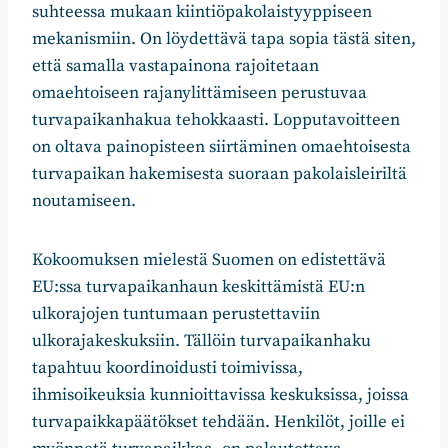
suhteessa mukaan kiintiöpakolaistyyppiseen
mekanismiin. On löydettävä tapa sopia tästä siten,
että samalla vastapainona rajoitetaan
omaehtoiseen rajanylittämiseen perustuvaa
turvapaikanhakua tehokkaasti. Lopputavoitteen
on oltava painopisteen siirtäminen omaehtoisesta
turvapaikan hakemisesta suoraan pakolaisleiriltä
noutamiseen.
Kokoomuksen mielestä Suomen on edistettävä
EU:ssa turvapaikanhaun keskittämistä EU:n
ulkorajojen tuntumaan perustettaviin
ulkorajakeskuksiin. Tällöin turvapaikanhaku
tapahtuu koordinoidusti toimivissa,
ihmisoikeuksia kunnioittavissa keskuksissa, joissa
turvapaikkapäätökset tehdään. Henkilöt, joille ei