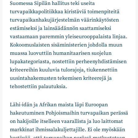
Suomessa Sipilän hallitus teki useita
turvapaikkapolitiikkaa kiristäviä toimenpiteitä
turvapaikanhakujärjestelmän väärinkäytösten
estämiseksi ja lainsäädännön saattamiseksi
vastaamaan paremmin yleiseurooppalaista linjaa.
Kokoomuslaisten sisäministerien johdolla muun
muassa luovuttiin humanitaarisen suojelun
lupakategoriasta, nostettiin perheenyhdistämisen
kriteereihin kuuluvia tulorajoja, tiukennettiin
uusintahakemusten tekemisen kriteerejä ja
tehostettiin palautuksia.
Lähi-idän ja Afrikan maista läpi Euroopan
hakeutuminen Pohjoismaihin turvapaikan perässä
on hakijoille itselleen vaarallista ja luo laittomat
markkinat ihmissalakuljettajille. Ei ole myöskään