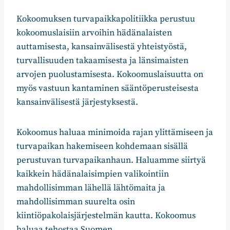
Kokoomuksen turvapaikkapolitiikka perustuu
kokoomuslaisiin arvoihin hädänalaisten
auttamisesta, kansainvälisestä yhteistyöstä,
turvallisuuden takaamisesta ja länsimaisten
arvojen puolustamisesta. Kokoomuslaisuutta on
myös vastuun kantaminen sääntöperusteisesta
kansainvälisestä järjestyksestä.
Kokoomus haluaa minimoida rajan ylittämiseen ja
turvapaikan hakemiseen kohdemaan sisällä
perustuvan turvapaikanhaun. Haluamme siirtyä
kaikkein hädänalaisimpien valikointiin
mahdollisimman lähellä lähtömaita ja
mahdollisimman suurelta osin
kiintiöpakolaisjärjestelmän kautta. Kokoomus
haluaa tehostaa Suomen