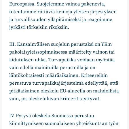
Euroopassa. Suojelemme vainoa pakenevia,
toteutamme riittäviä keinoja yleisen järjestyksen
ja turvallisuuden ylläpitämiseksi ja reagoimme
jyrkästi törkeisiin rikoksiin.
III. Kansainvälisen suojelun perustaksi on YK:n
pakolaisyleissopimuksessa määritelty vainon tai
kidutuksen uhka. Turvapaikka voidaan myöntää
vain edellä mainituilla perusteilla ja on
lähtökohtaisesti määräaikainen. Kriteereihin
perustuva turvapaikkajärjestelmä edellyttää, että
pitkäaikainen oleskelu EU-alueella on mahdollista
vain, jos oleskeluluvan kriteerit täyttyvät.
IV. Pysyvä oleskelu Suomessa perustuu
kiinnittymiseen suomalaiseen yhteiskuntaan työn