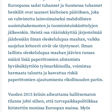
Euroopassa sadat tuhannet ja Suomessa tuhannet
henkilöt ovat saaneet kielteisen päätöksen, joka
on vahvistettu lainvoimaiseksi mahdollisten
uusintahakemusten ja tuomioistuinkäsittelyjen
jälkeenkin. Heistä osa väärinkäyttää järjestelmää
jäädessään ilman oleskelulupaa maahan, vaikka
suojelun kriteerit eivät ole täyttyneet. Ilman
laillista oleskelulupaa maahan jäävien runsas
määrä lisää paperittomien alistamista
hyväksikäyttöön työmarkkinoilla, voimistaa
harmaata taloutta ja kasvattaa riskiä
paperittomien ajautumisesta rikollisuuden pariin.
Vuoden 2015 kriisin aiheuttama hallitsematon
tilanne johti siihen, että turvapaikkapolitiikkaa
kiristettiin monissa Euroopan maissa. Myös