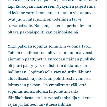
kestävää, että turvapaikan perässä matkustetaan
läpi Euroopan mantereen. Nykyinen järjestelmä
ei kykene varmistamaan, että rajan yli saapuvat
ovat juuri niitä, joilla on todellinen tarve
turvapaikalle. Naisten, lasten ja perheiden on
oltava pakolaispolitiikan painopisteinä.
YK:n pakolaissopimus solmittiin vuonna 1951.
Toinen maailmansota oli vasta muutama vuosi
aiemmin päättynyt ja Euroopan itäinen puolisko
oli juuri päätynyt sosialististen diktatuurien
hallintaan. Sopimuksella varauduttiin lähinnä
alueellisesti rajoitettuun poliittisesta vainosta
johtuvaan pakoon. On ymmärrettävää, että
sopimus noissa oloissa kirjoitettiin siitä
lähtökohdasta, että turvapaikanhakija pakenee
rajan yli länteen tarvittaessa ilman