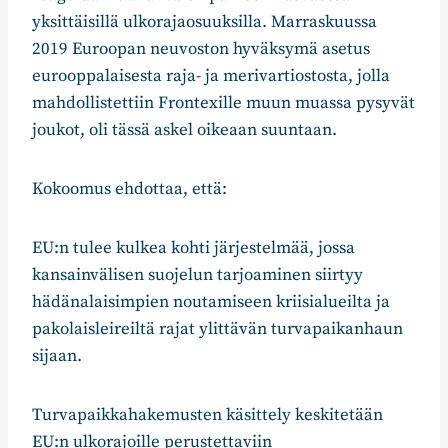
yksittäisillä ulkorajaosuuksilla. Marraskuussa
2019 Euroopan neuvoston hyväksymä asetus
eurooppalaisesta raja- ja merivartiostosta, jolla
mahdollistettiin Frontexille muun muassa pysyvät
joukot, oli tässä askel oikeaan suuntaan.
Kokoomus ehdottaa, että:
EU:n tulee kulkea kohti järjestelmää, jossa
kansainvälisen suojelun tarjoaminen siirtyy
hädänalaisimpien noutamiseen kriisialueilta ja
pakolaisleireiltä rajat ylittävän turvapaikanhaun
sijaan.
Turvapaikkahakemusten käsittely keskitetään
EU:n ulkorajoille perustettaviin