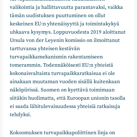
valikointia ja hallittavuutta parantavaksi, vaikka
tämän uudistuksen puuttuminen on ollut
keskeinen EU:n yhtenäisyyttä ja toimintakykyä
uhkaava kysymys. Loppuvuodesta 2019 aloittanut
Ursula von der Leyenin komissio on ilmoittanut
tarttuvansa yhteisen kestävän
turvapaikkamekanismin rakentamiseen
tomerammin. Todennäköisesti EU:n yhteistä
kokonaisvaltaista turvapaikkaratkaisua ei ole
ainakaan muutaman vuoden sisällä kuitenkaan
näköpiirissä. Suomen on kyettävä toimimaan
siitäkin huolimatta, että Euroopan unionin tasolla
ei saada lähitulevaisuudessa yhteisiä ratkaisuja
tehdyksi.
Kokoomuksen turvapaikkapoliittinen linja on