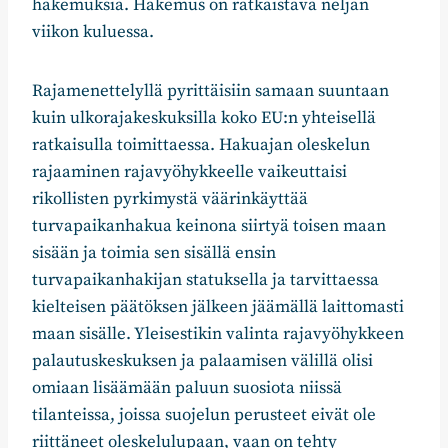
hakemuksia. Hakemus on ratkaistava neljän
viikon kuluessa.
Rajamenettelyllä pyrittäisiin samaan suuntaan
kuin ulkorajakeskuksilla koko EU:n yhteisellä
ratkaisulla toimittaessa. Hakuajan oleskelun
rajaaminen rajavyöhykkeelle vaikeuttaisi
rikollisten pyrkimystä väärinkäyttää
turvapaikanhakua keinona siirtyä toisen maan
sisään ja toimia sen sisällä ensin
turvapaikanhakijan statuksella ja tarvittaessa
kielteisen päätöksen jälkeen jäämällä laittomasti
maan sisälle. Yleisestikin valinta rajavyöhykkeen
palautuskeskuksen ja palaamisen välillä olisi
omiaan lisäämään paluun suosiota niissä
tilanteissa, joissa suojelun perusteet eivät ole
riittäneet oleskelulupaan, vaan on tehty