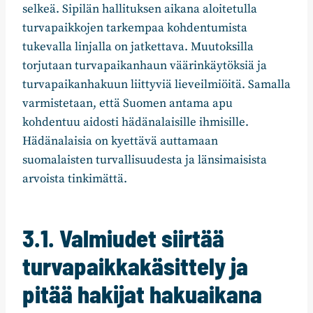
selkeä. Sipilän hallituksen aikana aloitetulla
turvapaikkojen tarkempaa kohdentumista
tukevalla linjalla on jatkettava. Muutoksilla
torjutaan turvapaikanhaun väärinkäytöksiä ja
turvapaikanhakuun liittyviä lieveilmiöitä. Samalla
varmistetaan, että Suomen antama apu
kohdentuu aidosti hädänalaisille ihmisille.
Hädänalaisia on kyettävä auttamaan
suomalaisten turvallisuudesta ja länsimaisista
arvoista tinkimättä.
3.1. Valmiudet siirtää
turvapaikkakäsittely ja
pitää hakijat hakuaikana