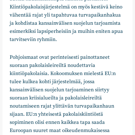
Kiintiöpakolaisjärjestelmä on myös kestävä keino
vähentää rajat yli tapahtuvaa turvapaikanhakua
ja kohdistaa kansainvälisen suojelun tarjoamista
esimerkiksi lapsiperheisiin ja muihin eniten apua
tarvitseviin ryhmiin.
Pohjoismaat ovat perinteisesti painottaneet
suoraan pakolaisleireiltä noudettavia
kiintiöpakolaisia. Kokoomuksen mielestä EU:n
tulee kulkea kohti järjestelmää, jossa
kansainvälisen suojelun tarjoaminen siirtyy
suoraan kriisialueilta ja pakolaisleireiltä
noutamiseen rajat ylittävän turvapaikanhaun
sijaan. EU:n yhteisestä pakolaiskiintiöstä
sopiminen olisi ennen kaikkea tapa saada
Euroopan suuret maat oikeudenmukaisessa