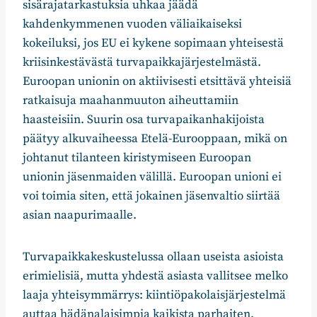
sisärajatarkastuksia uhkaa jäädä
kahdenkymmenen vuoden väliaikaiseksi
kokeiluksi, jos EU ei kykene sopimaan yhteisestä
kriisinkestävästä turvapaikkajärjestelmästä.
Euroopan unionin on aktiivisesti etsittävä yhteisiä
ratkaisuja maahanmuuton aiheuttamiin
haasteisiin. Suurin osa turvapaikanhakijoista
päätyy alkuvaiheessa Etelä-Eurooppaan, mikä on
johtanut tilanteen kiristymiseen Euroopan
unionin jäsenmaiden välillä. Euroopan unioni ei
voi toimia siten, että jokainen jäsenvaltio siirtää
asian naapurimaalle.
Turvapaikkakeskustelussa ollaan useista asioista
erimielisiä, mutta yhdestä asiasta vallitsee melko
laaja yhteisymmärrys: kiintiöpakolaisjärjestelmä
auttaa hädänalaisimpia kaikista parhaiten.