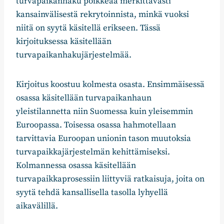
turvapaikanhaku poikkeaa merkittävästi
kansainvälisestä rekrytoinnista, minkä vuoksi
niitä on syytä käsitellä erikseen. Tässä
kirjoituksessa käsitellään
turvapaikanhakujärjestelmää.
Kirjoitus koostuu kolmesta osasta. Ensimmäisessä
osassa käsitellään turvapaikanhaun
yleistilannetta niin Suomessa kuin yleisemmin
Euroopassa. Toisessa osassa hahmotellaan
tarvittavia Euroopan unionin tason muutoksia
turvapaikkajärjestelmän kehittämiseksi.
Kolmannessa osassa käsitellään
turvapaikkaprosessiin liittyviä ratkaisuja, joita on
syytä tehdä kansallisella tasolla lyhyellä
aikavälillä.