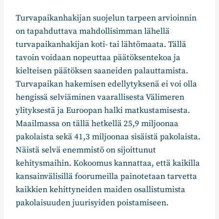
Turvapaikanhakijan suojelun tarpeen arvioinnin
on tapahduttava mahdollisimman lähellä
turvapaikanhakijan koti- tai lähtömaata. Tällä
tavoin voidaan nopeuttaa päätöksentekoa ja
kielteisen päätöksen saaneiden palauttamista.
Turvapaikan hakemisen edellytyksenä ei voi olla
hengissä selviäminen vaarallisesta Välimeren
ylityksestä ja Euroopan halki matkustamisesta.
Maailmassa on tällä hetkellä 25,9 miljoonaa
pakolaista sekä 41,3 miljoonaa sisäistä pakolaista.
Näistä selvä enemmistö on sijoittunut
kehitysmaihin. Kokoomus kannattaa, että kaikilla
kansainvälisillä foorumeilla painotetaan tarvetta
kaikkien kehittyneiden maiden osallistumista
pakolaisuuden juurisyiden poistamiseen.