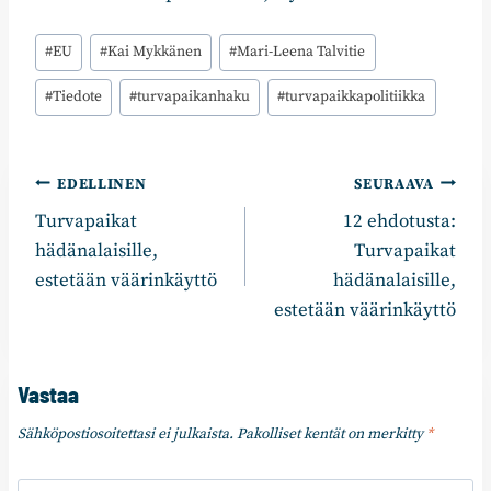
Avainsanat:
#
EU
#
Kai Mykkänen
#
Mari-Leena Talvitie
#
Tiedote
#
turvapaikanhaku
#
turvapaikkapolitiikka
Artikkelien
EDELLINEN
SEURAAVA
Turvapaikat
12 ehdotusta:
selaus
hädänalaisille,
Turvapaikat
estetään väärinkäyttö
hädänalaisille,
estetään väärinkäyttö
Vastaa
Sähköpostiosoitettasi ei julkaista.
Pakolliset kentät on merkitty
*