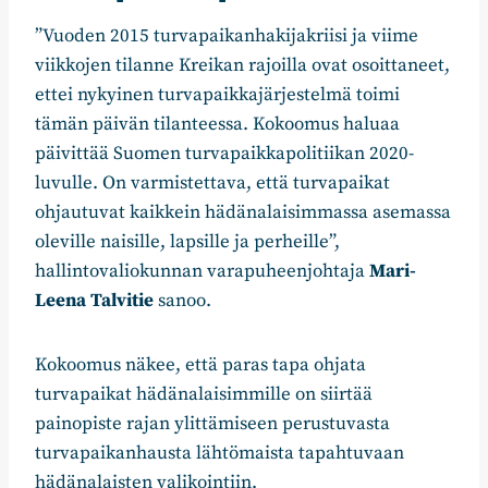
”Vuoden 2015 turvapaikanhakijakriisi ja viime
viikkojen tilanne Kreikan rajoilla ovat osoittaneet,
ettei nykyinen turvapaikkajärjestelmä toimi
tämän päivän tilanteessa. Kokoomus haluaa
päivittää Suomen turvapaikkapolitiikan 2020-
luvulle. On varmistettava, että turvapaikat
ohjautuvat kaikkein hädänalaisimmassa asemassa
oleville naisille, lapsille ja perheille”,
hallintovaliokunnan varapuheenjohtaja
Mari-
Leena Talvitie
sanoo.
Kokoomus näkee, että paras tapa ohjata
turvapaikat hädänalaisimmille on siirtää
painopiste rajan ylittämiseen perustuvasta
turvapaikanhausta lähtömaista tapahtuvaan
hädänalaisten valikointiin.