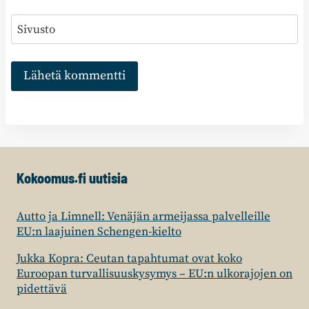
Sivusto
Kokoomus.fi uutisia
Autto ja Limnell: Venäjän armeijassa palvelleille
EU:n laajuinen Schengen-kielto
Jukka Kopra: Ceutan tapahtumat ovat koko
Euroopan turvallisuuskysymys – EU:n ulkorajojen on
pidettävä