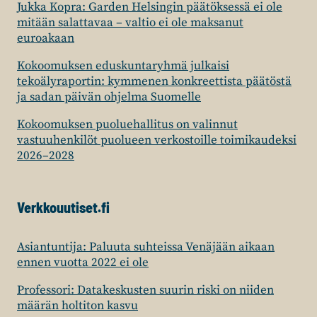
Jukka Kopra: Garden Helsingin päätöksessä ei ole
mitään salattavaa – valtio ei ole maksanut
euroakaan
Kokoomuksen eduskuntaryhmä julkaisi
tekoälyraportin: kymmenen konkreettista päätöstä
ja sadan päivän ohjelma Suomelle
Kokoomuksen puoluehallitus on valinnut
vastuuhenkilöt puolueen verkostoille toimikaudeksi
2026–2028
Verkkouutiset.fi
Asiantuntija: Paluuta suhteissa Venäjään aikaan
ennen vuotta 2022 ei ole
Professori: Datakeskusten suurin riski on niiden
määrän holtiton kasvu