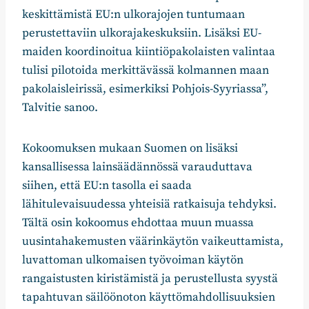
keskittämistä EU:n ulkorajojen tuntumaan
perustettaviin ulkorajakeskuksiin. Lisäksi EU-
maiden koordinoitua kiintiöpakolaisten valintaa
tulisi pilotoida merkittävässä kolmannen maan
pakolaisleirissä, esimerkiksi Pohjois-Syyriassa”,
Talvitie sanoo.
Kokoomuksen mukaan Suomen on lisäksi
kansallisessa lainsäädännössä varauduttava
siihen, että EU:n tasolla ei saada
lähitulevaisuudessa yhteisiä ratkaisuja tehdyksi.
Tältä osin kokoomus ehdottaa muun muassa
uusintahakemusten väärinkäytön vaikeuttamista,
luvattoman ulkomaisen työvoiman käytön
rangaistusten kiristämistä ja perustellusta syystä
tapahtuvan säilöönoton käyttömahdollisuuksien