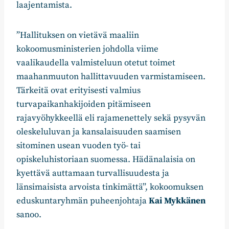
laajentamista.
”Hallituksen on vietävä maaliin
kokoomusministerien johdolla viime
vaalikaudella valmisteluun otetut toimet
maahanmuuton hallittavuuden varmistamiseen.
Tärkeitä ovat erityisesti valmius
turvapaikanhakijoiden pitämiseen
rajavyöhykkeellä eli rajamenettely sekä pysyvän
oleskeluluvan ja kansalaisuuden saamisen
sitominen usean vuoden työ- tai
opiskeluhistoriaan suomessa. Hädänalaisia on
kyettävä auttamaan turvallisuudesta ja
länsimaisista arvoista tinkimättä”, kokoomuksen
eduskuntaryhmän puheenjohtaja
Kai Mykkänen
sanoo.