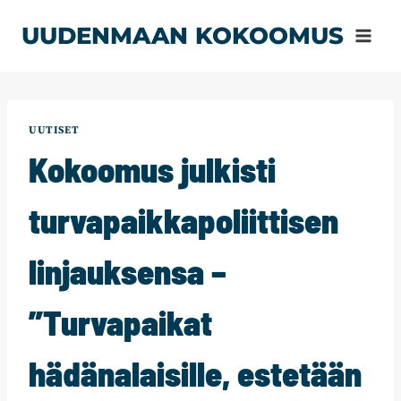
Siirry
UUDENMAAN KOKOOMUS
sisältöön
UUTISET
Kokoomus julkisti
turvapaikkapoliittisen
linjauksensa –
”Turvapaikat
hädänalaisille, estetään