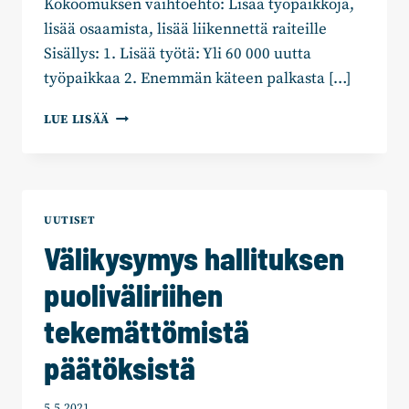
Kokoomuksen vaihtoehto: Lisää työpaikkoja,
lisää osaamista, lisää liikennettä raiteille
Sisällys: 1. Lisää työtä: Yli 60 000 uutta
työpaikkaa 2. Enemmän käteen palkasta […]
VAIHTOEHTOBUDJETTI:
LUE LISÄÄ
TODELLISIA
TULEVAISUUSTEKOJA
UUTISET
Välikysymys hallituksen
puoliväliriihen
tekemättömistä
päätöksistä
5.5.2021