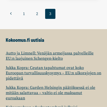
TEKEMÄTTÖMISTÄ
PÄÄTÖKSISTÄ
Sivunavigointi
Edellinen
1
2
3
sivu
Kokoomus.fi uutisia
Autto ja Limnell: Venäjän armeijassa palvelleille
EU:n laajuinen Schengen-kielto
Jukka Kopra: Ceutan tapahtumat ovat koko
Euroopan turvallisuuskysymys – EU:n ulkorajojen on
pidettävä
Jukka Kopra: Garden Helsingin päätöksessä ei ole
mitään salattavaa – valtio ei ole maksanut
euroakaan