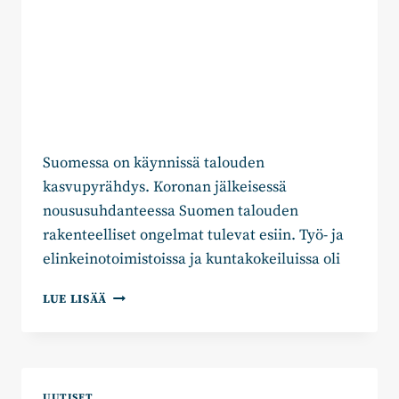
Suomessa on käynnissä talouden
kasvupyrähdys. Koronan jälkeisessä
noususuhdanteessa Suomen talouden
rakenteelliset ongelmat tulevat esiin. Työ- ja
elinkeinotoimistoissa ja kuntakokeiluissa oli
TYÖVOIMA
LUE LISÄÄ
LIIKKEELLE
–
KOKOOMUKSEN
15
KEINOA
UUTISET