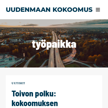
Siirry
UUDENMAAN KOKOOMUS
sisältöön
työpaikka
UUTISET
Toivon polku:
kokoomuksen