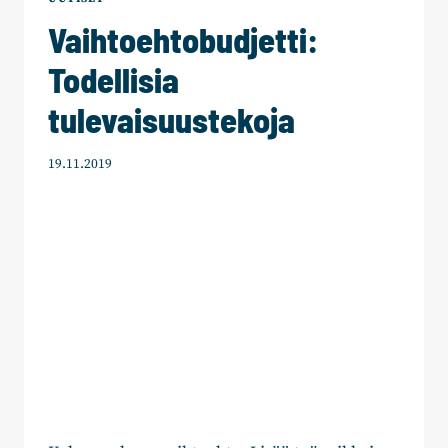
TYÖVOIMAPULAN
Vaihtoehtobudjetti:
HELPOTTAMISEKSI
Todellisia
tulevaisuustekoja
19.11.2019