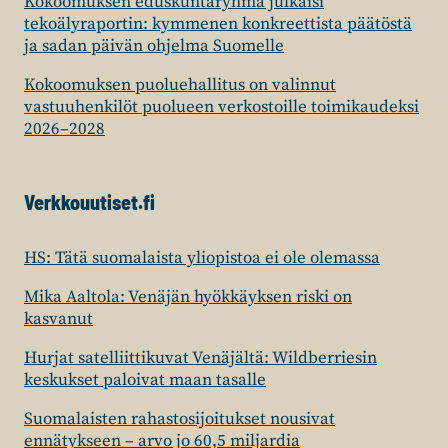
Kokoomuksen eduskuntaryhmä julkaisi
tekoälyraportin: kymmenen konkreettista päätöstä
ja sadan päivän ohjelma Suomelle
Kokoomuksen puoluehallitus on valinnut
vastuuhenkilöt puolueen verkostoille toimikaudeksi
2026–2028
Verkkouutiset.fi
HS: Tätä suomalaista yliopistoa ei ole olemassa
Mika Aaltola: Venäjän hyökkäyksen riski on
kasvanut
Hurjat satelliittikuvat Venäjältä: Wildberriesin
keskukset paloivat maan tasalle
Suomalaisten rahastosijoitukset nousivat
ennätykseen – arvo jo 60,5 miljardia