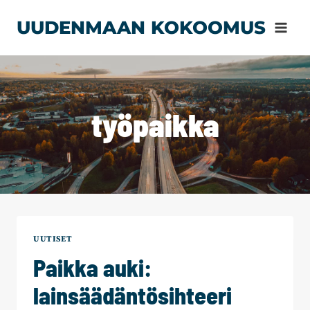
Siirry
UUDENMAAN KOKOOMUS
sisältöön
työpaikka
UUTISET
Paikka auki:
lainsäädäntösihteeri