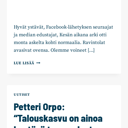
Hyvät ystävät, Facebook-lähetyksen seuraajat
ja median edustajat, Kesän aikana arki otti
monta askelta kohti normaalia. Ravintolat
avasivat ovensa. Olemme voineet […]
PETTERI
LUE LISÄÄ
ORPO:
“KORONA
EI
OLE
LOMAILLUT
UUTISET
–
Petteri Orpo:
TARVITSEMME
TEKOJA”
“Talouskasvu on ainoa