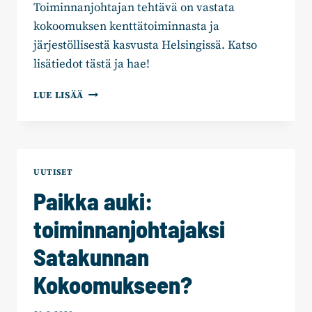
Toiminnanjohtajan tehtävä on vastata
kokoomuksen kenttätoiminnasta ja
järjestöllisestä kasvusta Helsingissä. Katso
lisätiedot tästä ja hae!
PAIKKA
LUE LISÄÄ
AUKI:
TOIMINNANJOHTAJAKSI
HELSINGIN
KOKOOMUKSEEN?
UUTISET
Paikka auki:
toiminnanjohtajaksi
Satakunnan
Kokoomukseen?