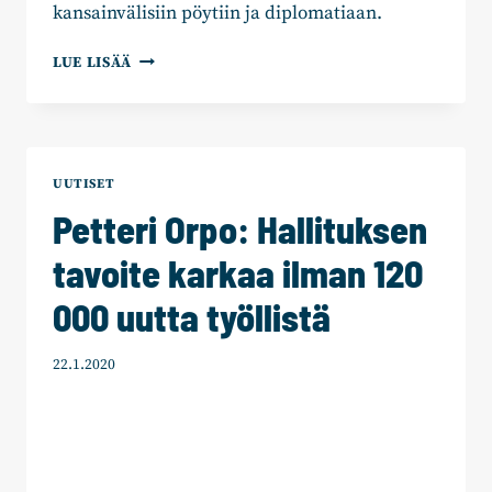
kansainvälisiin pöytiin ja diplomatiaan.
PETTERI
LUE LISÄÄ
ORPO:
“TALOUSKASVU
ON
AINOA
KESTÄVÄ
UUTISET
TAPA
Petteri Orpo: Hallituksen
PELASTAA
HYVINVOINTI”
tavoite karkaa ilman 120
000 uutta työllistä
22.1.2020