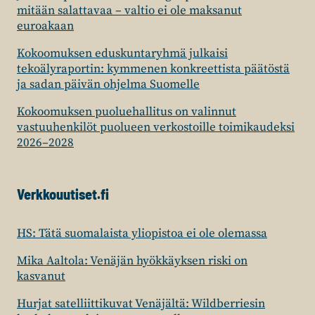
mitään salattavaa – valtio ei ole maksanut
euroakaan
Kokoomuksen eduskuntaryhmä julkaisi
tekoälyraportin: kymmenen konkreettista päätöstä
ja sadan päivän ohjelma Suomelle
Kokoomuksen puoluehallitus on valinnut
vastuuhenkilöt puolueen verkostoille toimikaudeksi
2026–2028
Verkkouutiset.fi
HS: Tätä suomalaista yliopistoa ei ole olemassa
Mika Aaltola: Venäjän hyökkäyksen riski on
kasvanut
Hurjat satelliittikuvat Venäjältä: Wildberriesin