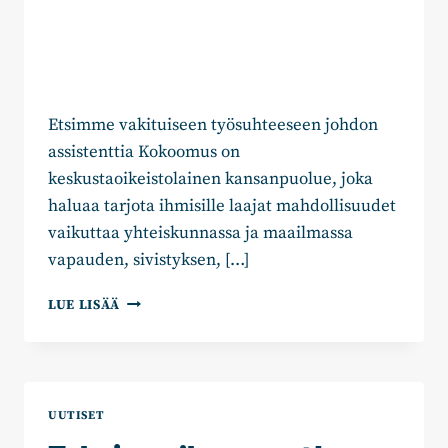
Etsimme vakituiseen työsuhteeseen johdon
assistenttia Kokoomus on
keskustaoikeistolainen kansanpuolue, joka
haluaa tarjota ihmisille laajat mahdollisuudet
vaikuttaa yhteiskunnassa ja maailmassa
vapauden, sivistyksen, […]
REKRY:
LUE LISÄÄ
ETSITÄÄN
JOHDON
ASSISTENTTIA
UUTISET