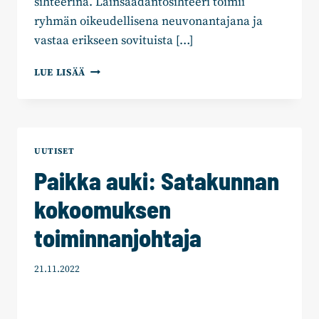
sihteerinä. Lainsäädäntösihteeri toimii
ryhmän oikeudellisena neuvonantajana ja
vastaa erikseen sovituista […]
PAIKKA
LUE LISÄÄ
AUKI:
LAINSÄÄDÄNTÖSIHTEERI
EDUSKUNTARYHMÄN
PALVELUKSEEN
UUTISET
Paikka auki: Satakunnan
kokoomuksen
toiminnanjohtaja
21.11.2022