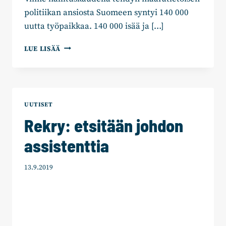
politiikan ansiosta Suomeen syntyi 140 000
uutta työpaikkaa. 140 000 isää ja […]
PETTERI
LUE LISÄÄ
ORPO:
TODELLINEN
VAIHTOEHTO
HALLITUKSEN
PÄÄTTÄMÄTTÖMYYDELLE
UUTISET
Rekry: etsitään johdon
assistenttia
13.9.2019