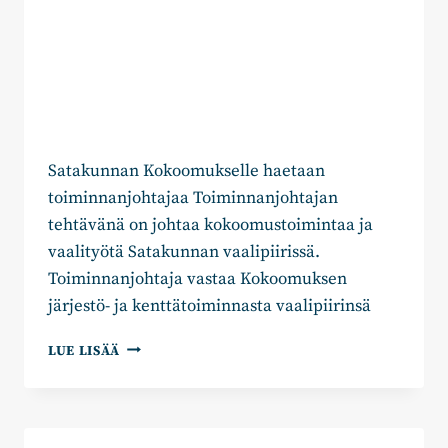
Satakunnan Kokoomukselle haetaan
toiminnanjohtajaa Toiminnanjohtajan
tehtävänä on johtaa kokoomustoimintaa ja
vaalityötä Satakunnan vaalipiirissä.
Toiminnanjohtaja vastaa Kokoomuksen
järjestö- ja kenttätoiminnasta vaalipiirinsä
PAIKKA
LUE LISÄÄ
AUKI:
SATAKUNNAN
KOKOOMUKSEN
TOIMINNANJOHTAJA