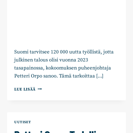
Suomi tarvitsee 120 000 uutta työllistä, jotta
julkinen talous olisi vuonna 2023
tasapainossa, kokoomuksen puheenjohtaja
Petteri Orpo sanoo. Tämä tarkoittaa […]
PETTERI
LUE LISÄÄ
ORPO:
HALLITUKSEN
TAVOITE
KARKAA
ILMAN
UUTISET
120
000