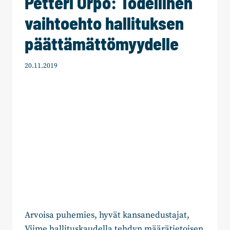
Petteri Orpo: Todellinen
UUTTA
vaihtoehto hallituksen
TYÖLLISTÄ
päättämättömyydelle
20.11.2019
Arvoisa puhemies, hyvät kansanedustajat,
Viime hallituskaudella tehdyn määrätietoisen