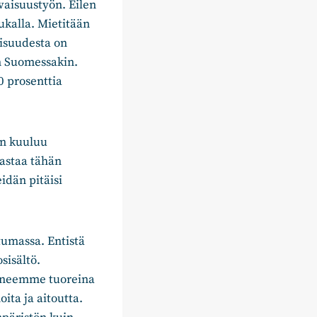
aisuustyön. Eilen
ukalla. Mietitään
isuudesta on
n Suomessakin.
0 prosenttia
en kuuluu
vastaa tähän
dän pitäisi
tumassa. Entistä
sisältö.
aineemme tuoreina
ta ja aitoutta.