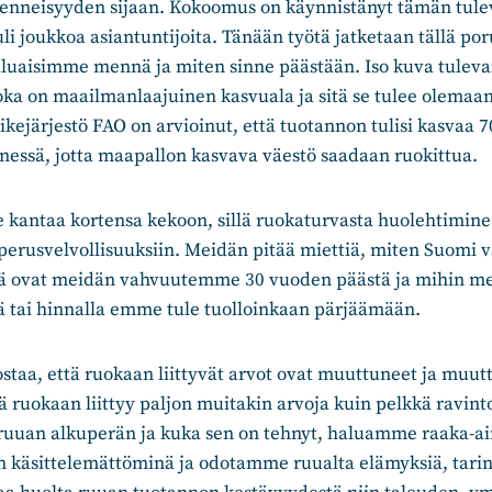
enneisyyden sijaan. Kokoomus on käynnistänyt tämän tulev
joukkoa asiantuntijoita. Tänään työtä jatketaan tällä por
luaisimme mennä ja miten sinne päästään. Iso kuva tuleva
oka on maailmanlaajuinen kasvuala ja sitä se tulee olemaa
kejärjestö FAO on arvioinut, että tuotannon tulisi kasvaa 7
essä, jotta maapallon kasvava väestö saadaan ruokittua.
 kantaa kortensa kekoon, sillä ruokaturvasta huolehtimin
 perusvelvollisuuksiin. Meidän pitää miettiä, miten Suomi 
ä ovat meidän vahvuutemme 30 vuoden päästä ja mihin mei
ä tai hinnalla emme tule tuolloinkaan pärjäämään.
staa, että ruokaan liittyvät arvot ovat muuttuneet ja muut
ruokaan liittyy paljon muitakin arvoja kuin pelkkä ravinto
ruuan alkuperän ja kuka sen on tehnyt, haluamme raaka-
 käsittelemättöminä ja odotamme ruualta elämyksiä, tarinoi