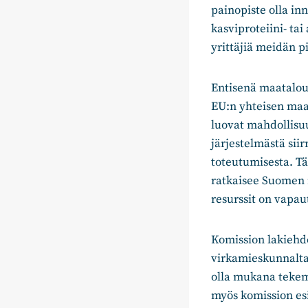
painopiste olla inn
kasviproteiini- tai
yrittäjiä meidän 
Entisenä maatalou
EU:n yhteisen maat
luovat mahdollisuuk
järjestelmästä siir
toteutumisesta. Tä
ratkaisee Suomen m
resurssit on vapau
Komission lakiehdo
virkamieskunnalta 
olla mukana tekemä
myös komission esi