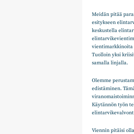
Meidän pitää para
esitykseen elintar
keskustella elint
elintarvikevienti
vientimarkkinoita p
Tuolloin yksi krii
samalla linjalla.
Olemme perustamass
edistäminen. Tämä
viranomaistoiminn
Käytännön työn tek
elintarvikevalvo
Viennin pitäisi ol