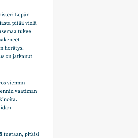
isteri Lepän
asta pitää vielä
-asemaa tukee
hakeneet
en herätys.
us on jatkanut
yös viennin
viennin vaatiman
kinoita.
eidän
 tuetaan, pitäisi