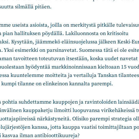
uutta silmällä pitäen.
mme useista asioista, joilla on merkitystä pitkälle tulevais
n pian hallituksen pöydällä. Lakiluonnosta on kritisoitu
si. Kysytään, jäämmekö eläinsuojelussa jälkeen Keski-E
. Yksi esimerkki on parsinavetat. Suomessa tätä ei ole esite
man tavoitteen toteutuvan itsestään, koska uudet navetat 
 puolestaan hyödyntää markkinoinnissaan kieltoaan 15 vuod
ssa kuuntelemme moitteita ja vertailuja Tanskan tilantee
 kumpi tilanne on elinkeinon kannalta parempi.
 pohtia suhdettamme kauppojen ja ravintoloiden lainsääd
ainvälinen kauppaketju ilmoitti luopuvansa virikehäkeissä 
tuottajapiireissä närkästyneitä. Olisiko parempi strategia o
ujärjestöjen kanssa, jotta kauppa vaatisi toimittajiltaan po
i kasvaa ilman antibioottikuureja?