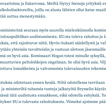
ovaatioissa ja lisäarvossa. Meiltä löytyy hienoja yrityksiä e
 alkoholisektoreilta, joilla on alusta lähtien ollut katse maai
pitää auttaa menestymään.
sministerinä seuraan myös suurella mielenkiinnolla komis
alouspolitiikan uudistamisesta. EU:sta tuleva rahoitus ja 
sia, että rajoittavat niitä. Hyvin tiukasti säädellystä ja va
rytään yhteisiin tavoitteisiin ja vastuun siirtoon jäsenmaill
mä on hyvä asia. Komissaari Hogan totesi minulle syksyllä,
uuttuvien peltolohkojen ongelman. Se olisi hyvä asia. Vilj
tettava lomakkeista ja valvonnoista tulevaisuuden tekemis
tuksia odotetaan ennen kesää. Niitä odotellessa tarvitaan
ja ministeriltä tuhansia tunteja jalkatyötä Brysselin käytä
ssä tätä uudistusta ennakkoon, eikä odotella esityksiä. T
tykset EU:n tulevasta rahoituksesta. Viimeksi ajoimme pää