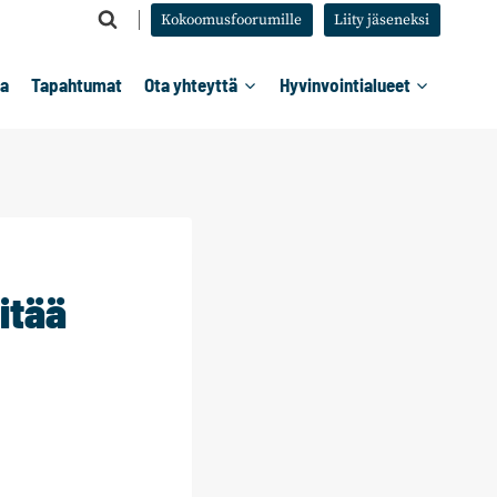
Kokoomusfoorumille
Liity jäseneksi
ta
Tapahtumat
Ota yhteyttä
Hyvinvointialueet
itää