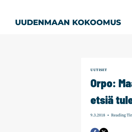
Siirry
sisältöön
UUDENMAAN KOKOOMUS
UUTISET
Orpo: Maa
etsiä tu
9.3.2018
Reading Ti