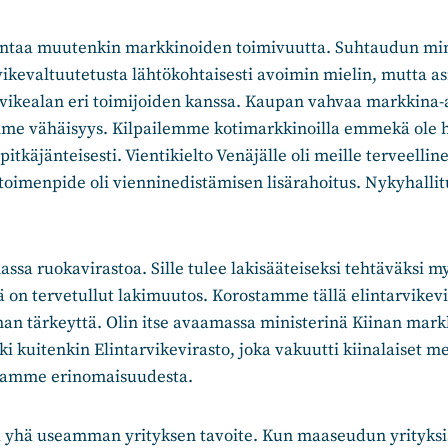
ntaa muutenkin markkinoiden toimivuutta. Suhtaudun min
vikevaltuutetusta lähtökohtaisesti avoimin mielin, mutta asi
arvikealan eri toimijoiden kanssa. Kaupan vahvaa markkina
mme vähäisyys. Kilpailemme kotimarkkinoilla emmekä ole 
itkäjänteisesti. Vientikielto Venäjälle oli meille terveellin
sitoimenpide oli vienninedistämisen lisärahoitus. Nykyhallit
a ruokavirastoa. Sille tulee lakisääteiseksi tehtäväksi m
 on tervetullut lakimuutos. Korostamme tällä elintarvike
an tärkeyttä. Olin itse avaamassa ministerinä Kiinan mark
i kuitenkin Elintarvikevirasto, joka vakuutti kiinalaiset m
ntamme erinomaisuudesta.
la yhä useamman yrityksen tavoite. Kun maaseudun yrityksiä