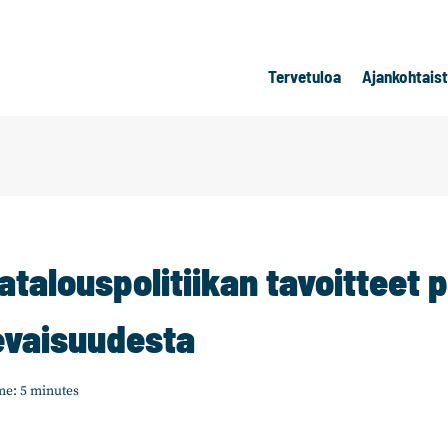
Tervetuloa
Ajankohtais
talouspolitiikan tavoitteet p
levaisuudesta
me:
5
minutes