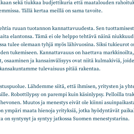
ikaan sekä tiukkaa budjettikuria että maatalouden rahoitu
missa. Tällä kertaa meillä on sama tavoite.
ehtia ruuan tuotannon kannattavuudesta. Sen tuottamisest
saita elantonsa. Tämä ei ole helppo tehtävä näinä niukkuud
assa tulee olemaan tyhjä myös lähivuosina. Siksi tukieurot 
uden tukemiseen. Kannattavauus on haettava markkinoilta, 
t, osaaminen ja kansainvälisyys ovat niitä kulmakiviä, joid
kansakuntamme tulevaisuus pitää rakentaa.
tuspuolue. Lähdemme siitä, että ihmisen, yritysten ja yht
ille. Robottilypsy on parempi kuin käsinlypsy. Pelloilla trak
evonen. Muutos ja menestys eivät ole kiinni asuinpaikasta
on ympäri maata hienoja yrityksiä, jotka hyödyntävät paikal
ta on syntynyt ja syntyy jatkossa Suomen menestystarina.