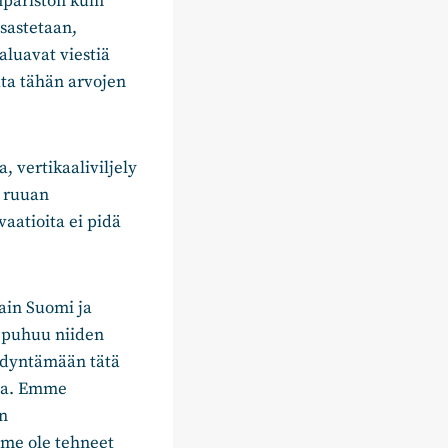
päristön kuin
sastetaan,
aluavat viestiä
ata tähän arvojen
 vertikaaliviljely
ä ruuan
vaatioita ei pidä
ain Suomi ja
a puhuu niiden
ödyntämään tätä
ssa. Emme
in
mme ole tehneet