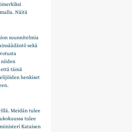
simerkiksi
lmalla. Näitä
sion suunnitelmia
lainsäädäntö sekä
lvotusta
e niiden
 että tämä
elijöiden henkiset
een.
villä. Meidän tulee
oukokuussa tulee
ministeri Kataisen