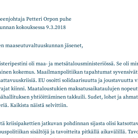
enjohtaja Petteri Orpon puhe
unnan kokouksessa 9.3.2018
n maaseutuvaltuuskunnan jäsenet,
eripestini oli maa- ja metsätalousministeriössä. Se oli m
ainen kokemus. Maailmanpolitiikan tapahtumat syvensivä
tavuuskriisiä. EU osoitti solidaarisuutta ja joustavuutta v
 rajat kiinni. Maataloustukien maksatusaikataulujen nopeu
ähallituksen yhtiöittäminen takkuili. Sudet, lohet ja ahmat 
riä. Kaikista näistä selvittiin.
että kriisipakettien jatkuvan pohdinnan sijasta olisi katsott
spolitiikan sisältöjä ja tavoitteita pitkällä aikavälillä. Tavo