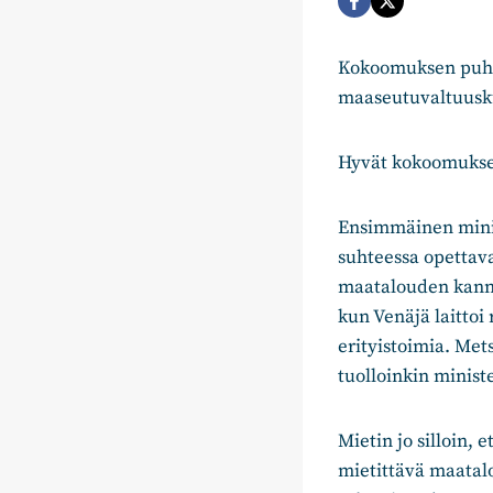
Kokoomuksen puhe
maaseutuvaltuusk
Hyvät kokoomukse
Ensimmäinen minist
suhteessa opettav
maatalouden kannat
kun Venäjä laittoi
erityistoimia. Mets
tuolloinkin ministe
Mietin jo silloin, 
mietittävä maatalou