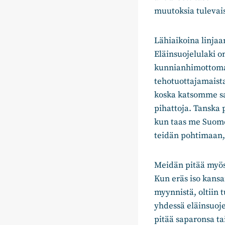
muutoksia tulevais
Lähiaikoina linjaa
Eläinsuojelulaki o
kunnianhimottomak
tehotuottajamaista
koska katsomme sa
pihattoja. Tanska
kun taas me Suome
teidän pohtimaan,
Meidän pitää myös
Kun eräs iso kans
myynnistä, oltiin 
yhdessä eläinsuojel
pitää saparonsa ta