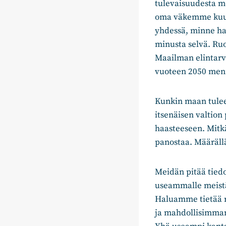
tulevaisuudesta m
oma väkemme kuuli 
yhdessä, minne ha
minusta selvä. Ru
Maailman elintarvi
vuoteen 2050 menn
Kunkin maan tulee
itsenäisen valtion
haasteeseen. Mitk
panostaa. Määräll
Meidän pitää tiedo
useammalle meistä 
Haluamme tietää 
ja mahdollisimman