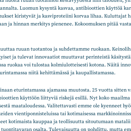
a huolta ruuan tuotannon kestävyydestä niin talouden, ym
annalta. Luomun kysyntä kasvaa, antibioottien käyttöä kar
ukset kiristyvät ja kasviproteiini korvaa lihaa. Kuluttajat h
llaan ja hinnan merkitys pienenee. Kokoomuksen pitää vast
uuttaa ruuan tuotantoa ja suhdettamme ruokaan. Keinoliha,
iset ja tulevat innovaatiot muuttavat perinteistä käsityst
ssa ruokaa voi tulostaa kolmiulotteisesti kotona. Näitä inno
turintamassa niitä kehittämässä ja kaupallistamassa.
sinaan eturintamassa ajamassa muutosta. 25 vuotta sitten v
ibioottien käyttöön liittyviä riskejä esillä. Nyt koko maailm
estä maataloudessa. Valitettavasti emme ole kyenneet hy
keiden vientiponnisteluissa tai kotimaisessa markkinoinni
eet kotimaista kauppaa ja teollisuutta sitoutumaan matali
n tuontitavaran osalta. Tulevaisuutta on pohdittu, mutta e