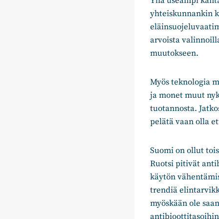
Yhä useampi kanta
yhteiskunnankin k
eläinsuojeluvaatim
arvoista valinnoi
muutokseen.
Myös teknologia m
ja monet muut nyky
tuotannosta. Jatko
pelätä vaan olla e
Suomi on ollut toi
Ruotsi pitivät ant
käytön vähentämis
trendiä elintarvik
myöskään ole saan
antibioottitasoihi