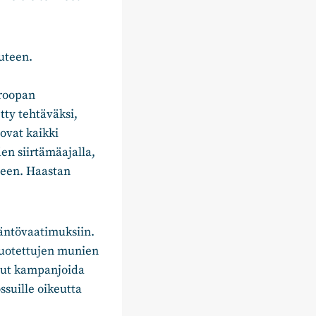
uuteen.
uroopan
tty tehtäväksi,
ovat kaikki
en siirtämäajalla,
seen. Haastan
äntövaatimuksiin.
tuotettujen munien
llut kampanjoida
ssuille oikeutta