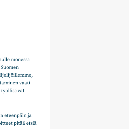
inulle monessa
t Suomen
iljelijöillemme,
ttaminen vaati
työllistivät
ava eteenpäin ja
itteet pitää etsiä