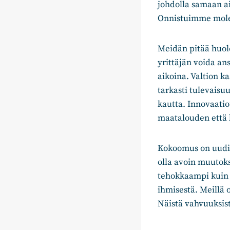
johdolla samaan a
Onnistuimme molem
Meidän pitää huol
yrittäjän voida an
aikoina. Valtion k
tarkasti tulevaisu
kautta. Innovaatio
maatalouden että 
Kokoomus on uudis
olla avoin muutoks
tehokkaampi kuin h
ihmisestä. Meillä 
Näistä vahvuuksis