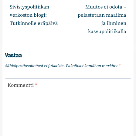
Sivistyspolitiikan
Muutos ei odota –
selaus
verkoston blogi:
pelastetaan maailma
Tutkinnolle eräpäivä
ja ihminen
kasvupolitiikalla
Vastaa
Sähköpostiosoitettasi ei julkaista.
Pakolliset kentät on merkitty
*
Kommentti
*