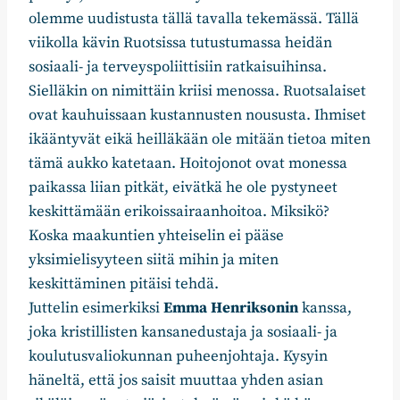
olemme uudistusta tällä tavalla tekemässä. Tällä
viikolla kävin Ruotsissa tutustumassa heidän
sosiaali- ja terveyspoliittisiin ratkaisuihinsa.
Sielläkin on nimittäin kriisi menossa. Ruotsalaiset
ovat kauhuissaan kustannusten noususta. Ihmiset
ikääntyvät eikä heilläkään ole mitään tietoa miten
tämä aukko katetaan. Hoitojonot ovat monessa
paikassa liian pitkät, eivätkä he ole pystyneet
keskittämään erikoissairaanhoitoa. Miksikö?
Koska maakuntien yhteiselin ei pääse
yksimielisyyteen siitä mihin ja miten
keskittäminen pitäisi tehdä.
Juttelin esimerkiksi
Emma Henriksonin
kanssa,
joka kristillisten kansanedustaja ja sosiaali- ja
koulutusvaliokunnan puheenjohtaja. Kysyin
häneltä, että jos saisit muuttaa yhden asian