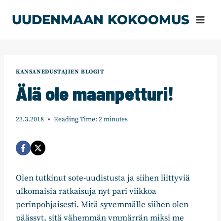
Siirry
UUDENMAAN KOKOOMUS
sisältöön
KANSANEDUSTAJIEN BLOGIT
Älä ole maanpetturi!
23.3.2018
Reading Time:
2
minutes
Olen tutkinut sote-uudistusta ja siihen liittyviä
ulkomaisia ratkaisuja nyt pari viikkoa
perinpohjaisesti. Mitä syvemmälle siihen olen
päässyt, sitä vähemmän ymmärrän miksi me