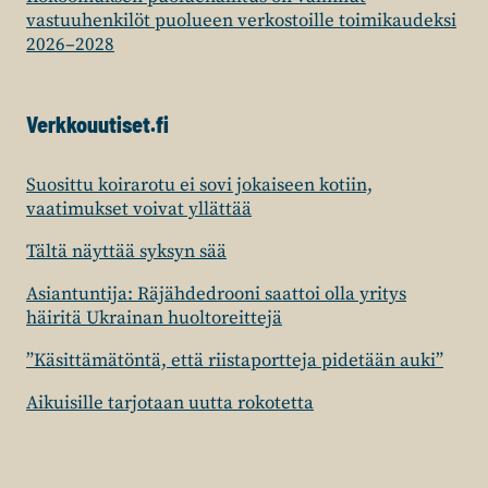
vastuuhenkilöt puolueen verkostoille toimikaudeksi
2026–2028
Verkkouutiset.fi
Suosittu koirarotu ei sovi jokaiseen kotiin,
vaatimukset voivat yllättää
Tältä näyttää syksyn sää
Asiantuntija: Räjähdedrooni saattoi olla yritys
häiritä Ukrainan huoltoreittejä
”Käsittämätöntä, että riistaportteja pidetään auki”
Aikuisille tarjotaan uutta rokotetta