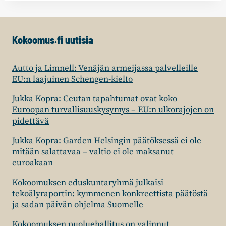
Kokoomus.fi uutisia
Autto ja Limnell: Venäjän armeijassa palvelleille
EU:n laajuinen Schengen-kielto
Jukka Kopra: Ceutan tapahtumat ovat koko
Euroopan turvallisuuskysymys – EU:n ulkorajojen on
pidettävä
Jukka Kopra: Garden Helsingin päätöksessä ei ole
mitään salattavaa – valtio ei ole maksanut
euroakaan
Kokoomuksen eduskuntaryhmä julkaisi
tekoälyraportin: kymmenen konkreettista päätöstä
ja sadan päivän ohjelma Suomelle
Kokoomuksen puoluehallitus on valinnut