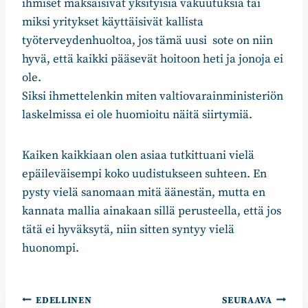
ihmiset maksaisivat yksityisiä vakuutuksia tai
miksi yritykset käyttäisivät kallista
työterveydenhuoltoa, jos tämä uusi sote on niin
hyvä, että kaikki pääsevät hoitoon heti ja jonoja ei
ole.
Siksi ihmettelenkin miten valtiovarainministeriön
laskelmissa ei ole huomioitu näitä siirtymiä.
Kaiken kaikkiaan olen asiaa tutkittuani vielä
epäileväisempi koko uudistukseen suhteen. En
pysty vielä sanomaan mitä äänestän, mutta en
kannata mallia ainakaan sillä perusteella, että jos
tätä ei hyväksytä, niin sitten syntyy vielä
huonompi.
Artikkelien
EDELLINEN
SEURAAVA