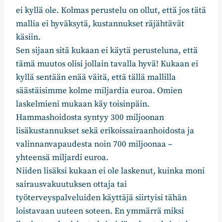
ei kyllä ole. Kolmas perustelu on ollut, että jos tätä
mallia ei hyväksytä, kustannukset räjähtävät
käsiin.
Sen sijaan sitä kukaan ei käytä perusteluna, että
tämä muutos olisi jollain tavalla hyvä! Kukaan ei
kyllä sentään enää väitä, että tällä mallilla
säästäisimme kolme miljardia euroa. Omien
laskelmieni mukaan käy toisinpäin.
Hammashoidosta syntyy 300 miljoonan
lisäkustannukset sekä erikoissairaanhoidosta ja
valinnanvapaudesta noin 700 miljoonaa –
yhteensä miljardi euroa.
Niiden lisäksi kukaan ei ole laskenut, kuinka moni
sairausvakuutuksen ottaja tai
työterveyspalveluiden käyttäjä siirtyisi tähän
loistavaan uuteen soteen. En ymmärrä miksi