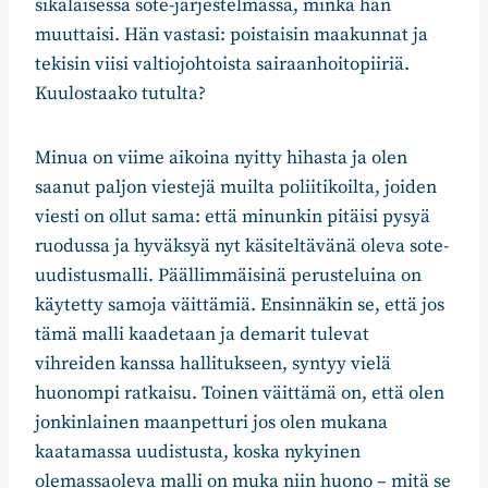
sikäläisessä sote-järjestelmässä, minkä hän
muuttaisi. Hän vastasi: poistaisin maakunnat ja
tekisin viisi valtiojohtoista sairaanhoitopiiriä.
Kuulostaako tutulta?
Minua on viime aikoina nyitty hihasta ja olen
saanut paljon viestejä muilta poliitikoilta, joiden
viesti on ollut sama: että minunkin pitäisi pysyä
ruodussa ja hyväksyä nyt käsiteltävänä oleva sote-
uudistusmalli. Päällimmäisinä perusteluina on
käytetty samoja väittämiä. Ensinnäkin se, että jos
tämä malli kaadetaan ja demarit tulevat
vihreiden kanssa hallitukseen, syntyy vielä
huonompi ratkaisu. Toinen väittämä on, että olen
jonkinlainen maanpetturi jos olen mukana
kaatamassa uudistusta, koska nykyinen
olemassaoleva malli on muka niin huono – mitä se