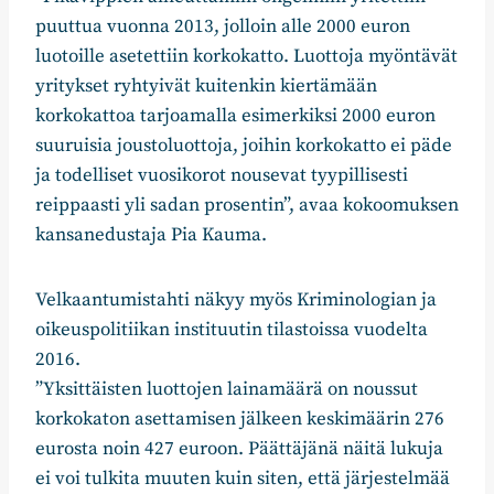
puuttua vuonna 2013, jolloin alle 2000 euron
luotoille asetettiin korkokatto. Luottoja myöntävät
yritykset ryhtyivät kuitenkin kiertämään
korkokattoa tarjoamalla esimerkiksi 2000 euron
suuruisia joustoluottoja, joihin korkokatto ei päde
ja todelliset vuosikorot nousevat tyypillisesti
reippaasti yli sadan prosentin”, avaa kokoomuksen
kansanedustaja Pia Kauma.
Velkaantumistahti näkyy myös Kriminologian ja
oikeuspolitiikan instituutin tilastoissa vuodelta
2016.
”Yksittäisten luottojen lainamäärä on noussut
korkokaton asettamisen jälkeen keskimäärin 276
eurosta noin 427 euroon. Päättäjänä näitä lukuja
ei voi tulkita muuten kuin siten, että järjestelmää