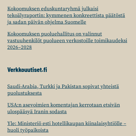
Kokoomuksen eduskuntaryhmä julkaisi
tekoälyraportin: kymmenen konkreettista päätöstä
ja sadan päivän ohjelma Suomelle
Kokoomuksen puoluehallitus on valinnut
vastuuhenkilöt puolueen verkostoille toimikaudeksi
2026–2028
Verkkouutiset.fi
Saudi-Arabia, Turkki ja Pakistan sopivat yhteistä
puolustuksesta
USA:n asevoimien komentajan kerrotaan etsivän
ulospääsyä Iranin sodasta
Yle: Ministeriö esti hotellikaupan kiinalaisyhtiölle –
huoli työpaikoista