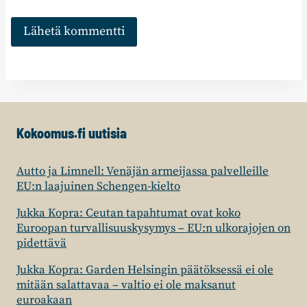
Kokoomus.fi uutisia
Autto ja Limnell: Venäjän armeijassa palvelleille
EU:n laajuinen Schengen-kielto
Jukka Kopra: Ceutan tapahtumat ovat koko
Euroopan turvallisuuskysymys – EU:n ulkorajojen on
pidettävä
Jukka Kopra: Garden Helsingin päätöksessä ei ole
mitään salattavaa – valtio ei ole maksanut
euroakaan