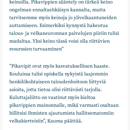
keinoilla. Pikavippien sääntely on tärkeä keino
ongelman ennaltaehkäisyn kannalta, mutta
tarvitsemme myös keinoja jo ylivelkaantuneiden
auttamiseen. Esimerkiksi kynnystä hakeutua
talous- ja velkaneuvonnan palvelujen piiriin tulisi
madaltaa. Yksi keino tässä voisi olla riittävien
resurssien turvaaminen”
”Pikavipit ovat myös kasvatuksellinen haaste.
Kouluissa tulisi opiskella nykyistä laajemmin
henkilökohtaiseen taloudenhoitoon liittyviä
asioita, jotta tietoa olisi riittävästi tarjolla.
Kuluttajaliitto on vaatinut myös kieltoa
pikavippien mainonnalle, mikä varmasti osaltaan
hillitsisi ihmisten ajautumista hallitsematomiin
velkakierteisiin”, Kauma päättää.