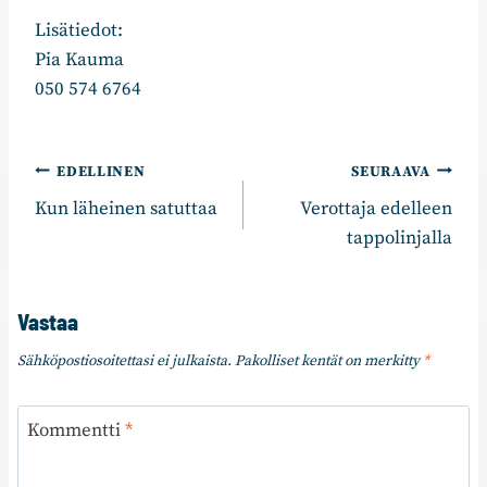
Lisätiedot:
Pia Kauma
050 574 6764
Artikkelien
EDELLINEN
SEURAAVA
Kun läheinen satuttaa
Verottaja edelleen
selaus
tappolinjalla
Vastaa
Sähköpostiosoitettasi ei julkaista.
Pakolliset kentät on merkitty
*
Kommentti
*