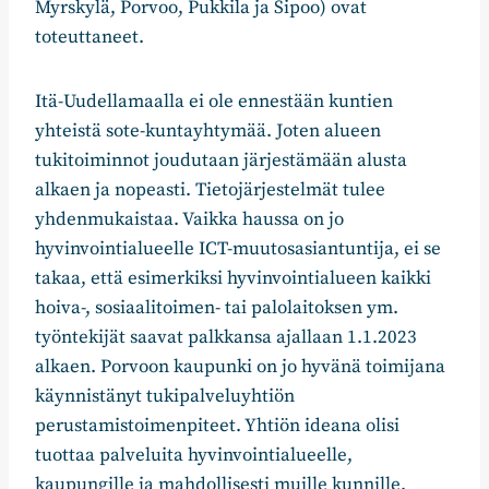
Myrskylä, Porvoo, Pukkila ja Sipoo) ovat
toteuttaneet.
Itä-Uudellamaalla ei ole ennestään kuntien
yhteistä sote-kuntayhtymää. Joten alueen
tukitoiminnot joudutaan järjestämään alusta
alkaen ja nopeasti. Tietojärjestelmät tulee
yhdenmukaistaa. Vaikka haussa on jo
hyvinvointialueelle ICT-muutosasiantuntija, ei se
takaa, että esimerkiksi hyvinvointialueen kaikki
hoiva-, sosiaalitoimen- tai palolaitoksen ym.
työntekijät saavat palkkansa ajallaan 1.1.2023
alkaen. Porvoon kaupunki on jo hyvänä toimijana
käynnistänyt tukipalveluyhtiön
perustamistoimenpiteet. Yhtiön ideana olisi
tuottaa palveluita hyvinvointialueelle,
kaupungille ja mahdollisesti muille kunnille.