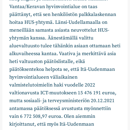
Vantaa/Keravan hyvinvointialue on taas
päättänyt, että sen henkilöstön palkkalaskennan
hoitaa HUS-yhtymä. Länsi-Uudellamaalla on
meneillään samasta asiasta neuvottelut HUS-
yhtymän kanssa. Äänestämällä valittu
aluevaltuusto tulee tähänkin asiaan ottamaan heti
alkuvaiheessa kantaa. Vaativa ja merkittävä asia
heti valtuuston päätöslistalle, eikä
päätöksentekoa helpota se, että Itä-Uudenmaan
hyvinvointialueen väliaikainen
valmistelutoimielin haki vuodelle 2022
valtionavusta ICT-muutokseen 15 476 191 euroa,
mutta sosiaali- ja terveysministeriön 20.12.2021
antamassa päätöksessä avustusta myönnettiin
vain 6 772 508,97 euroa. Olen aiemmin
kirjoittanut, että myös Itä-Uudenmaan