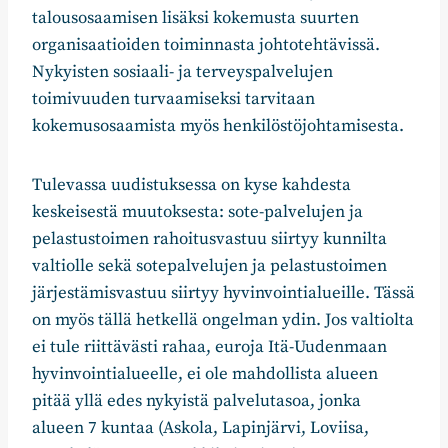
talousosaamisen lisäksi kokemusta suurten
organisaatioiden toiminnasta johtotehtävissä.
Nykyisten sosiaali- ja terveyspalvelujen
toimivuuden turvaamiseksi tarvitaan
kokemusosaamista myös henkilöstöjohtamisesta.
Tulevassa uudistuksessa on kyse kahdesta
keskeisestä muutoksesta: sote-palvelujen ja
pelastustoimen rahoitusvastuu siirtyy kunnilta
valtiolle sekä sotepalvelujen ja pelastustoimen
järjestämisvastuu siirtyy hyvinvointialueille. Tässä
on myös tällä hetkellä ongelman ydin. Jos valtiolta
ei tule riittävästi rahaa, euroja Itä-Uudenmaan
hyvinvointialueelle, ei ole mahdollista alueen
pitää yllä edes nykyistä palvelutasoa, jonka
alueen 7 kuntaa (Askola, Lapinjärvi, Loviisa,