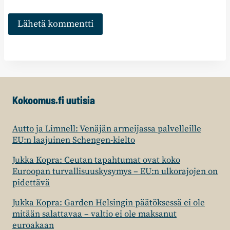
Kokoomus.fi uutisia
Autto ja Limnell: Venäjän armeijassa palvelleille
EU:n laajuinen Schengen-kielto
Jukka Kopra: Ceutan tapahtumat ovat koko
Euroopan turvallisuuskysymys – EU:n ulkorajojen on
pidettävä
Jukka Kopra: Garden Helsingin päätöksessä ei ole
mitään salattavaa – valtio ei ole maksanut
euroakaan