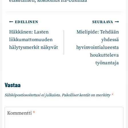
eläkeläinen, Kokoomus Itä-Uusimaa
Artikkelien
EDELLINEN
SEURAAVA
Häkkänen: Lasten
Mielipide: Tehdään
selaus
liikkumattomuuden
yhdessä
hälytysmerkit näkyvät
hyvinvointialueesta
houkutteleva
työnantaja
Vastaa
Sähköpostiosoitettasi ei julkaista.
Pakolliset kentät on merkitty
*
Kommentti
*