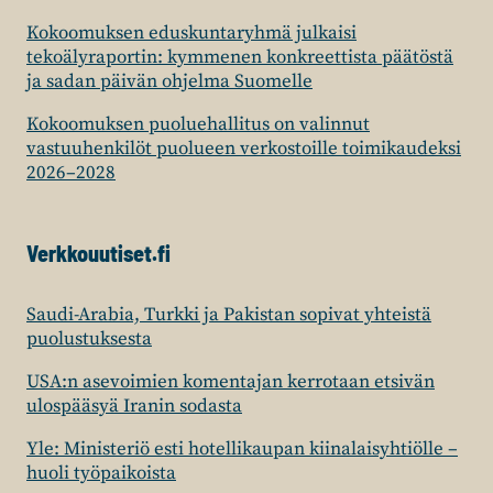
Kokoomuksen eduskuntaryhmä julkaisi
tekoälyraportin: kymmenen konkreettista päätöstä
ja sadan päivän ohjelma Suomelle
Kokoomuksen puoluehallitus on valinnut
vastuuhenkilöt puolueen verkostoille toimikaudeksi
2026–2028
Verkkouutiset.fi
Saudi-Arabia, Turkki ja Pakistan sopivat yhteistä
puolustuksesta
USA:n asevoimien komentajan kerrotaan etsivän
ulospääsyä Iranin sodasta
Yle: Ministeriö esti hotellikaupan kiinalaisyhtiölle –
huoli työpaikoista