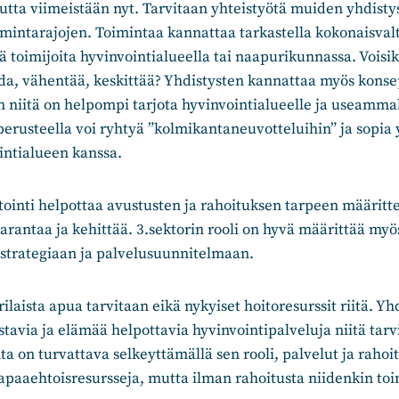
mutta viimeistään nyt. Tarvitaan yhteistyötä muiden yhdisty
imintarajojen. Toimintaa kannattaa tarkastella kokonaisvalt
ä toimijoita hyvinvointialueella tai naapurikunnassa. Voisi
ida, vähentää, keskittää? Yhdistysten kannattaa myös kons
in niitä on helpompi tarjota hyvinvointialueelle ja useamma
erusteella voi ryhtyä ”kolmikantaneuvotteluihin” ja sopia 
intialueen kanssa.
ointi helpottaa avustusten ja rahoituksen tarpeen määritt
arantaa ja kehittää. 3.sektorin rooli on hyvä määrittää myö
 strategiaan ja palvelusuunnitelmaan.
rilaista apua tarvitaan eikä nykyiset hoitoresurssit riitä. Yh
tavia ja elämää helpottavia hyvinvointipalveluja niitä tarvi
ta on turvattava selkeyttämällä sen rooli, palvelut ja rahoi
apaaehtoisresursseja, mutta ilman rahoitusta niidenkin toi