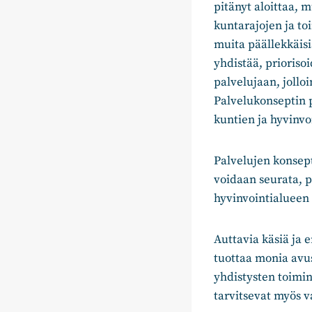
pitänyt aloittaa, 
kuntarajojen ja to
muita päällekkäisi
yhdistää, prioriso
palvelujaan, jollo
Palvelukonseptin p
kuntien ja hyvinvo
Palvelujen konsept
voidaan seurata, p
hyvinvointialueen
Auttavia käsiä ja e
tuottaa monia avus
yhdistysten toimin
tarvitsevat myös v