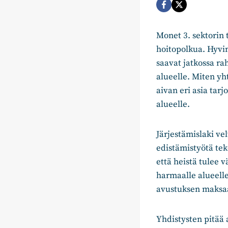
Monet 3. sektorin t
hoitopolkua. Hyvin
saavat jatkossa ra
alueelle. Miten yht
aivan eri asia tar
alueelle.
Järjestämislaki ve
edistämistyötä tek
että heistä tulee 
harmaalle alueell
avustuksen maksaa 
Yhdistysten pitää 