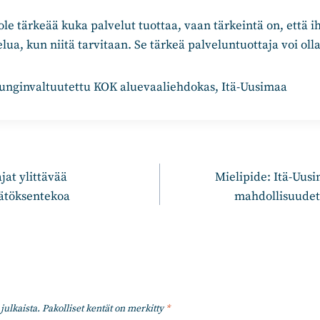
le tärkeää kuka palvelut tuottaa, vaan tärkeintä on, että 
lua, kun niitä tarvitaan. Se tärkeä palveluntuottaja voi oll
punginvaltuutettu KOK aluevaaliehdokas, Itä-Uusimaa
n
jat ylittävää
Mielipide: Itä-Uus
äätöksentekoa
mahdollisuudet
julkaista.
Pakolliset kentät on merkitty
*