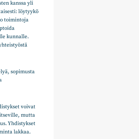
sten kanssa yli
aisesti: löytyykö
ko toimintoja
eptoida
lle kunnalle.
yhteistyöstä
elyä, sopimusta
s
distykset voivat
tseville, mutta
tus. Yhdistykset
minta lakkaa.