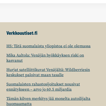
Verkkouutiset.fi
HS: Tätä suomalaista yliopistoa ei ole olemassa
Mika Aaltola: Venäjän hyökkäyksen riski on
kasvanut
Hurjat satelliittikuvat Venäjältä: Wildberriesin
keskukset paloivat maan tasalle
Suomalaisten rahastosijoitukset nousivat
ennätykseen – arvo jo 60,5 miljardia
Tämän kilven merkitys jää monelta autoilijalta
huomaamatta