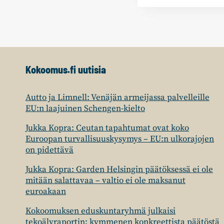
Kokoomus.fi uutisia
Autto ja Limnell: Venäjän armeijassa palvelleille
EU:n laajuinen Schengen-kielto
Jukka Kopra: Ceutan tapahtumat ovat koko
Euroopan turvallisuuskysymys – EU:n ulkorajojen
on pidettävä
Jukka Kopra: Garden Helsingin päätöksessä ei ole
mitään salattavaa – valtio ei ole maksanut
euroakaan
Kokoomuksen eduskuntaryhmä julkaisi
tekoälyraportin: kymmenen konkreettista päätöstä