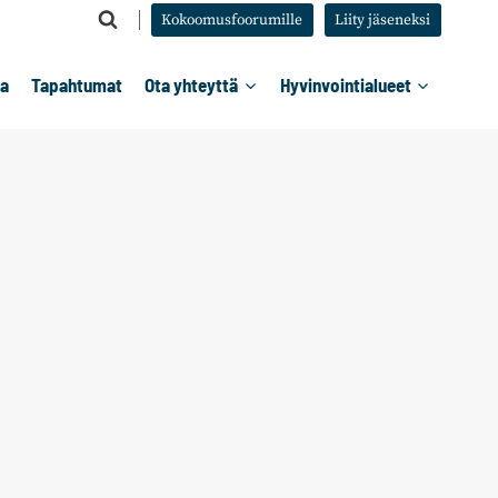
Kokoomusfoorumille
Liity jäseneksi
ta
Tapahtumat
Ota yhteyttä
Hyvinvointialueet