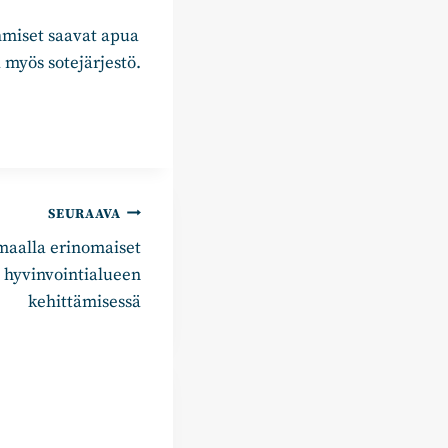
ihmiset saavat apua
a myös sotejärjestö.
SEURAAVA
imaalla erinomaiset
 hyvinvointialueen
kehittämisessä