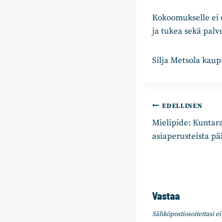
Kokoomukselle ei o
ja tukea sekä palve
Silja Metsola kau
Artikkelie
EDELLINEN
Mielipide: Kuntara
selaus
asiaperusteista p
Vastaa
Sähköpostiosoitettasi ei 