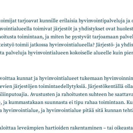
oimijat tarjoavat kunnille erilaisia hyvinvointipalveluja ja 
vointialueella toimivat järjestöt ja yhdistykset ovat huole
hoitusta toimintaan, ja miten he pystyvät tarjoamaan palve
eistyö toimii jatkossa hyvinvointialueella? Järjestö- ja yhdi
jota palveluja hyvinvointialueen kokoiselle alueelle kuin p
lvoittaa kunnat ja hyvinvointialueet tukemaan hyvinvoinni
evien järjestöjen toimintaedellytyksiä. Järjestökentällä oll
väliinputoajia. Avustusten ja rahoitusten suhteen he saattav
e, ja kummastakaan suunnasta ei tipu rahaa toimintaan. K
hyvinvointialue, ja hyvinvointialue pitää sitä kunnan teh
aloittaa leveämpien hartioiden rakentaminen – tai oikeastaa