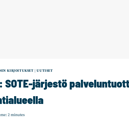
EN KIRJOITUKSET
|
UUTISET
e: SOTE-järjestö palveluntuot
tialueella
ime:
2
minutes