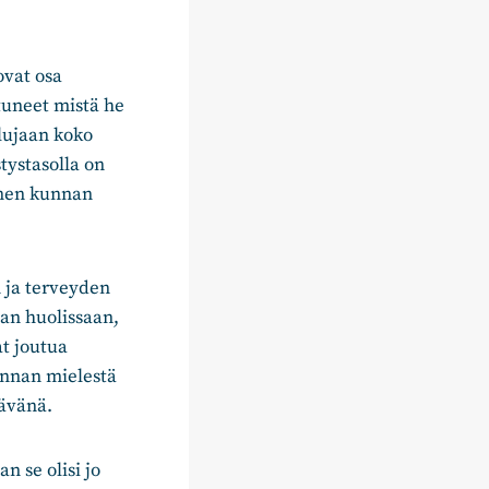
ovat osa
stuneet mistä he
lujaan koko
stystasolla on
ienen kunnan
n ja terveyden
aan huolissaan,
at joutua
unnan mielestä
tävänä.
n se olisi jo