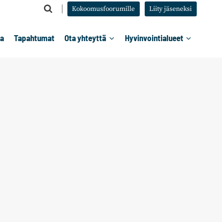
Kokoomusfoorumille
Liity jäseneksi
ta
Tapahtumat
Ota yhteyttä
Hyvinvointialueet