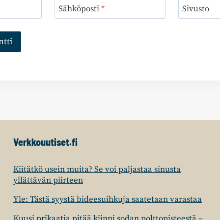
Sähköposti
*
Sivusto
Verkkouutiset.fi
Kiitätkö usein muita? Se voi paljastaa sinusta
yllättävän piirteen
Yle: Tästä syystä bideesuihkuja saatetaan varastaa
Kuusi prikaatia pitää kiinni sodan polttopisteestä –