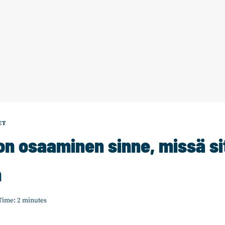
ET
on osaaminen sinne, missä si
n
Time:
2
minutes