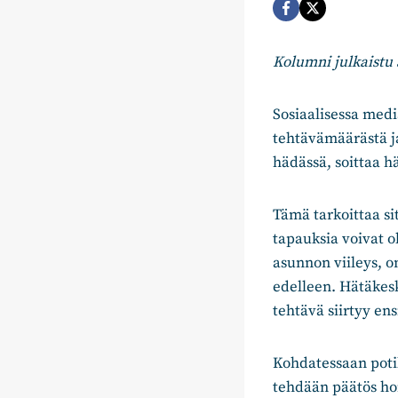
Kolumni julkaistu 
Sosiaalisessa medi
tehtävämäärästä ja
hädässä, soittaa 
Tämä tarkoittaa sit
tapauksia voivat o
asunnon viileys, o
edelleen. Hätäkesk
tehtävä siirtyy en
Kohdatessaan potil
tehdään päätös hoi