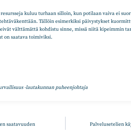
esursseja kuluu turhaan silloin, kun potilaan vaiva ei suo
ehtäväkenttään. Tällöin esimerkiksi päivystykset kuormitt
eivät välttämättä kohdistu sinne, missä niitä kipeimmin tarv
t on saatava toimiviksi.
rvallisuus -lautakunnan puheenjohtaja
n
den saatavuuden
Palvelusetelien kä