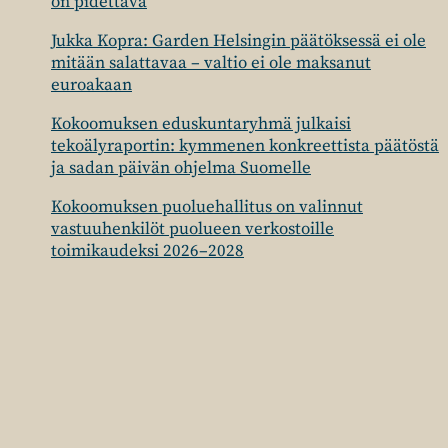
on pidettävä
Jukka Kopra: Garden Helsingin päätöksessä ei ole
mitään salattavaa – valtio ei ole maksanut
euroakaan
Kokoomuksen eduskuntaryhmä julkaisi
tekoälyraportin: kymmenen konkreettista päätöstä
ja sadan päivän ohjelma Suomelle
Kokoomuksen puoluehallitus on valinnut
vastuuhenkilöt puolueen verkostoille
toimikaudeksi 2026–2028