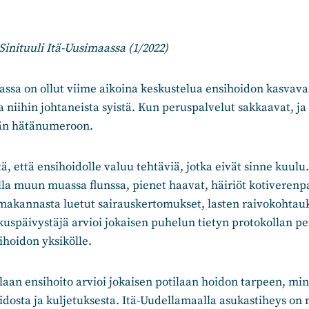
Sinituuli Itä-Uusimaassa (1/2022)
assa on ollut viime aikoina keskustelua ensihoidon kasvava
 niihin johtaneista syistä. Kun peruspalvelut sakkaavat, j
hän hätänumeroon.
ä, että ensihoidolle valuu tehtäviä, jotka eivät sinne kuulu.
lla muun muassa flunssa, pienet haavat, häiriöt kotiverenp
makannasta luetut sairauskertomukset, lasten raivokohtauks
uspäivystäjä arvioi jokaisen puhelun tietyn protokollan per
sihoidon yksikölle.
aan ensihoito arvioi jokaisen potilaan hoidon tarpeen, min
dosta ja kuljetuksesta. Itä-Uudellamaalla asukastiheys on m