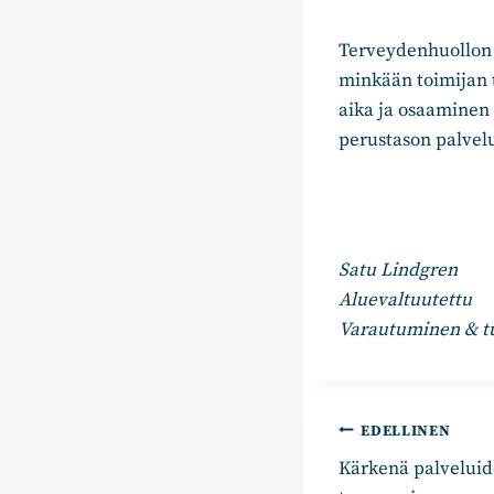
Terveydenhuollon r
minkään toimijan t
aika ja osaaminen 
perustason palvelu
Satu Lindgren
Aluevaltuutettu
Varautuminen & tu
Artikkelie
EDELLINEN
Kärkenä palvelui
selaus