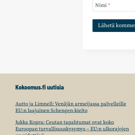
Nimi
*
Kokoomus.fi uutisia
Autto ja Limnell: Venäjän armeijassa palvelleille
EU:n laajuinen Schengen-kielto
Jukka Kopra: Ceutan tapahtumat ovat koko
Euroopan turvallisuuskysymys – EU:n ulkorajojen