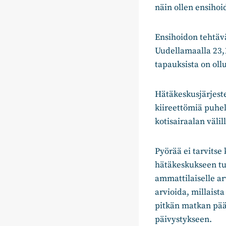
näin ollen ensihoi
Ensihoidon tehtävä
Uudellamaalla 23,1 
tapauksista on ollu
Hätäkeskusjärjest
kiireettömiä puhel
kotisairaalan välil
Pyörää ei tarvitse
hätäkeskukseen tul
ammattilaiselle ar
arvioida, millaista
pitkän matkan pää
päivystykseen.