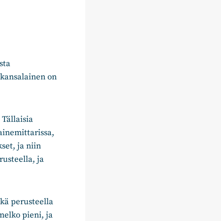
sta
a kansalainen on
 Tällaisia
ainemittarissa,
et, ja niin
usteella, ja
kä perusteella
elko pieni, ja