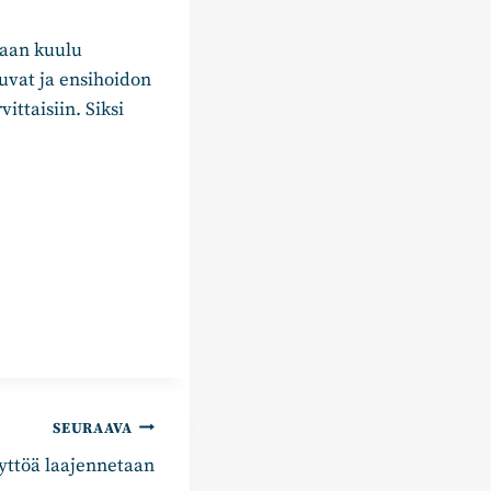
raan kuulu
uvat ja ensihoidon
ittaisiin. Siksi
SEURAAVA
yttöä laajennetaan