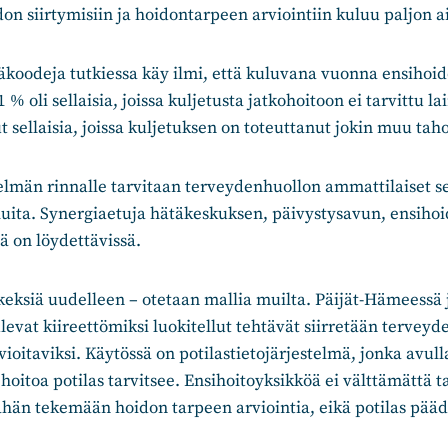
don siirtymisiin ja hoidontarpeen arviointiin kuluu paljon 
koodeja tutkiessa käy ilmi, että kuluvana vuonna ensihoido
% oli sellaisia, joissa kuljetusta jatkohoitoon ei tarvittu la
t sellaisia, joissa kuljetuksen on toteuttanut jokin muu tah
elmän rinnalle tarvitaan terveydenhuollon ammattilaiset 
uita. Synergiaetuja hätäkeskuksen, päivystysavun, ensihoi
lä on löydettävissä.
 keksiä uudelleen – otetaan mallia muilta. Päijät-Hämeessä 
evat kiireettömiksi luokitellut tehtävät siirretään tervey
vioitaviksi. Käytössä on potilastietojärjestelmä, jonka avul
 hoitoa potilas tarvitsee. Ensihoitoyksikköä ei välttämättä t
hän tekemään hoidon tarpeen arviointia, eikä potilas pääd