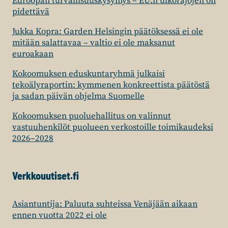
Euroopan turvallisuuskysymys – EU:n ulkorajojen on
pidettävä
Jukka Kopra: Garden Helsingin päätöksessä ei ole
mitään salattavaa – valtio ei ole maksanut
euroakaan
Kokoomuksen eduskuntaryhmä julkaisi
tekoälyraportin: kymmenen konkreettista päätöstä
ja sadan päivän ohjelma Suomelle
Kokoomuksen puoluehallitus on valinnut
vastuuhenkilöt puolueen verkostoille toimikaudeksi
2026–2028
Verkkouutiset.fi
Asiantuntija: Paluuta suhteissa Venäjään aikaan
ennen vuotta 2022 ei ole