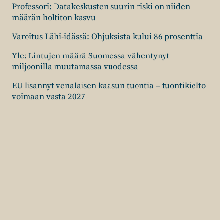
Professori: Datakeskusten suurin riski on niiden
määrän holtiton kasvu
Varoitus Lähi-idässä: Ohjuksista kului 86 prosenttia
Yle: Lintujen määrä Suomessa vähentynyt
miljoonilla muutamassa vuodessa
EU lisännyt venäläisen kaasun tuontia – tuontikielto
voimaan vasta 2027