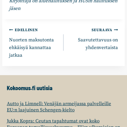
Kirjoittaja on aluehallituksen ja HUSin hallituksen
jäsen
Artikkelien
EDELLINEN
SEURAAVA
Nuorten maksutonta
Saavutettavuus on
selaus
ehkäisyä kannattaa
yhdenvertaista
jatkaa
Kokoomus.fi uutisia
Autto ja Limnell: Venäjän armeijassa palvelleille
EU:n laajuinen Schengen-kielto
Jukka Kopra: Ceutan tapahtumat ovat koko