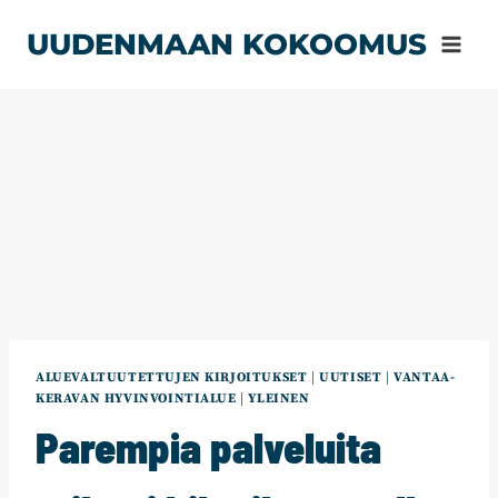
Siirry
UUDENMAAN KOKOOMUS
sisältöön
ALUEVALTUUTETTUJEN KIRJOITUKSET
|
UUTISET
|
VANTAA-
KERAVAN HYVINVOINTIALUE
|
YLEINEN
Parempia palveluita