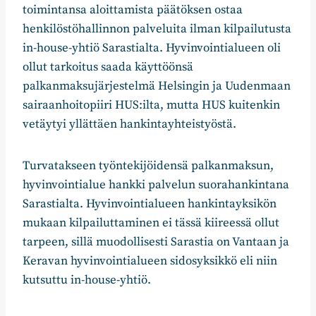
toimintansa aloittamista päätöksen ostaa
henkilöstöhallinnon palveluita ilman kilpailutusta
in-house-yhtiö Sarastialta. Hyvinvointialueen oli
ollut tarkoitus saada käyttöönsä
palkanmaksujärjestelmä Helsingin ja Uudenmaan
sairaanhoitopiiri HUS:ilta, mutta HUS kuitenkin
vetäytyi yllättäen hankintayhteistyöstä.
Turvatakseen työntekijöidensä palkanmaksun,
hyvinvointialue hankki palvelun suorahankintana
Sarastialta. Hyvinvointialueen hankintayksikön
mukaan kilpailuttaminen ei tässä kiireessä ollut
tarpeen, sillä muodollisesti Sarastia on Vantaan ja
Keravan hyvinvointialueen sidosyksikkö eli niin
kutsuttu in-house-yhtiö.