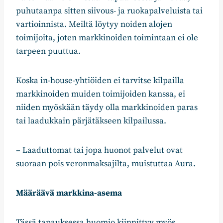
puhutaanpa sitten siivous- ja ruokapalveluista tai
vartioinnista. Meiltä löytyy noiden alojen
toimijoita, joten markkinoiden toimintaan ei ole
tarpeen puuttua.
Koska in-house-yhtiöiden ei tarvitse kilpailla
markkinoiden muiden toimijoiden kanssa, ei
niiden myöskään täydy olla markkinoiden paras
tai laadukkain pärjätäkseen kilpailussa.
– Laaduttomat tai jopa huonot palvelut ovat
suoraan pois veronmaksajilta, muistuttaa Aura.
Määräävä markkina-asema
Tässä tapauksessa huomio kiinnittyy myös