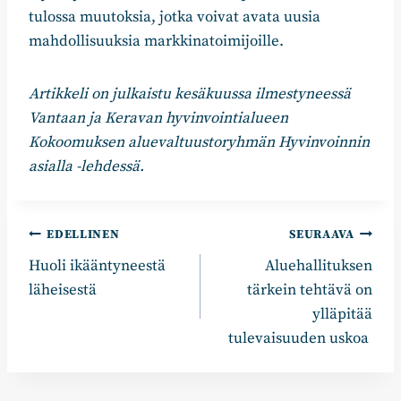
tulossa muutoksia, jotka voivat avata uusia
mahdollisuuksia markkinatoimijoille.
Artikkeli on julkaistu kesäkuussa ilmestyneessä
Vantaan ja Keravan hyvinvointialueen
Kokoomuksen aluevaltuustoryhmän Hyvinvoinnin
asialla -lehdessä.
Artikkelien
EDELLINEN
SEURAAVA
Huoli ikääntyneestä
Aluehallituksen
selaus
läheisestä
tärkein tehtävä on
ylläpitää
tulevaisuuden uskoa