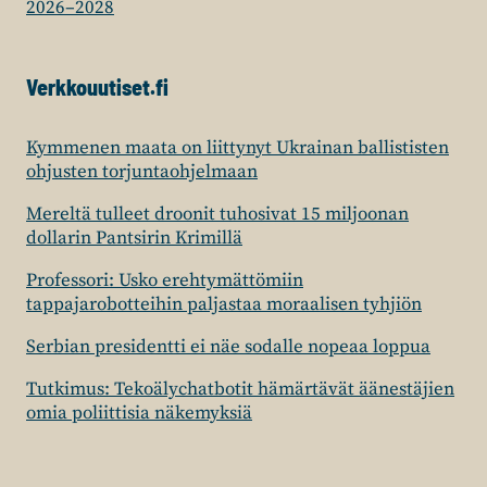
2026–2028
Verkkouutiset.fi
Kymmenen maata on liittynyt Ukrainan ballististen
ohjusten torjuntaohjelmaan
Mereltä tulleet droonit tuhosivat 15 miljoonan
dollarin Pantsirin Krimillä
Professori: Usko erehtymättömiin
tappajarobotteihin paljastaa moraalisen tyhjiön
Serbian presidentti ei näe sodalle nopeaa loppua
Tutkimus: Tekoälychatbotit hämärtävät äänestäjien
omia poliittisia näkemyksiä