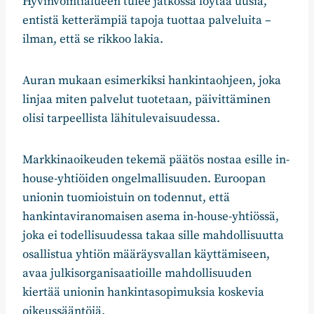
Hyvinvointialueen tulee jatkossa löytää uusia,
entistä ketterämpiä tapoja tuottaa palveluita –
ilman, että se rikkoo lakia.
Auran mukaan esimerkiksi hankintaohjeen, joka
linjaa miten palvelut tuotetaan, päivittäminen
olisi tarpeellista lähitulevaisuudessa.
Markkinaoikeuden tekemä päätös nostaa esille in-
house-yhtiöiden ongelmallisuuden. Euroopan
unionin tuomioistuin on todennut, että
hankintaviranomaisen asema in-house-yhtiössä,
joka ei todellisuudessa takaa sille mahdollisuutta
osallistua yhtiön määräysvallan käyttämiseen,
avaa julkisorganisaatioille mahdollisuuden
kiertää unionin hankintasopimuksia koskevia
oikeussääntöjä.