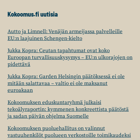
Kokoomus.fi uutisia
Autto ja Limnell: Venäjän armeijassa palvelleille
EU:n laajuinen Schengen-kielto
Jukka Kopra: Ceutan tapahtumat ovat koko
Euroopan turvallisuuskysymys – EU:n ulkorajojen on
pidettävä
Jukka Kopra: Garden Helsingin päätöksessä ei ole
mitään salattavaa – valtio ei ole maksanut
euroakaan
Kokoomuksen eduskuntaryhmä julkaisi
tekoälyraportin: kymmenen konkreettista päätöstä
ja sadan päivän ohjelma Suomelle
Kokoomuksen puoluehallitus on valinnut
vastuuhenkilöt puolueen verkostoille toimikaudeksi