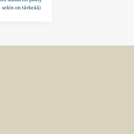
a sekin on tärkeää)