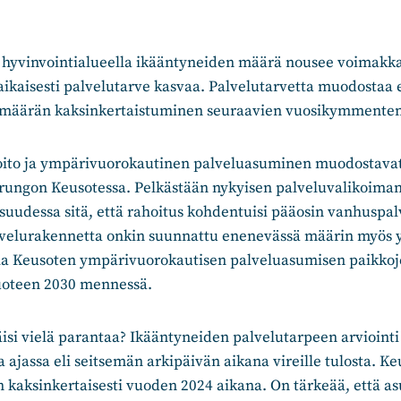
yvinvointialueella ikääntyneiden määrä nousee voimakka
kaisesti palvelutarve kasvaa. Palvelutarvetta muodostaa er
 määrän kaksinkertaistuminen seuraavien vuosikymmenten
oito ja ympärivuorokautinen palveluasuminen muodostavat
rungon Keusotessa. Pelkästään nykyisen palveluvalikoima
aisuudessa sitä, että rahoitus kohdentuisi pääosin vanhuspal
velurakennetta onkin suunnattu enenevässä määrin myös y
la Keusoten ympärivuorokautisen palveluasumisen paikko
vuoteen 2030 mennessä.
isi vielä parantaa? Ikääntyneiden palvelutarpeen arviointi 
a ajassa eli seitsemän arkipäivän aikana vireille tulosta. K
in kaksinkertaisesti vuoden 2024 aikana. On tärkeää, että a