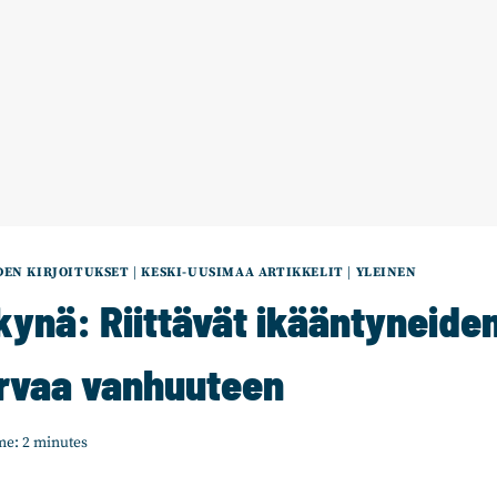
EN KIRJOITUKSET
|
KESKI-UUSIMAA ARTIKKELIT
|
YLEINEN
ynä: Riittävät ikääntyneiden
urvaa vanhuuteen
me:
2
minutes