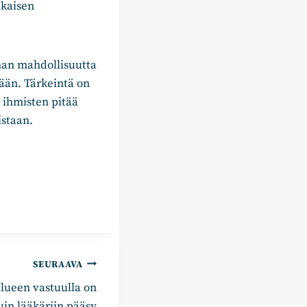
ukaisen
nan mahdollisuutta
ään. Tärkeintä on
 ihmisten pitää
istaan.
SEURAAVA
lueen vastuulla on
uin lääkäriin pääsy