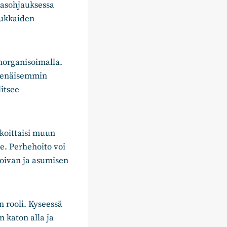
kasohjauksessa
sukkaiden
norganisoimalla.
tsenäisemmin
itsee
koittaisi muun
le. Perhehoito voi
hoivan ja asumisen
n rooli. Kyseessä
n katon alla ja