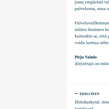
jossa ympäristö tu
palvelunsa, asua o
Palveluvalikoiman
niiden ihmisten ko
kuitenkin se, että
voida luottaa siih
Pirjo Vainio
Kirjoittaja on män
Artikkelie
EDELLINEN
Ehdokaskynä: Ante
selaus
tarvitaan?