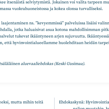
kee itsenäistä selviytymistä. Jokainen voi valita tarpeen m
massa vuokrahuoneistossa ja kokea olonsa turvalliseksi.
 laajentaminen ns. ”kevyemmissä” palveluissa lisäisi valin
hdalla, jotka haluaisivat asua kotona mahdollisimman pitk
 palvelut tukevat ikääntyneen arjen sujuvuutta. Ikääntyessä
en, että hyvinvointialueellamme huolehditaan heidän tarpe
tsäläläinen aluevaaliehdokas (Keski-Uusimaa).
n
eksi, mutta mihin teitä
Ehdokaskynä: Hyvinvointia
paljon muutakin, k