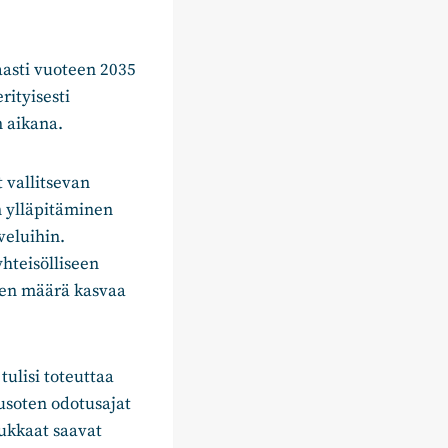
asti vuoteen 2035
ityisesti
 aikana.
 vallitsevan
n ylläpitäminen
veluihin.
hteisölliseen
jen määrä kasvaa
tulisi toteuttaa
eusoten odotusajat
sukkaat saavat