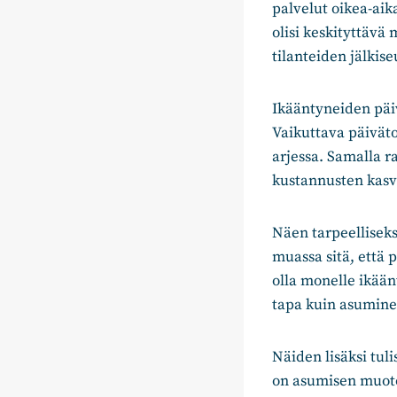
palvelut oikea-aik
olisi keskityttävä
tilanteiden jälkis
Ikääntyneiden päi
Vaikuttava päivät
arjessa. Samalla 
kustannusten kasv
Näen tarpeellisek
muassa sitä, että 
olla monelle ikään
tapa kuin asuminen
Näiden lisäksi tuli
on asumisen muoto,