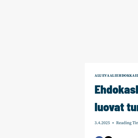
ALUEVAALIEHDOKKAID
Ehdokask
luovat t
3.4.2025
Reading Ti