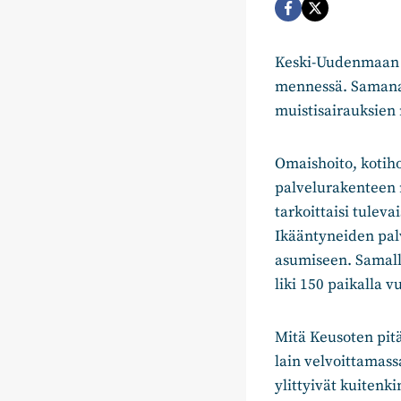
Keski-Uudenmaan h
mennessä. Samanai
muistisairauksien
Omaishoito, kotih
palvelurakenteen 
tarkoittaisi tulev
Ikääntyneiden pal
asumiseen. Samal
liki 150 paikalla 
Mitä Keusoten pitä
lain velvoittamass
ylittyivät kuitenk