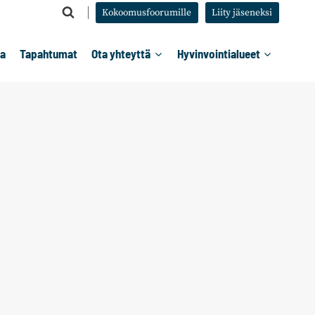
Kokoomusfoorumille
Liity jäseneksi
ta
Tapahtumat
Ota yhteyttä
Hyvinvointialueet