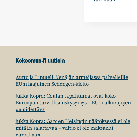
Kokoomus.fi uutisia
Autto ja Limnell: Venäjän armeijassa palvelleille
EU:n laajuinen Schengen-kielto
Jukka Kopra: Ceutan tapahtumat ovat koko
Euroopan turvallisuuskysymys – EU:n ulkorajojen
on pidettävä
Jukka Kopra: Garden Helsingin päätöksessä ei ole
mitään salattavaa – valtio ei ole maksanut
euroakaan