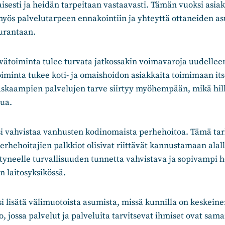
aisesti ja heidän tarpeitaan vastaavasti. Tämän vuoksi asia
 myös palvelutarpeen ennakointiin ja yhteyttä ottaneiden a
eurantaan.
vätoiminta tulee turvata jatkossakin voimavaroja uudellee
oiminta tukee koti- ja omaishoidon asiakkaita toimimaan i
raskaampien palvelujen tarve siirtyy myöhempään, mikä hill
ua.
si vahvistaa vanhusten kodinomaista perhehoitoa. Tämä tar
perhehoitajien palkkiot olisivat riittävät kannustamaan alal
tyneelle turvallisuuden tunnetta vahvistava ja sopivampi 
 laitosyksikössä.
si lisätä välimuotoista asumista, missä kunnilla on keskeine
 jossa palvelut ja palveluita tarvitsevat ihmiset ovat sama