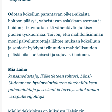
Odotan kokeilun parantavan oikea-aikaista
hoitoon pääsyä, vahvistavan asiakkaan asemaa ja
hoidon jatkuvuutta sekä vähentävän julkisen
puolen työkuormaa. Toivon, että mahdollisimman
moni palveluntuottaja lähtee mukaan kokeiluun
ja seniorit hyödyntävät uuden mahdollisuuden
päästä oikea-aikaisesti ja sujuvasti hoitoon.
Mia Laiho
kansanedustaja,
lääketieteen tohtori
,
Länsi-
Uudenmaan hyvinvointialueen aluehallituksen
puheenjohtaja
ja
sosiaali-ja terveysvaliokunnan
varapuheenjohtaja
Mielipidekirjoitus on julkaistu Helsingin