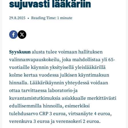
sujuvasti lääkäriin
29.8.2025
Reading Time:
1
minute
Syyskuun
alusta tulee voimaan hallituksen
valinnanvapauskokeilu, joka mahdollistaa yli 65-
vuotiaille käynnin yksityisellä yleislääkärillä
kolme kertaa vuodessa julkisen käyntimaksun
hinnalla. Lääkärikäynnin yhteydessä voidaan
ottaa tarvittaessa laboratorio-ja
kuvantamistutkimuksia asiakkaalle merkittävästi
edullisemmilla hinnoilla, esimerkiksi
tulehdusarvo CRP 3 euroa, virtsanäyte 4 euroa,
verenkuva 3 euroa ja verensokeri 2 euroa.