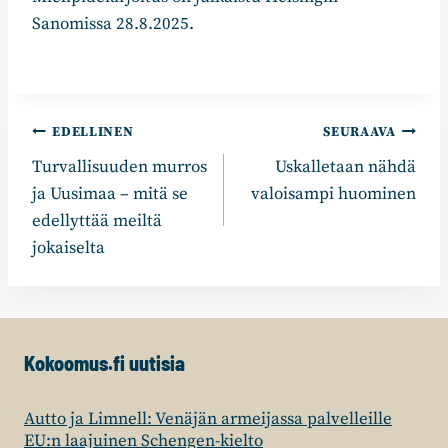
Sanomissa 28.8.2025.
Artikkelien
EDELLINEN
SEURAAVA
Turvallisuuden murros
Uskalletaan nähdä
selaus
ja Uusimaa – mitä se
valoisampi huominen
edellyttää meiltä
jokaiselta
Kokoomus.fi uutisia
Autto ja Limnell: Venäjän armeijassa palvelleille
EU:n laajuinen Schengen-kielto