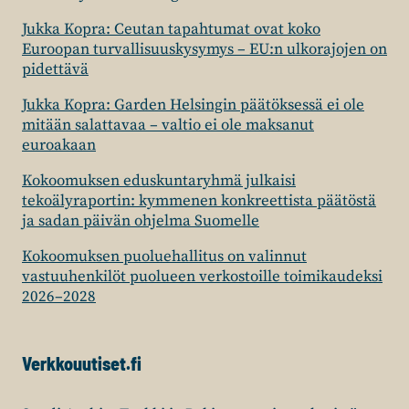
Jukka Kopra: Ceutan tapahtumat ovat koko
Euroopan turvallisuuskysymys – EU:n ulkorajojen on
pidettävä
Jukka Kopra: Garden Helsingin päätöksessä ei ole
mitään salattavaa – valtio ei ole maksanut
euroakaan
Kokoomuksen eduskuntaryhmä julkaisi
tekoälyraportin: kymmenen konkreettista päätöstä
ja sadan päivän ohjelma Suomelle
Kokoomuksen puoluehallitus on valinnut
vastuuhenkilöt puolueen verkostoille toimikaudeksi
2026–2028
Verkkouutiset.fi