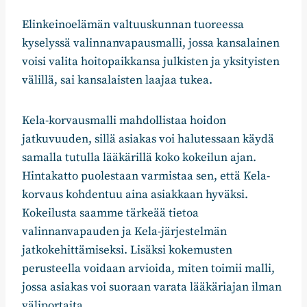
Elinkeinoelämän valtuuskunnan tuoreessa
kyselyssä valinnanvapausmalli, jossa kansalainen
voisi valita hoitopaikkansa julkisten ja yksityisten
välillä, sai kansalaisten laajaa tukea.
Kela-korvausmalli mahdollistaa hoidon
jatkuvuuden, sillä asiakas voi halutessaan käydä
samalla tutulla lääkärillä koko kokeilun ajan.
Hintakatto puolestaan varmistaa sen, että Kela-
korvaus kohdentuu aina asiakkaan hyväksi.
Kokeilusta saamme tärkeää tietoa
valinnanvapauden ja Kela-järjestelmän
jatkokehittämiseksi. Lisäksi kokemusten
perusteella voidaan arvioida, miten toimii malli,
jossa asiakas voi suoraan varata lääkäriajan ilman
väliportaita.