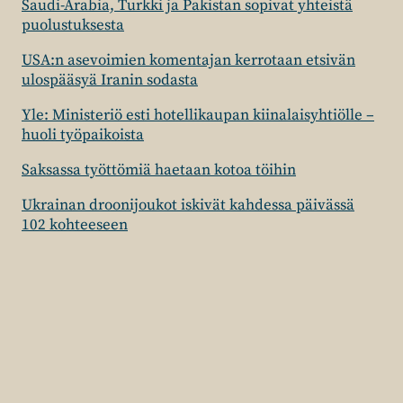
Saudi-Arabia, Turkki ja Pakistan sopivat yhteistä
puolustuksesta
USA:n asevoimien komentajan kerrotaan etsivän
ulospääsyä Iranin sodasta
Yle: Ministeriö esti hotellikaupan kiinalaisyhtiölle –
huoli työpaikoista
Saksassa työttömiä haetaan kotoa töihin
Ukrainan droonijoukot iskivät kahdessa päivässä
102 kohteeseen