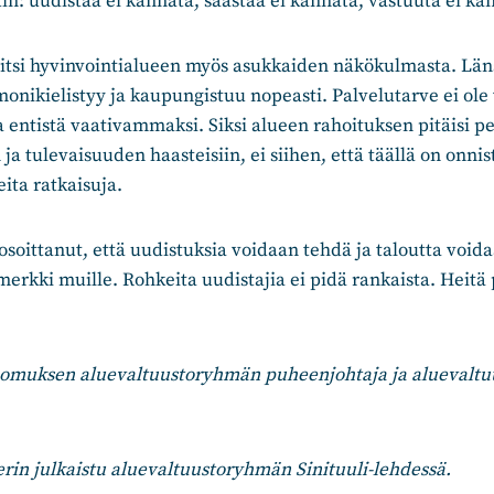
tin: uudistaa ei kannata, säästää ei kannata, vastuuta ei k
itsi hyvinvointialueen myös asukkaiden näkökulmasta. Lä
monikielistyy ja kaupungistuu nopeasti. Palvelutarve ei ol
ntistä vaativammaksi. Siksi alueen rahoituksen pitäisi pe
ja tulevaisuuden haasteisiin, ei siihen, että täällä on onn
eita ratkaisuja.
soittanut, että uudistuksia voidaan tehdä ja taloutta void
simerkki muille. Rohkeita uudistajia ei pidä rankaista. Heitä
koomuksen aluevaltuustoryhmän puheenjohtaja ja aluevaltu
rin julkaistu aluevaltuustoryhmän Sinituuli-lehdessä.