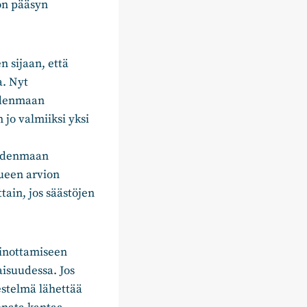
on pääsyn
n sijaan, että
a. Nyt
Uudenmaan
 jo valmiiksi yksi
Uudenmaan
lueen arvion
tain, jos säästöjen
ainottamiseen
aisuudessa. Jos
estelmä lähettää