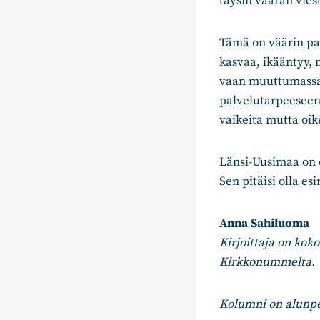
täysin väärän vies
Tämä on väärin pa
kasvaa, ikääntyy, 
vaan muuttumassa e
palvelutarpeeseen 
vaikeita mutta oik
Länsi-Uusimaa on o
Sen pitäisi olla e
Anna Sahiluoma
Kirjoittaja on ko
Kirkkonummelta.
Kolumni on alunpe