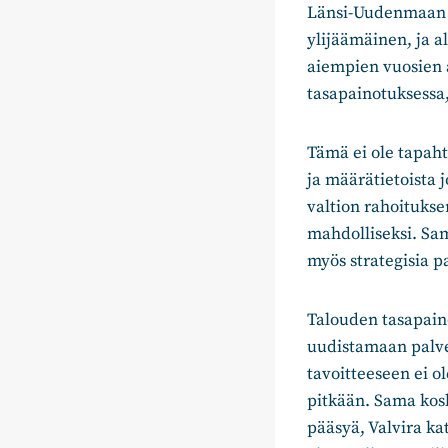
Länsi-Uudenmaan hy
ylijäämäinen, ja 
aiempien vuosien 
tasapainotuksessa
Tämä ei ole tapaht
ja määrätietoista 
valtion rahoitukse
mahdolliseksi. Sam
myös strategisia 
Talouden tasapain
uudistamaan palve
tavoitteeseen ei o
pitkään. Sama kos
pääsyä, Valvira ka