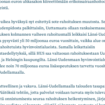
joonan euron uhkasakon kiireettömään erikoissairaanhoito
veistä.
 vaikea hyväksyä nyt esitettyä sote-rahoituksen muutosta. Se
oudenpidosta palkittaisiin, Uuttamaata ollaan rankaisemass
ituksen kolmannen vaiheen rahoitusmalli leikkaisi Länsi-
 pysyvästi yli 50 miljoonaa euroa vuosittain, vaikka alue on
oitetuista hyvinvointialueista. Samalla leikattaisiin
taedellytyksiä, sillä HUS saa valtaosan rahoituksestaan 
ta ja Helsingin kaupungilta. Länsi-Uudenmaan hyvinvointia
ee noin 70 miljoonaa euroa lisäsopeutuksen tarvetta vuosit
 Uudellamaalla.
tteellinen ja vakava. Länsi-Uudellamaalla talouden tasap
 Päätöksiä tehtiin, jotta palvelut voidaan turvata myös tulev
ttä onnistumisesta seuraa rahoituksen heikentyminen, järj