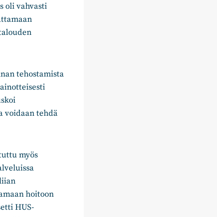
 oli vahvasti
kattamaan
 talouden
innan tehostamista
inotteisesti
uskoi
na voidaan tehdä
tuttu myös
lveluissa
liian
tamaan hoitoon
setti HUS-