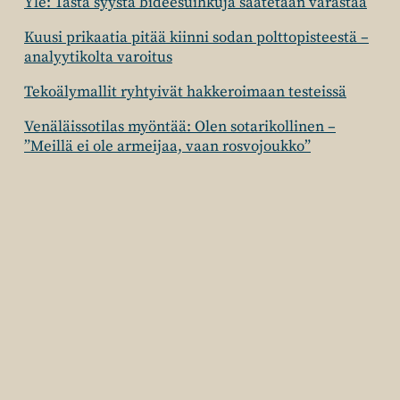
Yle: Tästä syystä bideesuihkuja saatetaan varastaa
Kuusi prikaatia pitää kiinni sodan polttopisteestä –
analyytikolta varoitus
Tekoälymallit ryhtyivät hakkeroimaan testeissä
Venäläissotilas myöntää: Olen sotarikollinen –
”Meillä ei ole armeijaa, vaan rosvojoukko”