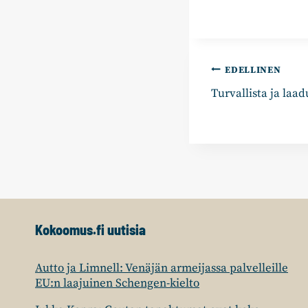
Artikkelie
EDELLINEN
Turvallista ja laa
selaus
Kokoomus.fi uutisia
Autto ja Limnell: Venäjän armeijassa palvelleille
EU:n laajuinen Schengen-kielto