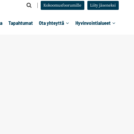
Kokoomusfoorumille
Liity jäseneksi
ta
Tapahtumat
Ota yhteyttä
Hyvinvointialueet