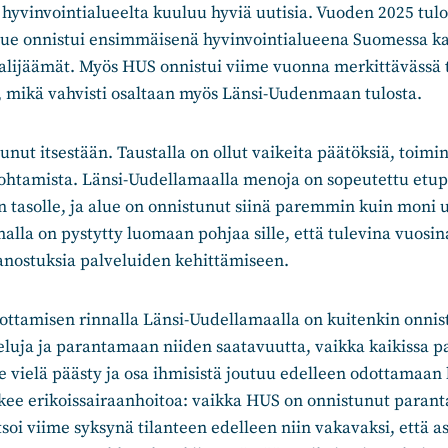
vinvointialueelta kuuluu hyviä uutisia. Vuoden 2025 tulos
alue onnistui ensimmäisenä hyvinvointialueena Suomessa 
alijäämät. Myös HUS onnistui viime vuonna merkittävässä
, mikä vahvisti osaltaan myös Länsi-Uudenmaan tulosta.
unut itsestään. Taustalla on ollut vaikeita päätöksiä, toim
johtamista. Länsi-Uudellamaalla menoja on sopeutettu etupa
n tasolle, ja alue on onnistunut siinä paremmin kuin moni 
alla on pystytty luomaan pohjaa sille, että tulevina vuosi
panostuksia palveluiden kehittämiseen.
ottamisen rinnalla Länsi-Uudellamaalla on kuitenkin onnis
luja ja parantamaan niiden saatavuutta, vaikka kaikissa pa
le vielä päästy ja osa ihmisistä joutuu edelleen odottamaan 
kee erikoissairaanhoitoa: vaikka HUS on onnistunut paran
tsoi viime syksynä tilanteen edelleen niin vakavaksi, että a