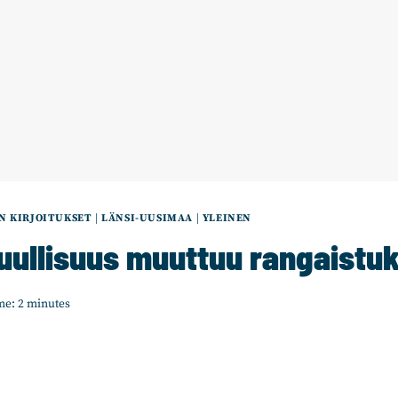
N KIRJOITUKSET
|
LÄNSI-UUSIMAA
|
YLEINEN
uullisuus muuttuu rangaistu
me:
2
minutes