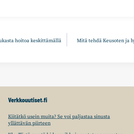
n
dukasta hoitoa keskittämällä
Mitä tehdä Keusoten ja h
Verkkouutiset.fi
Kiitätkö usein muita? Se voi paljastaa sinusta
yllättävän piirteen