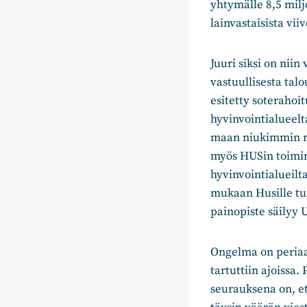
yhtymälle 8,5 mil
lainvastaisista vii
Juuri siksi on niin
vastuullisesta tal
esitetty soteraho
hyvinvointialueelta
maan niukimmin rah
myös HUSin toimin
hyvinvointialueil
mukaan Husille tul
painopiste säilyy
Ongelma on periaa
tartuttiin ajoissa.
seurauksena on, e