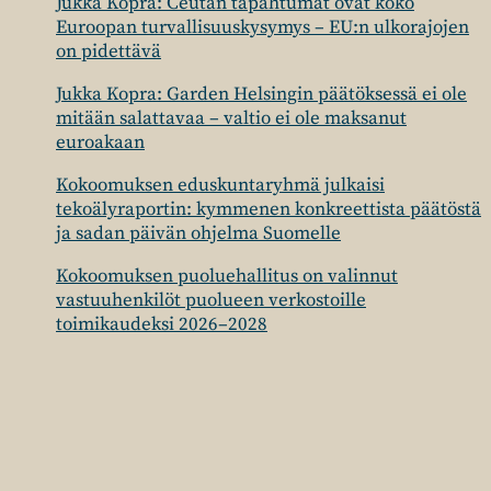
Jukka Kopra: Ceutan tapahtumat ovat koko
Euroopan turvallisuuskysymys – EU:n ulkorajojen
on pidettävä
Jukka Kopra: Garden Helsingin päätöksessä ei ole
mitään salattavaa – valtio ei ole maksanut
euroakaan
Kokoomuksen eduskuntaryhmä julkaisi
tekoälyraportin: kymmenen konkreettista päätöstä
ja sadan päivän ohjelma Suomelle
Kokoomuksen puoluehallitus on valinnut
vastuuhenkilöt puolueen verkostoille
toimikaudeksi 2026–2028