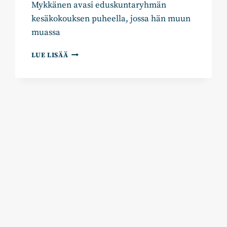
Mykkänen avasi eduskuntaryhmän
kesäkokouksen puheella, jossa hän muun
muassa
KOKOOMUKSEN
LUE LISÄÄ
MYKKÄNEN
KESÄKOKOUSPUHEESSAAN:
TIEDELEIKKAUKSET
ON
PERUTTAVA