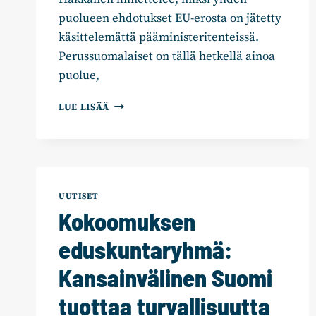
puolueen ehdotukset EU-erosta on jätetty
käsittelemättä pääministeritenteissä.
Perussuomalaiset on tällä hetkellä ainoa
puolue,
HÄKKÄNEN:
LUE LISÄÄ
EU-
ERO
OLISI
KOHTALOKAS
VIRHE
SUOMELLE
UUTISET
Kokoomuksen
eduskuntaryhmä:
Kansainvälinen Suomi
tuottaa turvallisuutta