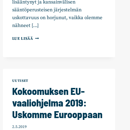
lisääntynyt ja kansainvälisen
sääntöperusteisen järjestelmän
uskottavuus on horjunut, vaikka olemme
nähneet […]
KANSAINVÄLINEN
LUE LISÄÄ
SUOMI
TUOTTAA
TURVALLISUUTTA
JA
VAKAUTTA
UUTISET
Kokoomuksen EU-
vaaliohjelma 2019:
Uskomme Eurooppaan
2.5.2019