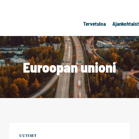
Tervetuloa
Ajankohtais
Euroopan unioni
UUTISET