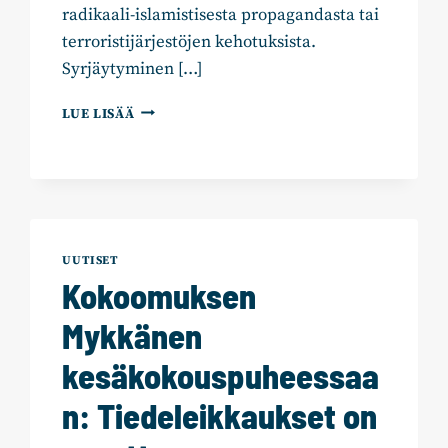
radikaali-islamistisesta propagandasta tai
terroristijärjestöjen kehotuksista.
Syrjäytyminen […]
KOKOOMUKSEN
LUE LISÄÄ
EHDOTUS
TERRORISMIA
KOSKEVAN
LAINSÄÄDÄNNÖN
KIRISTÄMISEKSI
UUTISET
Kokoomuksen
Mykkänen
kesäkokouspuheessaa
n: Tiedeleikkaukset on