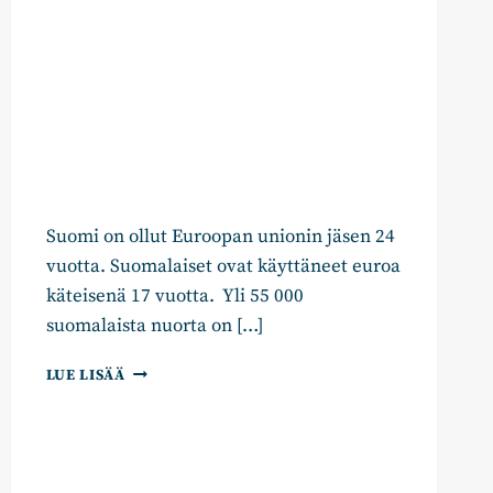
Suomi on ollut Euroopan unionin jäsen 24
vuotta. Suomalaiset ovat käyttäneet euroa
käteisenä 17 vuotta. Yli 55 000
suomalaista nuorta on […]
KOKOOMUKSEN
LUE LISÄÄ
EU-
VAALIOHJELMA
2019:
USKOMME
EUROOPPAAN