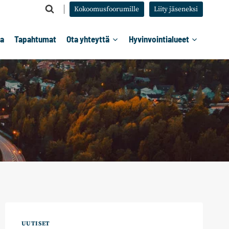
Kokoomusfoorumille
Liity jäseneksi
ta
Tapahtumat
Ota yhteyttä
Hyvinvointialueet
UUTISET