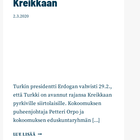
Kreikkaan
2.3.2020
Turkin presidentti Erdogan vahvisti 29.2.,
että Turkki on avannut rajansa Kreikkaan
pyrkiville siirtolaisille. Kokoomuksen
puheenjohtaja Petteri Orpo ja
kokoomuksen eduskuntaryhmän […]
KOKOOMUKSEN
LUE LISÄÄ
ORPO