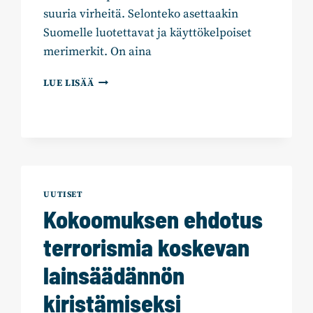
suuria virheitä. Selonteko asettaakin
Suomelle luotettavat ja käyttökelpoiset
merimerkit. On aina
ILKKA
LUE LISÄÄ
KANERVA:
“YHTEISTEN
SÄÄNTÖJEN
NOUDATTAMINEN
LUO
VAKAUTTA
JA
UUTISET
TURVAA”
Kokoomuksen ehdotus
terrorismia koskevan
lainsäädännön
kiristämiseksi