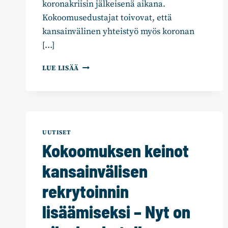
koronakriisin jälkeisenä aikana.
Kokoomusedustajat toivovat, että
kansainvälinen yhteistyö myös koronan
[…]
KOKOOMUKSEN
LUE LISÄÄ
EDUSKUNTARYHMÄ:
KANSAINVÄLINEN
SUOMI
TUOTTAA
TURVALLISUUTTA
JA
UUTISET
VAKAUTTA
Kokoomuksen keinot
–
”EMME
kansainvälisen
RATKAISE
YKSIN
rekrytoinnin
GLOBAALEJA
ONGELMIA”
lisäämiseksi – Nyt on