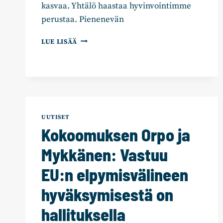
kasvaa. Yhtälö haastaa hyvinvointimme
perustaa. Pienenevän
KOKOOMUKSEN
LUE LISÄÄ
KEINOT
KANSAINVÄLISEN
REKRYTOINNIN
LISÄÄMISEKSI
–
NYT
ON
UUTISET
AIKA
Kokoomuksen Orpo ja
HOUKUTELLA
OSAAJAT
Mykkänen: Vastuu
SUOMEEN!
EU:n elpymisvälineen
hyväksymisestä on
hallituksella