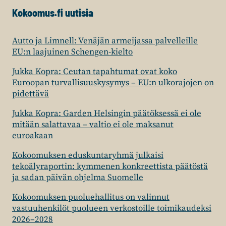
TOIMIVA
Kokoomus.fi uutisia
PALAUTUSSOPIMUS”
Autto ja Limnell: Venäjän armeijassa palvelleille
EU:n laajuinen Schengen-kielto
Jukka Kopra: Ceutan tapahtumat ovat koko
Euroopan turvallisuuskysymys – EU:n ulkorajojen on
pidettävä
Jukka Kopra: Garden Helsingin päätöksessä ei ole
mitään salattavaa – valtio ei ole maksanut
euroakaan
Kokoomuksen eduskuntaryhmä julkaisi
tekoälyraportin: kymmenen konkreettista päätöstä
ja sadan päivän ohjelma Suomelle
Kokoomuksen puoluehallitus on valinnut
vastuuhenkilöt puolueen verkostoille toimikaudeksi
2026–2028