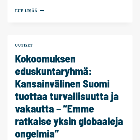
KANSAINVÄLINEN
LUE LISÄÄ
SUOMI
TUOTTAA
TURVALLISUUTTA
JA
VAKAUTTA
UUTISET
Kokoomuksen
eduskuntaryhmä:
Kansainvälinen Suomi
tuottaa turvallisuutta ja
vakautta – ”Emme
ratkaise yksin globaaleja
ongelmia”