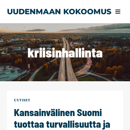
Siirry
UUDENMAAN KOKOOMUS
sisältöön
kriisinhallinta
UUTISET
Kansainvälinen Suomi
tuottaa turvallisuutta ja