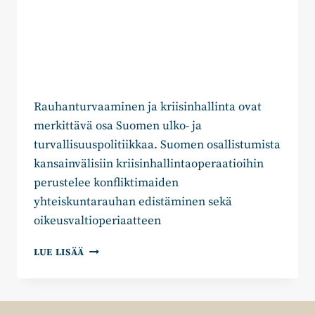
Rauhanturvaaminen ja kriisinhallinta ovat
merkittävä osa Suomen ulko- ja
turvallisuuspolitiikkaa. Suomen osallistumista
kansainvälisiin kriisinhallintaoperaatioihin
perustelee konfliktimaiden
yhteiskuntarauhan edistäminen sekä
oikeusvaltioperiaatteen
SOFIA
LUE LISÄÄ
VIKMAN:
“IRAKIN
TUKEMISEN
EHDOKSI