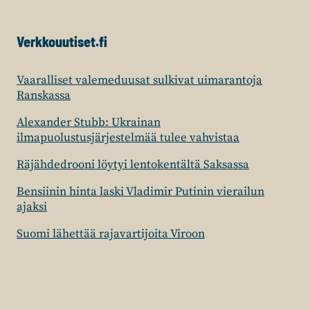
Verkkouutiset.fi
Vaaralliset valemeduusat sulkivat uimarantoja
Ranskassa
Alexander Stubb: Ukrainan
ilmapuolustusjärjestelmää tulee vahvistaa
Räjähdedrooni löytyi lentokentältä Saksassa
Bensiinin hinta laski Vladimir Putinin vierailun
ajaksi
Suomi lähettää rajavartijoita Viroon