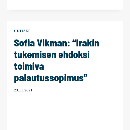
EDUSKUNTARYHMÄ:
KANSAINVÄLINEN
SUOMI
TUOTTAA
TURVALLISUUTTA
UUTISET
JA
Sofia Vikman: “Irakin
VAKAUTTA
–
tukemisen ehdoksi
”EMME
RATKAISE
toimiva
YKSIN
GLOBAALEJA
palautussopimus”
ONGELMIA”
23.11.2021