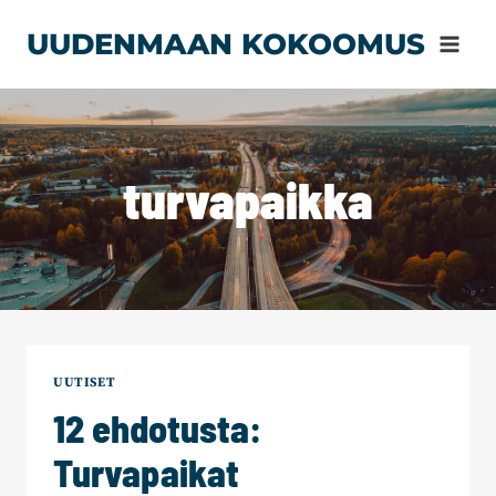
Siirry
UUDENMAAN KOKOOMUS
sisältöön
turvapaikka
UUTISET
12 ehdotusta:
Turvapaikat