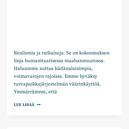
Realismia ja ratkaisuja. Se on kokoomuksen
linja humanitaarisessa maahanmuutossa.
Haluamme auttaa hädänalaisimpia,
voimavarojen rajoissa. Emme hyväksy
turvapaikkajärjestelmän väärinkäyttöä.
Ymmärrämme, että
HEIKKI
LUE LISÄÄ
VESTMAN:
”KOHDENNETAAN
TURVA
KAIKKEIN