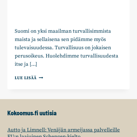
Suomi on yksi maailman turvallisimmista
maista ja sellaisena sen pidämme myös
tulevaisuudessa. Turvallisuus on jokaisen
perusoikeus. Huolehdimme turvallisuudesta
itse ja […]
VAALITEEMA:
LUE LISÄÄ
TURVALLINEN,
AVOIN
JA
KANSAINVÄLINEN
SUOMI
Kokoomus.fi uutisia
Autto ja Limnell: Venäjän armeijassa palvelleille
EU:n laajuinen Schengen-kielto