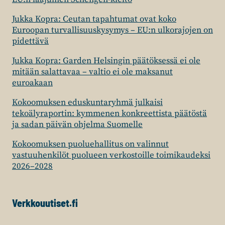
Jukka Kopra: Ceutan tapahtumat ovat koko
Euroopan turvallisuuskysymys – EU:n ulkorajojen on
pidettävä
Jukka Kopra: Garden Helsingin päätöksessä ei ole
mitään salattavaa – valtio ei ole maksanut
euroakaan
Kokoomuksen eduskuntaryhmä julkaisi
tekoälyraportin: kymmenen konkreettista päätöstä
ja sadan päivän ohjelma Suomelle
Kokoomuksen puoluehallitus on valinnut
vastuuhenkilöt puolueen verkostoille toimikaudeksi
2026–2028
Verkkouutiset.fi