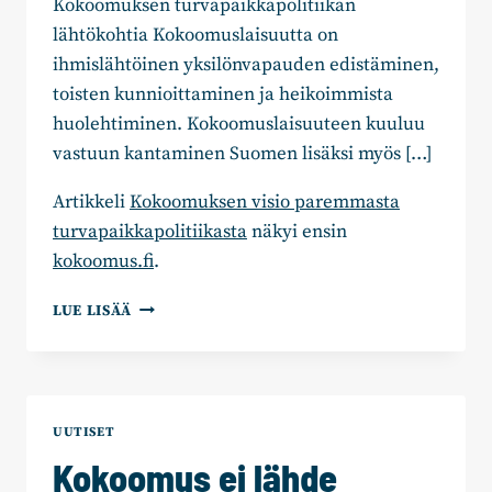
Kokoomuksen turvapaikkapolitiikan
lähtökohtia Kokoomuslaisuutta on
ihmislähtöinen yksilönvapauden edistäminen,
toisten kunnioittaminen ja heikoimmista
huolehtiminen. Kokoomuslaisuuteen kuuluu
vastuun kantaminen Suomen lisäksi myös […]
Artikkeli
Kokoomuksen visio paremmasta
turvapaikkapolitiikasta
näkyi ensin
kokoomus.fi
.
KOKOOMUKSEN
LUE LISÄÄ
VISIO
PAREMMASTA
TURVAPAIKKAPOLITIIKASTA
UUTISET
Kokoomus ei lähde