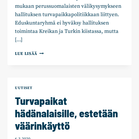
mukaan perussuomalaisten välikysymykseen
hallituksen turvapaikkapolitiikkaan liittyen.
Eduskuntaryhmä ei hyväksy hallituksen
toimintaa Kreikan ja Turkin kiistassa, mutta
[…]
KOKOOMUS
LUE LISÄÄ
EI
LÄHDE
MUKAAN
PERUSSUOMALAISTEN
VÄLIKYSYMYKSEEN
UUTISET
Turvapaikat
hädänalaisille, estetään
väärinkäyttö