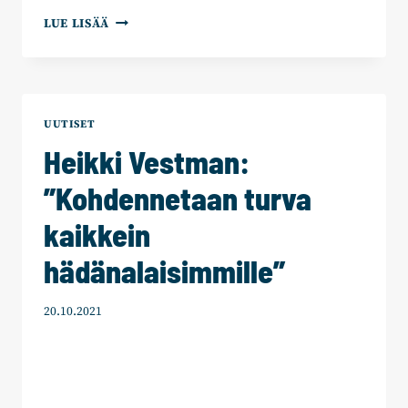
ANTTI
LUE LISÄÄ
HÄKKÄNEN:
“TURVALLISUUSLAINSÄÄDÄNTÖ
ON
SAATAVA
NOPEASTI
UUTISET
KUNTOON”
Heikki Vestman:
”Kohdennetaan turva
kaikkein
hädänalaisimmille”
20.10.2021