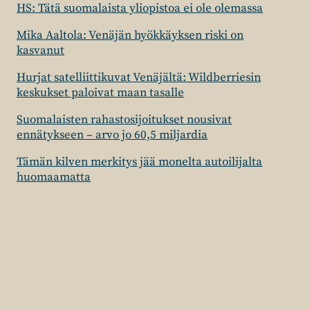
HS: Tätä suomalaista yliopistoa ei ole olemassa
Mika Aaltola: Venäjän hyökkäyksen riski on
kasvanut
Hurjat satelliittikuvat Venäjältä: Wildberriesin
keskukset paloivat maan tasalle
Suomalaisten rahastosijoitukset nousivat
ennätykseen – arvo jo 60,5 miljardia
Tämän kilven merkitys jää monelta autoilijalta
huomaamatta