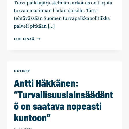
Turvapaikkajärjestelmän tarkoitus on tarjota
turvaa maailman hädänalaisille. Tässä
tehtävässään Suomen turvapaikkapolitiikka
palveli pitkään […]
12
LUE LISÄÄ
EHDOTUSTA:
TURVAPAIKAT
HÄDÄNALAISILLE,
ESTETÄÄN
VÄÄRINKÄYTTÖ
UUTISET
Antti Häkkänen:
“Turvallisuuslainsäädänt
ö on saatava nopeasti
kuntoon”