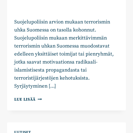
Suojelupoliisin arvion mukaan terrorismin
uhka Suomessa on tasolla kohonnut.
Suojelupoliisin mukaan merkittävimmän
terrorismin uhkan Suomessa muodostavat
edelleen yksittäiset toimijat tai pienryhmät,
jotka saavat motivaationsa radikaali-
islamistisesta propagandasta tai
terroristijärjestöjen kehotuksista.
Syrjäytyminen […]
KOKOOMUKSEN
LUE LISÄÄ
EHDOTUS
TERRORISMIA
KOSKEVAN
LAINSÄÄDÄNNÖN
KIRISTÄMISEKSI
UUTISET