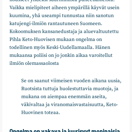
Vaikka mielipiteet aiheen ympärillä käyvät usein
kuumina, yhä useampi tunnustaa niin sanotun
katujengi-ilmiön rantautuneen Suomeen.
Kokoomuksen kansanedustaja ja aluevaltuutettu
Pihla Keto-Huovisen mukaan ongelma on
todellinen myös Keski-Uudellamaalla. Hänen
mukaansa poliisi on jo jonkin aikaa varoitellut
ilmiön olemassaolosta
Se on saanut viimeisen vuoden aikana uusia,
Ruotsista tuttuja huolestuttavia muotoja, ja
mukana on aiempaa enemmän aseita,
väkivaltaa ja viranomaisvastaisuutta, Keto-
Huovinen toteaa.
Ongelma on vakava ja juurisyyt moninaisia