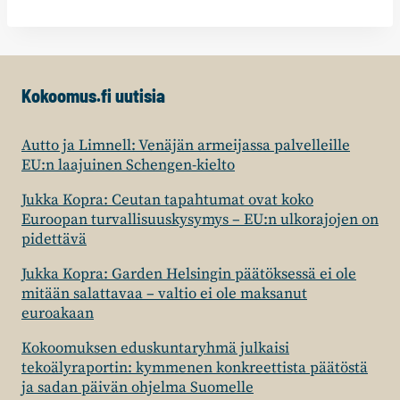
Kokoomus.fi uutisia
Autto ja Limnell: Venäjän armeijassa palvelleille
EU:n laajuinen Schengen-kielto
Jukka Kopra: Ceutan tapahtumat ovat koko
Euroopan turvallisuuskysymys – EU:n ulkorajojen on
pidettävä
Jukka Kopra: Garden Helsingin päätöksessä ei ole
mitään salattavaa – valtio ei ole maksanut
euroakaan
Kokoomuksen eduskuntaryhmä julkaisi
tekoälyraportin: kymmenen konkreettista päätöstä
ja sadan päivän ohjelma Suomelle