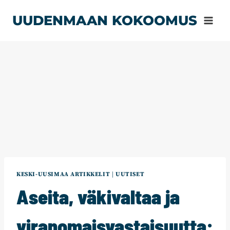
Siirry
UUDENMAAN KOKOOMUS
sisältöön
KESKI-UUSIMAA ARTIKKELIT
|
UUTISET
Aseita, väkivaltaa ja
viranomaisvastaisuutta: