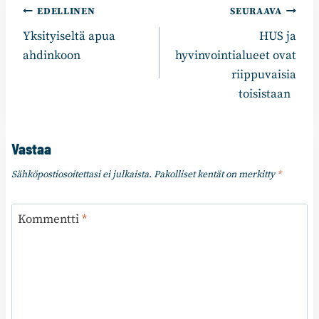
Artikkelien
EDELLINEN
SEURAAVA
Yksityiseltä apua
HUS ja
selaus
ahdinkoon
hyvinvointialueet ovat
riippuvaisia
toisistaan
Vastaa
Sähköpostiosoitettasi ei julkaista.
Pakolliset kentät on merkitty
*
Kommentti
*