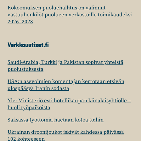
Kokoomuksen puoluehallitus on valinnut
vastuuhenkilöt puolueen verkostoille toimikaudeksi
2026–2028
Verkkouutiset.fi
Saudi-Arabia, Turkki ja Pakistan sopivat yhteistä
puolustuksesta
USA:n asevoimien komentajan kerrotaan etsivän
ulospääsyä Iranin sodasta
Yle: Ministeriö esti hotellikaupan kiinalaisyhtiölle –
huoli työpaikoista
Saksassa työttömiä haetaan kotoa töihin
Ukrainan droonijoukot iskivät kahdessa päivässä
102 kohteeseen