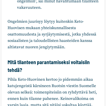
ongelmiin”, sai minut havahtumaan tilanteen
vakavuuteen.
Ongelmien juurisyy löytyy kuitenkin Keto-
Huovisen mukaan yhteiskunnallisesta
osattomuudesta ja syrjäytymisestä, jotka yhdessä
sosiaalisten ja taloudellisten haasteiden kanssa
altistavat nuoren jengiytymään.
Mitä tilanteen parantamiseksi voitaisiin
tehdä?
Pihla Keto-Huovinen kertoo jo pidemmän aikaa
katujengeistä kärsineen Ruotsin viestin Suomelle
olevan selkeä: toimenpiteisiin on ryhdyttävä heti,
ennen kuin tilanne pahenee. Keinovalikoima on
varsin laaja, mutta sitä pitäisi uskaltaa käyttää.