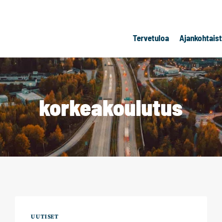
Tervetuloa
Ajankohtais
korkeakoulutus
UUTISET