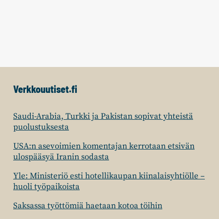
Verkkouutiset.fi
Saudi-Arabia, Turkki ja Pakistan sopivat yhteistä
puolustuksesta
USA:n asevoimien komentajan kerrotaan etsivän
ulospääsyä Iranin sodasta
Yle: Ministeriö esti hotellikaupan kiinalaisyhtiölle –
huoli työpaikoista
Saksassa työttömiä haetaan kotoa töihin