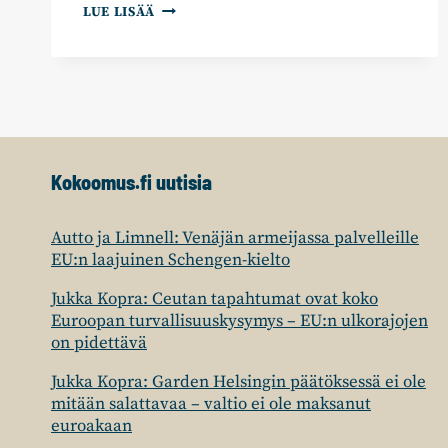
TEKOJA
LUE LISÄÄ
SUOMEN
HYVÄKSI
2015–
2019
Kokoomus.fi uutisia
Autto ja Limnell: Venäjän armeijassa palvelleille
EU:n laajuinen Schengen-kielto
Jukka Kopra: Ceutan tapahtumat ovat koko
Euroopan turvallisuuskysymys – EU:n ulkorajojen
on pidettävä
Jukka Kopra: Garden Helsingin päätöksessä ei ole
mitään salattavaa – valtio ei ole maksanut
euroakaan