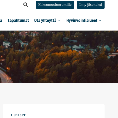
Kokoomusfoorumille
Liity jäseneksi
ta
Tapahtumat
Ota yhteyttä
Hyvinvointialueet
UUTISET