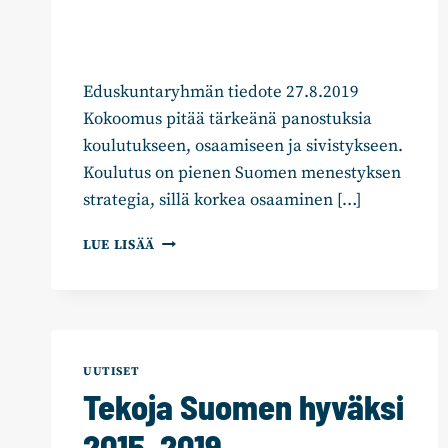
Eduskuntaryhmän tiedote 27.8.2019
Kokoomus pitää tärkeänä panostuksia
koulutukseen, osaamiseen ja sivistykseen.
Koulutus on pienen Suomen menestyksen
strategia, sillä korkea osaaminen […]
KORKEAKOULUILLE
LUE LISÄÄ
TURVATTAVA
VAKAAT
OLOSUHTEET
–
MILJARDIN
PÄÄOMITTAMINEN
UUTISET
OLISI
Tekoja Suomen hyväksi
TODELLINEN
TULEVAISUUSTEKO
2015–2019