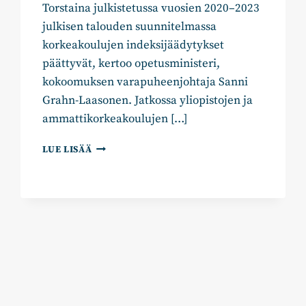
Torstaina julkistetussa vuosien 2020–2023
julkisen talouden suunnitelmassa
korkeakoulujen indeksijäädytykset
päättyvät, kertoo opetusministeri,
kokoomuksen varapuheenjohtaja Sanni
Grahn-Laasonen. Jatkossa yliopistojen ja
ammattikorkeakoulujen […]
OPETUSMINISTERI
LUE LISÄÄ
GRAHN-
LAASONEN:
KORKEAKOULUJEN
INDEKSIT
TAKAISIN
2020