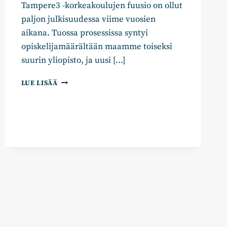
Tampere3 -korkeakoulujen fuusio on ollut
paljon julkisuudessa viime vuosien
aikana. Tuossa prosessissa syntyi
opiskelijamäärältään maamme toiseksi
suurin yliopisto, ja uusi […]
SIVISTYSPOLITIIKAN
LUE LISÄÄ
VERKOSTON
BLOGITEKSTI:
KOKEMUKSIA
KORKEAKOULUFUUSIOSTA