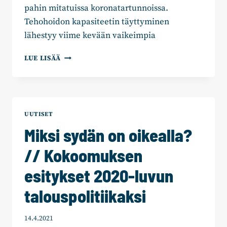
pahin mitatuissa koronatartunnoissa.
Tehohoidon kapasiteetin täyttyminen
lähestyy viime kevään vaikeimpia
ME
LUE LISÄÄ
SELÄTÄMME
KORONAN
UUTISET
Miksi sydän on oikealla?
// Kokoomuksen
esitykset 2020-luvun
talouspolitiikaksi
14.4.2021