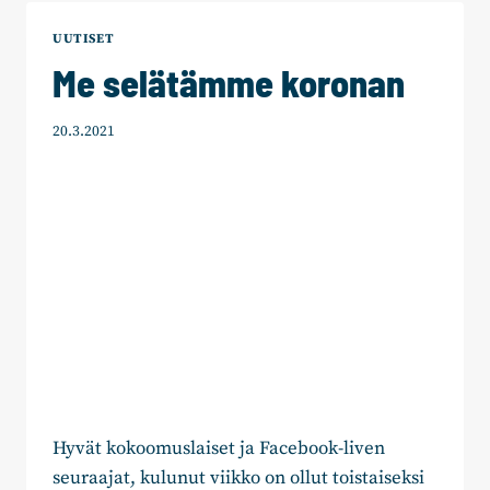
YRITTÄJÄN
PÄIVÄ
UUTISET
OLTAVA
Me selätämme koronan
JOKA
PÄIVÄ
20.3.2021
Hyvät kokoomuslaiset ja Facebook-liven
seuraajat, kulunut viikko on ollut toistaiseksi