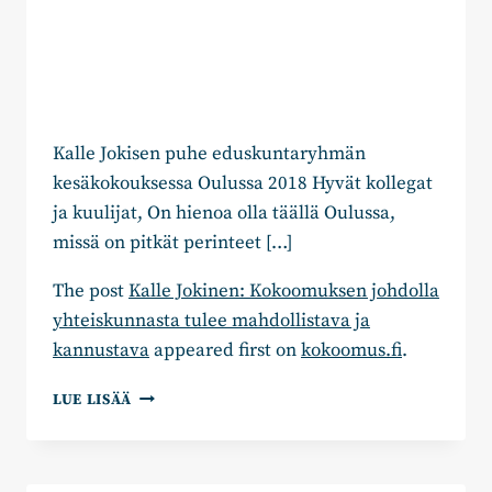
Kalle Jokisen puhe eduskuntaryhmän
kesäkokouksessa Oulussa 2018 Hyvät kollegat
ja kuulijat, On hienoa olla täällä Oulussa,
missä on pitkät perinteet […]
The post
Kalle Jokinen: Kokoomuksen johdolla
yhteiskunnasta tulee mahdollistava ja
kannustava
appeared first on
kokoomus.fi
.
KALLE
LUE LISÄÄ
JOKINEN:
KOKOOMUKSEN
JOHDOLLA
YHTEISKUNNASTA