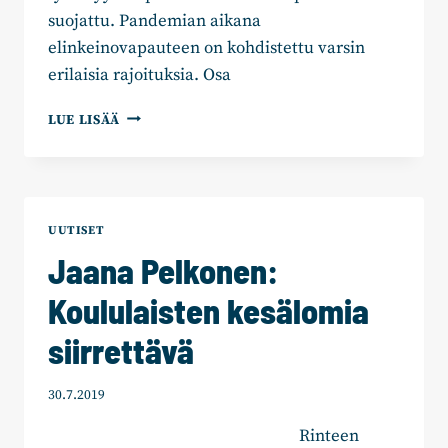
suojattu. Pandemian aikana
elinkeinovapauteen on kohdistettu varsin
erilaisia rajoituksia. Osa
HÄKKÄNEN:
LUE LISÄÄ
ONKO
RAVINTOLAYRITTÄJÄLLÄ
OIKEUSTURVAA?
UUTISET
Jaana Pelkonen:
Koululaisten kesälomia
siirrettävä
30.7.2019
Rinteen