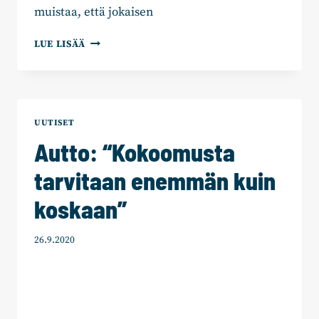
muistaa, että jokaisen
ANTTI
LUE LISÄÄ
HÄKKÄNEN:
“YRITTÄJIEN
ELÄMÄNTYÖ
ON
TURVATTAVA
UUTISET
MYÖS
Autto: “Kokoomusta
KORONA-
AIKANA”
tarvitaan enemmän kuin
koskaan”
26.9.2020