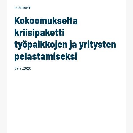
TULEE
UUTISET
MAHDOLLISTAVA
Kokoomukselta
JA
KANNUSTAVA
kriisipaketti
työpaikkojen ja yritysten
pelastamiseksi
18.3.2020