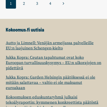
Sivunavigointi
Seuraava
1
2
3
4
KOKOOMUKSEN
ESITYKSET
sivu
2020-
LUVUN
TALOUSPOLITIIKAKSI
Kokoomus.fi uutisia
Autto ja Limnell: Venäjän armeijassa palvelleille
EU:n laajuinen Schengen-kielto
Jukka Kopra: Ceutan tapahtumat ovat koko
Euroopan turvallisuuskysymys – EU:n ulkorajojen on
pidettävä
Jukka Kopra: Garden Helsingin päätöksessä ei ole
mitään salattavaa – valtio ei ole maksanut
euroakaan
Kokoomuksen eduskuntaryhmä julkaisi
tekoälyraportin: kymmenen konkreettista päätöstä