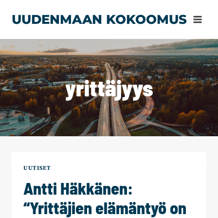
Siirry
UUDENMAAN KOKOOMUS
sisältöön
yrittäjyys
UUTISET
Antti Häkkänen:
“Yrittäjien elämäntyö on