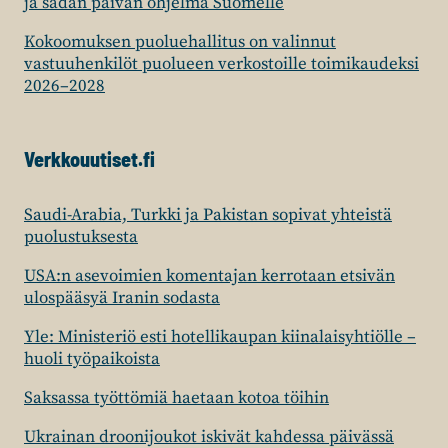
ja sadan päivän ohjelma Suomelle
Kokoomuksen puoluehallitus on valinnut
vastuuhenkilöt puolueen verkostoille toimikaudeksi
2026–2028
Verkkouutiset.fi
Saudi-Arabia, Turkki ja Pakistan sopivat yhteistä
puolustuksesta
USA:n asevoimien komentajan kerrotaan etsivän
ulospääsyä Iranin sodasta
Yle: Ministeriö esti hotellikaupan kiinalaisyhtiölle –
huoli työpaikoista
Saksassa työttömiä haetaan kotoa töihin
Ukrainan droonijoukot iskivät kahdessa päivässä