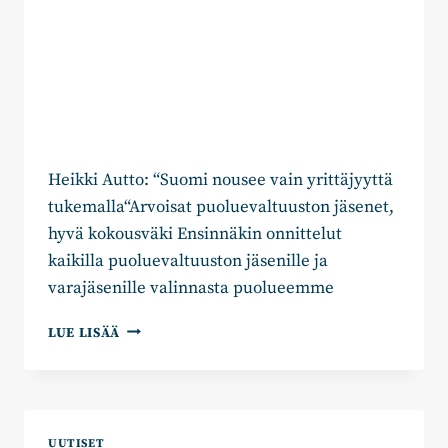
Heikki Autto: “Suomi nousee vain yrittäjyyttä
tukemalla“Arvoisat puoluevaltuuston jäsenet,
hyvä kokousväki Ensinnäkin onnittelut
kaikilla puoluevaltuuston jäsenille ja
varajäsenille valinnasta puolueemme
AUTTO:
LUE LISÄÄ
“KOKOOMUSTA
TARVITAAN
ENEMMÄN
KUIN
KOSKAAN”
UUTISET