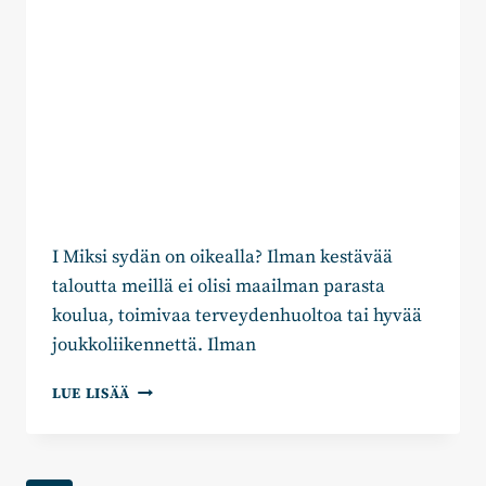
I Miksi sydän on oikealla? Ilman kestävää
taloutta meillä ei olisi maailman parasta
koulua, toimivaa terveydenhuoltoa tai hyvää
joukkoliikennettä. Ilman
MIKSI
LUE LISÄÄ
SYDÄN
ON
OIKEALLA?
//