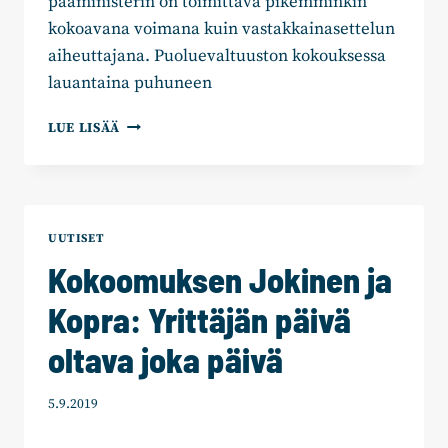
pääministerin on toimittava pikemminkin
kokoavana voimana kuin vastakkainasettelun
aiheuttajana. Puoluevaltuuston kokouksessa
lauantaina puhuneen
KOKOOMUKSEN
LUE LISÄÄ
HEIKKI
AUTTO:
”SUOMI
NOUSEE
VAIN
UUTISET
YRITTÄJYYTTÄ
Kokoomuksen Jokinen ja
TUKEMALLA”
Kopra: Yrittäjän päivä
oltava joka päivä
5.9.2019