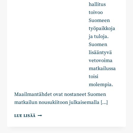
hallitus
toivoo
Suomeen
työpaikkoja
ja tuloja.
Suomen
lisääntyvä
vetovoima
matkailussa
toisi
molempia.
Maailmantähdet ovat nostaneet Suomen
matkailun nousukiitoon julkaisemalla […]
JAANA
LUE LISÄÄ
PELKONEN:
KOULULAISTEN