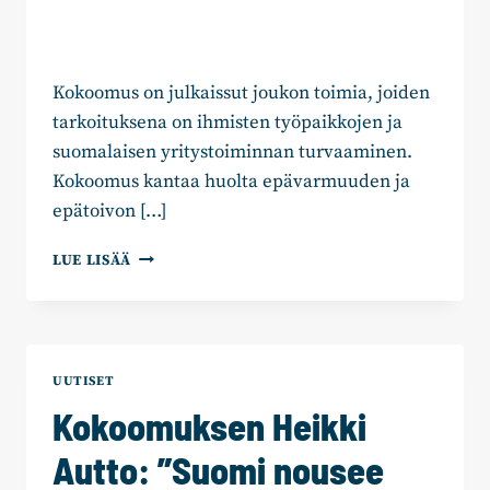
Kokoomus on julkaissut joukon toimia, joiden
tarkoituksena on ihmisten työpaikkojen ja
suomalaisen yritystoiminnan turvaaminen.
Kokoomus kantaa huolta epävarmuuden ja
epätoivon […]
KOKOOMUKSELTA
LUE LISÄÄ
KRIISIPAKETTI
TYÖPAIKKOJEN
JA
YRITYSTEN
PELASTAMISEKSI
UUTISET
Kokoomuksen Heikki
Autto: ”Suomi nousee