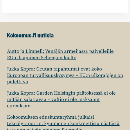
Kokoomus.fi uutisia
Autto ja Limnell: Venäjän armeijassa palvelleille
EU:n laajuinen Schengen-kielto
Jukka Kopra: Ceutan tapahtumat ovat koko
Euroopan turvallisuuskysymys – EU:n ulkorajojen on
pidettävä
Jukka Kopra: Garden Helsingin päätöksessä ei ole
mitään salattavaa – valtio ei ole maksanut
euroakaan
Kokoomuksen eduskuntaryhmä julkaisi
tekoälyraportin: kymmenen konkreettista päätöstä