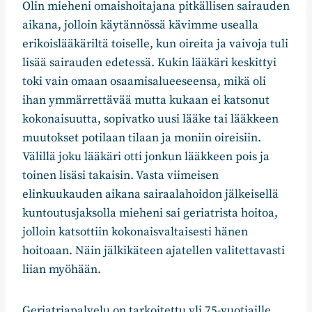
Olin mieheni omaishoitajana pitkällisen sairauden
aikana, jolloin käytännössä kävimme usealla
erikoislääkäriltä toiselle, kun oireita ja vaivoja tuli
lisää sairauden edetessä. Kukin lääkäri keskittyi
toki vain omaan osaamisalueeseensa, mikä oli
ihan ymmärrettävää mutta kukaan ei katsonut
kokonaisuutta, sopivatko uusi lääke tai lääkkeen
muutokset potilaan tilaan ja moniin oireisiin.
Välillä joku lääkäri otti jonkun lääkkeen pois ja
toinen lisäsi takaisin. Vasta viimeisen
elinkuukauden aikana sairaalahoidon jälkeisellä
kuntoutusjaksolla mieheni sai geriatrista hoitoa,
jolloin katsottiin kokonaisvaltaisesti hänen
hoitoaan. Näin jälkikäteen ajatellen valitettavasti
liian myöhään.
Geriatriapalvelu on tarkoitettu yli 75-vuotiaille,