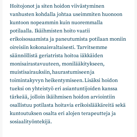
Hoitojonot ja siten hoidon viivästyminen
vanhusten kohdalla johtaa useimmiten huonoon
kuntoon nopeammin kuin nuoremmalla
potilaalla. Ikäihmisten hoito vaatii
erikoisosaamista ja paneutumista potilaan moniin
oireisiin kokonaisvaltaisesti. Tarvitsemme
säännöllistä geriatrista hoitoa
iäkkäiden
monisairastavuuteen, monilääkitykseen,
muistisairauksiin, haurastumiseen ja
toimintakyvyn heikentymiseen
.
Lisäksi hoidon
tueksi on yhteistyö eri asiantuntijoiden kanssa
tärkeää, jolloin ikäihmisen hoidon arviointiin
osallistuu potilasta hoitavia erikoislääkäreitä sekä
kuntoutuksen osalta eri alojen terapeutteja ja
sosiaalityöntekijä.