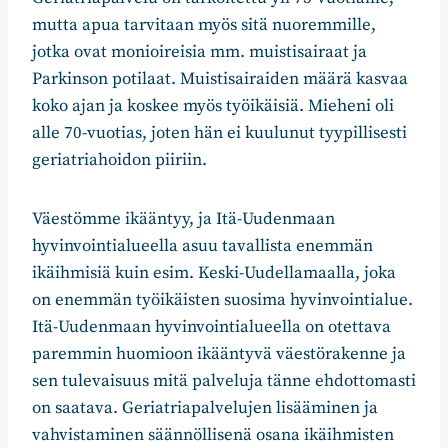
mutta apua tarvitaan myös sitä nuoremmille,
jotka ovat monioireisia mm. muistisairaat ja
Parkinson potilaat. Muistisairaiden määrä kasvaa
koko ajan ja koskee myös työikäisiä. Mieheni oli
alle 70-vuotias, joten hän ei kuulunut tyypillisesti
geriatriahoidon piiriin.
Väestömme ikääntyy, ja Itä-Uudenmaan
hyvinvointialueella asuu tavallista enemmän
ikäihmisiä kuin esim. Keski-Uudellamaalla, joka
on enemmän työikäisten suosima hyvinvointialue.
Itä-Uudenmaan hyvinvointialueella on otettava
paremmin huomioon ikääntyvä väestörakenne ja
sen tulevaisuus mitä palveluja tänne ehdottomasti
on saatava. Geriatriapalvelujen lisääminen ja
vahvistaminen säännöllisenä osana ikäihmisten