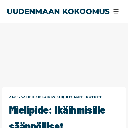
Siirry
UUDENMAAN KOKOOMUS
sisältöön
ALUEVAALIEHDOKKAIDEN KIRJOITUKSET
|
UUTISET
Mielipide: Ikäihmisille
säännölliset