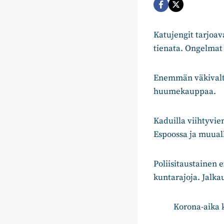
Katujengit tarjoav
tienata. Ongelmat 
Enemmän väkivalta
huumekauppaa.
Kaduilla viihtyvi
Espoossa ja muual
Poliisitaustainen
kuntarajoja. Jalka
Korona-aika k