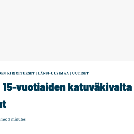
EN KIRJOITUKSET
|
LÄNSI-UUSIMAA
|
UUTISET
e 15-vuotiaiden katuväkivalta
ut
ime:
3
minutes