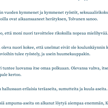
än vuoden kymmenet ja kymmenet ryöstöt, seksuaalirikoks
ikoilla ovat aikaansaaneet herätyksen, Tolvanen sanoo.
oo, että moni nuori tavoittelee rikoksilla nopeaa mielihyvää
 oleva nuori kokee, että unelmat eivät ole koulunkäynnin 
uvioihin tulee ryöstely, ja usein huumekauppakin.
i tuntee luovansa itse omaa polkuaan. Olevansa vahva, its
pale kertoo.
 hallussaan erilaisia teräaseita, sumutteita ja kuula-aseita.
isiä ampuma-aseita on alkanut löytyä aiempaa enemmän, K