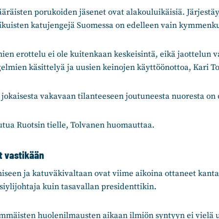
äisten porukoiden jäsenet ovat alakouluikäisiä. Järjestäy
aikuisten katujengejä Suomessa on edelleen vain kymmenk
ien erottelu ei ole kuitenkaan keskeisintä, eikä jaottelun v
elmien käsittelyä ja uusien keinojen käyttöönottoa, Kari T
 jokaisesta vakavaan tilanteeseen joutuneesta nuoresta on 
tua Ruotsin tielle, Tolvanen huomauttaa.
t vastikään
seen ja katuväkivaltaan ovat viime aikoina ottaneet kanta
isiylijohtaja kuin tasavallan presidenttikin.
immäisten huolenilmausten aikaan ilmiön syntyyn ei vielä 