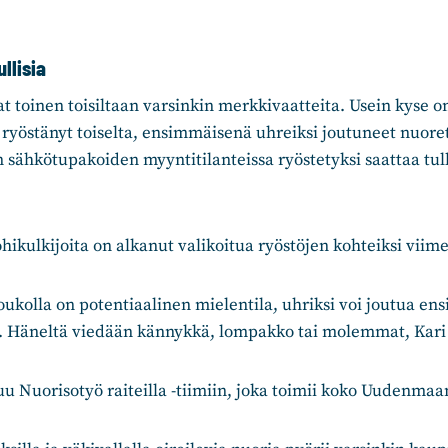
llisia
t toinen toisiltaan varsinkin merkkivaatteita. Usein kyse o
ryöstänyt toiselta, ensimmäisenä uhreiksi joutuneet nuoret 
sähkötupakoiden myyntitilanteissa ryöstetyksi saattaa tull
hikulkijoita on alkanut valikoitua ryöstöjen kohteiksi viime
oukolla on potentiaalinen mielentila, uhriksi voi joutua e
a. Häneltä viedään kännykkä, lompakko tai molemmat, Kari 
uu Nuorisotyö raiteilla -tiimiin, joka toimii koko Uudenmaa