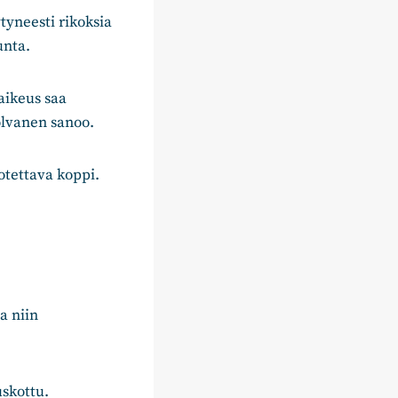
tyneesti rikoksia
unta.
aikeus saa
olvanen sanoo.
otettava koppi.
a niin
uskottu.