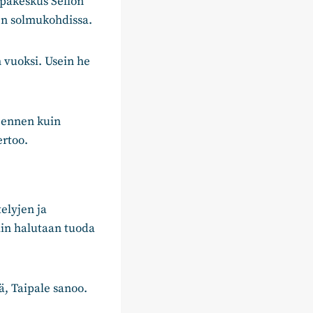
uppakeskus Sellon
een solmukohdissa.
 vuoksi. Usein he
a ennen kuin
ertoo.
elyjen ja
siin halutaan tuoda
ä, Taipale sanoo.