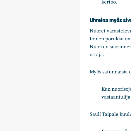
kertoo.
Uhreina myös sivu
Nuoret varasteleva
toinen porukka on 
Nuorten suosimien 
ostaja.
Myös satunnaisia o
Kun nuorisoj
vastaantulij
Sauli Taipale kuul