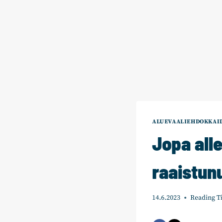
ALUEVAALIEHDOKKAID
Jopa all
raaistun
14.6.2023
Reading T