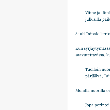
Viime ja täm
julkisilla pa
Sauli Taipale kert
Kun syrjäytymässä
saavutettavissa, k
Tuolloin nuor
pärjäävä, Tai
Monilla nuorilla on
Jopa perinte