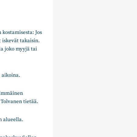
n kostamisesta: Jos
iskevät takaisin.
a joko myyjä tai
 aikoina.
nsimmäinen
Tolvanen tietää.
n alueella.