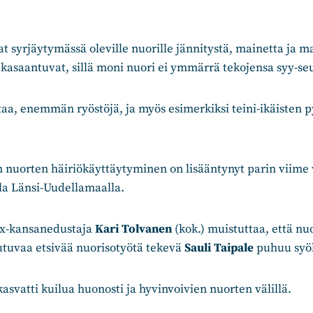
at syrjäytymässä oleville nuorille jännitystä, mainetta ja 
kasaantuvat, sillä moni nuori ei ymmärrä tekojensa syy-se
a, enemmän ryöstöjä, ja myös esimerkiksi teini-ikäisten 
en nuorten häiriökäyttäytyminen on lisääntynyt parin viim
la Länsi-Uudellamaalla.
 ex-kansanedustaja
Kari Tolvanen
(kok.) muistuttaa, että nu
utuvaa etsivää nuorisotyötä tekevä
Sauli Taipale
puhuu syök
asvatti kuilua huonosti ja hyvinvoivien nuorten välillä.