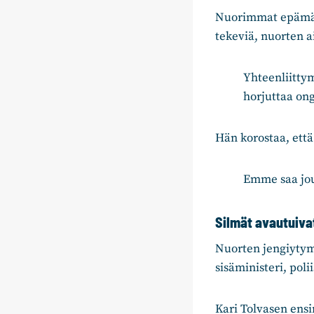
Nuorimmat epämäär
tekeviä, nuorten 
Yhteenliittym
horjuttaa ong
Hän korostaa, että
Emme saa jou
Silmät avautuiva
Nuorten jengiytymi
sisäministeri, poli
Kari Tolvasen ens