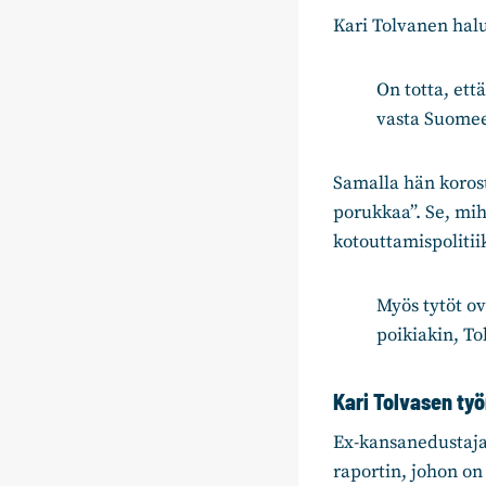
Kari Tolvanen halu
On totta, ett
vasta Suomee
Samalla hän korost
porukkaa”. Se, mi
kotouttamispolitii
Myös tytöt ov
poikiakin, T
Kari Tolvasen työ
Ex-kansanedustaja
raportin, johon o