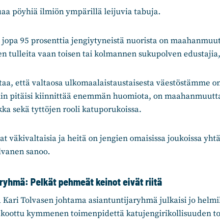
aa pöyhiä ilmiön ympärillä leijuvia tabuja.
ä jopa 95 prosenttia jengiytyneistä nuorista on maahanmuutt
n tulleita vaan toisen tai kolmannen sukupolven edustajia,
aa, että valtaosa ulkomaalaistaustaisesta väestöstämme on
hin pitäisi kiinnittää enemmän huomiota, on maahanmuutt
kka sekä tyttöjen rooli katuporukoissa.
at väkivaltaisia ja heitä on jengien omaisissa joukoissa yhtä
olvanen sanoo.
ryhmä: Pelkät pehmeät keinot eivät riitä
 Kari Tolvasen johtama asiantuntijaryhmä julkaisi jo helm
n koottu kymmenen toimenpidettä katujengirikollisuuden to