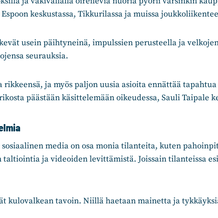
ksilla ja väkivallalla oireilevia nuoria pyörii varsinkin ka
ä Espoon keskustassa, Tikkurilassa ja muissa joukkoliikent
kevät usein päihtyneinä, impulssien perusteella ja velkojen
ojensa seurauksia.
 rikkeensä, ja myös paljon uusia asioita ennättää tapahtu
rikosta päästään käsittelemään oikeudessa, Sauli Taipale k
gelmia
osiaalinen media on osa monia tilanteita, kuten pahoinpit
altiointia ja videoiden levittämistä. Joissain tilanteissa e
ät kulovalkean tavoin. Niillä haetaan mainetta ja tykkäyksi