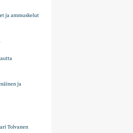
et ja ammuskelut
.
kautta
enäinen ja
ari Tolvanen