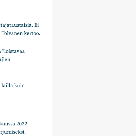
ajataustaisia. Ei
 Tolvanen kertoo.
 ”loistavaa
ajien
 lailla kuin
ikuussa 2022
rjumiseksi.