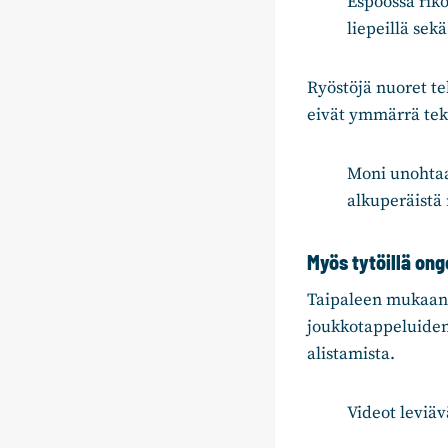
Espoossa riko
liepeillä sek
Ryöstöjä nuoret te
eivät ymmärrä tek
Moni unohtaa
alkuperäistä 
Myös tytöillä on
Taipaleen mukaan s
joukkotappeluiden t
alistamista.
Videot leviäv