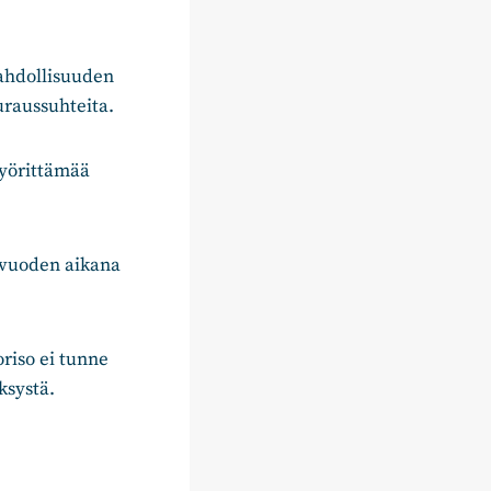
mahdollisuuden
uraussuhteita.
pyörittämää
e vuoden aikana
oriso ei tunne
systä.