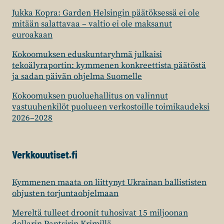
Jukka Kopra: Garden Helsingin päätöksessä ei ole
mitään salattavaa – valtio ei ole maksanut
euroakaan
Kokoomuksen eduskuntaryhmä julkaisi
tekoälyraportin: kymmenen konkreettista päätöstä
ja sadan päivän ohjelma Suomelle
Kokoomuksen puoluehallitus on valinnut
vastuuhenkilöt puolueen verkostoille toimikaudeksi
2026–2028
Verkkouutiset.fi
Kymmenen maata on liittynyt Ukrainan ballististen
ohjusten torjuntaohjelmaan
Mereltä tulleet droonit tuhosivat 15 miljoonan