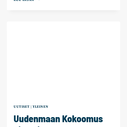
EI
PIDÄ
PUHUA
SUOMEA
ALASPÄIN
VAAN
VAHVISTAA
LUOTTAMUSTA
TULEVAAN
UUTISET
|
YLEINEN
Uudenmaan Kokoomus