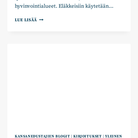
hyvinvointialueet. Eläkkeisiin käytetään…
SENIORIT
LUE LISÄÄ
OVAT
VOIMAVARA
–
EI
MENOERÄ
KANSANEDUSTAJIEN BLOGIT
|
KIRJOITUKSET
|
YLEINEN