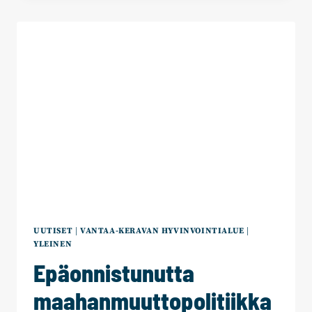
YHTEENKÄÄN
KOTIIN
UUTISET
|
VANTAA-KERAVAN HYVINVOINTIALUE
|
YLEINEN
Epäonnistunutta
maahanmuuttopolitiikka