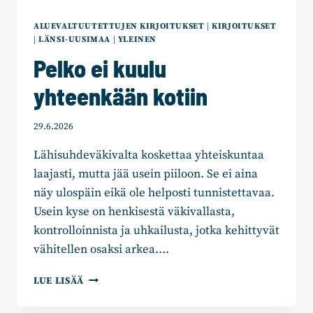
ALUEVALTUUTETTUJEN KIRJOITUKSET
|
KIRJOITUKSET
|
LÄNSI-UUSIMAA
|
YLEINEN
Pelko ei kuulu
yhteenkään kotiin
29.6.2026
Lähisuhdeväkivalta koskettaa yhteiskuntaa
laajasti, mutta jää usein piiloon. Se ei aina
näy ulospäin eikä ole helposti tunnistettavaa.
Usein kyse on henkisestä väkivallasta,
kontrolloinnista ja uhkailusta, jotka kehittyvät
vähitellen osaksi arkea….
PELKO
LUE LISÄÄ
EI
KUULU