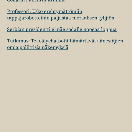
dollarin Pantsirin Krimillä
Professori: Usko erehtymättömiin
tappajarobotteihin paljastaa moraalisen tyhjiön
Serbian presidentti ei näe sodalle nopeaa loppua
Tutkimus: Tekoälychatbotit hämärtävät äänestäjien
omia poliittisia näkemyksiä