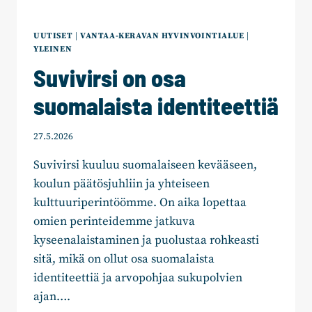
UUTISET
|
VANTAA-KERAVAN HYVINVOINTIALUE
|
YLEINEN
Suvivirsi on osa
suomalaista identiteettiä
27.5.2026
Suvivirsi kuuluu suomalaiseen kevääseen,
koulun päätösjuhliin ja yhteiseen
kulttuuriperintöömme. On aika lopettaa
omien perinteidemme jatkuva
kyseenalaistaminen ja puolustaa rohkeasti
sitä, mikä on ollut osa suomalaista
identiteettiä ja arvopohjaa sukupolvien
ajan….