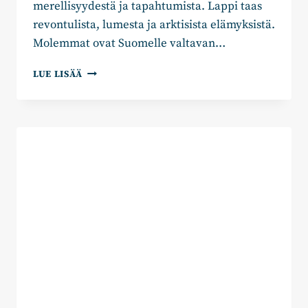
merellisyydestä ja tapahtumista. Lappi taas
revontulista, lumesta ja arktisista elämyksistä.
Molemmat ovat Suomelle valtavan…
UUSIMAA
LUE LISÄÄ
VOI
OLLA
SUOMEN
SEURAAVA
MATKAILUVALTTI