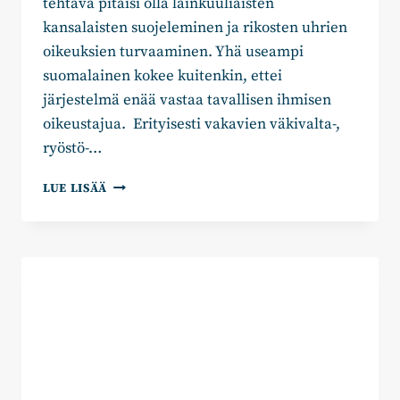
tehtävä pitäisi olla lainkuuliaisten
kansalaisten suojeleminen ja rikosten uhrien
oikeuksien turvaaminen. Yhä useampi
suomalainen kokee kuitenkin, ettei
järjestelmä enää vastaa tavallisen ihmisen
oikeustajua. Erityisesti vakavien väkivalta-,
ryöstö-…
VAHVEMPI
LUE LISÄÄ
RIKOSVASTUU
ON
TURVALLISEN
SUOMEN
EDELLYTYS