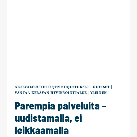
SELITTÄÄ
PARHAIN
AIKOMUKSIN
ALUEVALTUUTETTUJEN KIRJOITUKSET
|
UUTISET
|
VANTAA-KERAVAN HYVINVOINTIALUE
|
YLEINEN
Parempia palveluita –
uudistamalla, ei
leikkaamalla