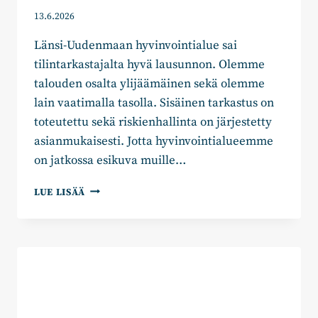
13.6.2026
Länsi-Uudenmaan hyvinvointialue sai
tilintarkastajalta hyvä lausunnon. Olemme
talouden osalta ylijäämäinen sekä olemme
lain vaatimalla tasolla. Sisäinen tarkastus on
toteutettu sekä riskienhallinta on järjestetty
asianmukaisesti. Jotta hyvinvointialueemme
on jatkossa esikuva muille…
ESIKUVANA
LUE LISÄÄ
OLEMINEN
VAATII
JATKUVAA
KEHITTÄMISTÄ