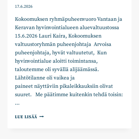
17.6.2026
Kokoomuksen ryhmäpuheenvuoro Vantaan ja
Keravan hyvinvointialueen aluevaltuustossa
15.6.2026 Lauri Kaira, Kokoomuksen
valtuustoryhmän puheenjohtaja Arvoisa
puheenjohtaja, hyvät valtuutetut, Kun
hyvinvointialue aloitti toimintansa,
taloutemme oli syvällä alijäämässä.
Lähtötilanne oli vaikea ja
paineet näyttäviin pikaleikkauksiin olivat
suuret. Me päätimme kuitenkin tehdä toisin:
…
PAREMPIA
LUE LISÄÄ
PALVELUITA
–
UUDISTAMALLA,