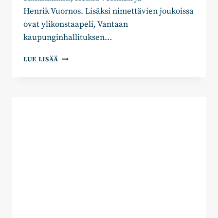
Henrik Vuornos. Lisäksi nimettävien joukoissa
ovat ylikonstaapeli, Vantaan
kaupunginhallituksen…
UUDENMAAN
LUE LISÄÄ
KOKOOMUS
NIMESI
ENSIMMÄISET KANSANEDUSTAJAEHDOKKAAT