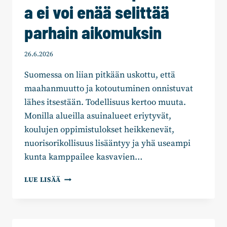
a ei voi enää selittää
parhain aikomuksin
26.6.2026
Suomessa on liian pitkään uskottu, että
maahanmuutto ja kotoutuminen onnistuvat
lähes itsestään. Todellisuus kertoo muuta.
Monilla alueilla asuinalueet eriytyvät,
koulujen oppimistulokset heikkenevät,
nuorisorikollisuus lisääntyy ja yhä useampi
kunta kamppailee kasvavien…
EPÄONNISTUNUTTA
LUE LISÄÄ
MAAHANMUUTTOPOLITIIKKAA
EI
VOI
ENÄÄ